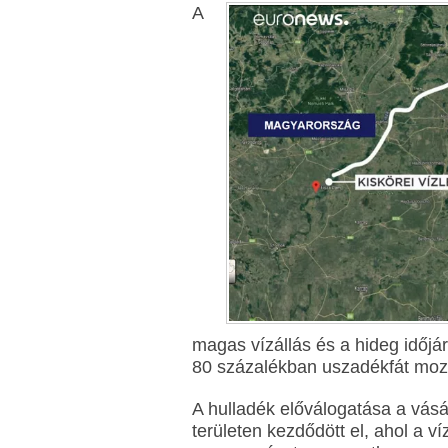
A
magas vízállás és a hideg időj
80 százalékban uszadékfát moz
A hulladék előválogatása a vásá
területen kezdődött el, ahol a v