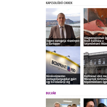
KAPCSOLÓDÓ CIKKEK
Világszenzációnak í
Ingyen osztogatja részvényeit
Bosch kiállítása a
a startupper
Szépművészeti Múz
Kórokozómentes
Kiállítással idézi me
csomagolóanyagokat gyárt
Műcsarnok történet
egy körösladányi cég
Képzőművészeti Eg
BULVÁR