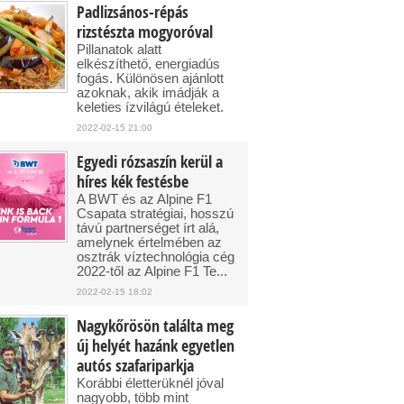
Padlizsános-répás
rizstészta mogyoróval
Pillanatok alatt
elkészíthető, energiadús
fogás. Különösen ajánlott
azoknak, akik imádják a
keleties ízvilágú ételeket.
2022-02-15 21:00
Egyedi rózsaszín kerül a
híres kék festésbe
A BWT és az Alpine F1
Csapata stratégiai, hosszú
távú partnerséget írt alá,
amelynek értelmében az
osztrák víztechnológia cég
2022-től az Alpine F1 Te...
2022-02-15 18:02
Nagykőrösön találta meg
új helyét hazánk egyetlen
autós szafariparkja
Korábbi életterüknél jóval
nagyobb, több mint