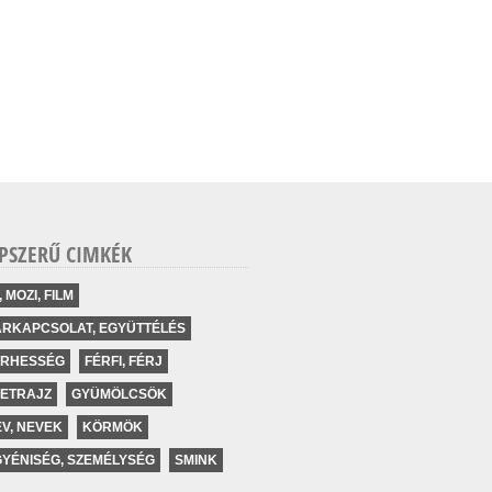
PSZERŰ CIMKÉK
, MOZI, FILM
ÁRKAPCSOLAT, EGYÜTTÉLÉS
ERHESSÉG
FÉRFI, FÉRJ
LETRAJZ
GYÜMÖLCSÖK
V, NEVEK
KÖRMÖK
YÉNISÉG, SZEMÉLYSÉG
SMINK