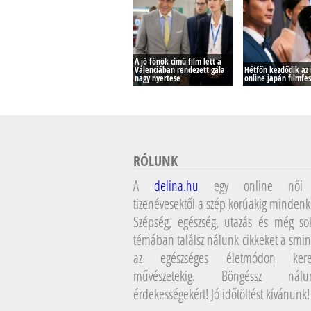
A jó főnök című film lett a
Valenciában rendezett gála
Hétfőn kezdődik az 
nagy nyertese
online japán filmfes
RÓLUNK
A
delina.hu
egy online női 
tizenévesektől a szép korúakig mindenk
Szépség, egészség, utazás és még so
témában találsz nálunk cikkeket a smin
az egészséges életmódon kere
művészetekig. Böngéssz ná
érdekességekért! Jó időtöltést kívánunk!