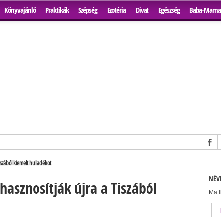
Könyvajánló
Praktikák
Szépség
Ezotéria
Divat
Egészség
Baba-Mama
szából kiemelt hulladékot
NÉVN
asznosítják újra a Tiszából
Ma I