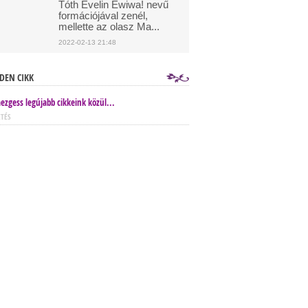
Tóth Evelin Ewiwa! nevű
formációjával zenél,
mellette az olasz Ma...
2022-02-13 21:48
DEN CIKK
ezgess legújabb cikkeink közül...
ETÉS