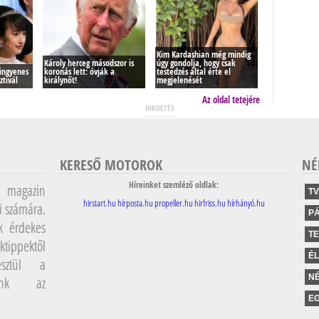
Kim Kardashian még mindig
Károly herceg másodszor is
úgy gondolja, hogy csak
ingyenes
koronás lett: óvják a
testedzés által érte el
ztivál
királynőt!
megjelenését
Az oldal tetejére
HIRDETÉS
KERESŐ MOTOROK
NÉ
Híreinket szemléző oldlak:
magazin
TV
hirstart.hu
hírposta.hu
propeller.hu
hirfriss.hu
hírhányó.hu
i számára.
P
k érdekes
T
ktippektől
É
sztül a
NÉ
lunk az
EG