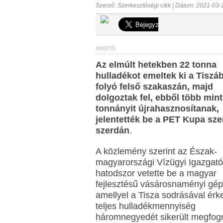
Szerző: Szerkesztőségi cikk | Dátum: 2021-03-
HIRDETÉS
Az elmúlt hetekben 22 tonna
hulladékot emeltek ki a Tiszáb
folyó felső szakaszán, majd
dolgoztak fel, ebből több mint
tonnányit újrahasznosítanak,
jelentették be a PET Kupa sze
szerdán
.
A közlemény szerint az Észak-
magyarországi Vízügyi Igazgat
hatodszor vetette be a magyar
fejlesztésű vásárosnaményi gép
amellyel a Tisza sodrásával érk
teljes hulladékmennyiség
háromnegyedét sikerült megfogn