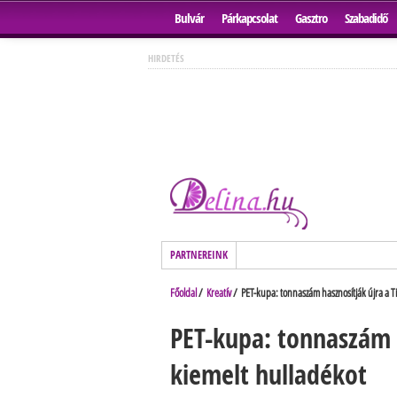
Bulvár
Párkapcsolat
Gasztro
Szabadidő
HIRDETÉS
PARTNEREINK
Főoldal
/
Kreatív
/ PET-kupa: tonnaszám hasznosítják újra a Ti
PET-kupa: tonnaszám h
kiemelt hulladékot