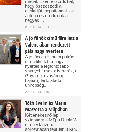
magát. Ezért előfordulhat,
hogy összeszedi a
családját, bepattannak az
autóba és elindulnak a
hegyek ...
2022-02-14 08:12
A jó főnök című film lett a
Valenciában rendezett
gála nagy nyertese
A jó főnök (El buen patrón)
című film lett a nagy
nyertes a legfontosabb
spanyol filmes elismerés, a
Goya-díj a vasárnap
hajnalig tartó átadó
ünnepség...
2022-02-13 23:04
Tóth Evelin és Maria
Mazzotta a Müpában
Két énekesnő lép
színpadra a Müpa Dupla W
című világzenei
sorozatában február 18-án.