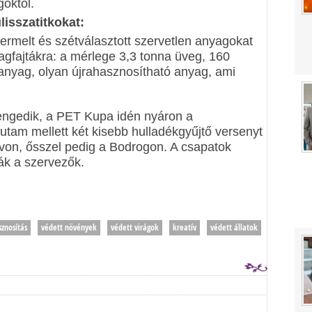
goktól.
isszatitkokat:
ermelt és szétválasztott szervetlen anyagokat
gfajtákra: a mérlege 3,3 tonna üveg, 160
nyag, olyan újrahasznosítható anyag, ami
engedik, a PET Kupa idén nyáron a
utam mellett két kisebb hulladékgyűjtő versenyt
tavon, ősszel pedig a Bodrogon. A csapatok
ják a szervezők.
sznosítás
védett növények
védett virágok
kreatív
védett állatok