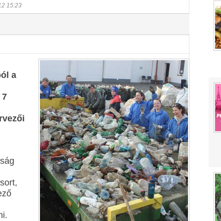
12 15:23
ól a
 7
rvezői
óság
sort,
ező
i.