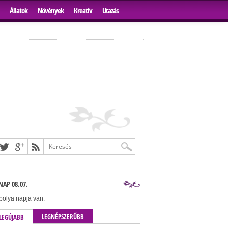
Állatok
Növények
Kreatív
Utazás
AP 08.07.
bolya napja van.
LEGNÉPSZERŰBB
LEGÚJABB