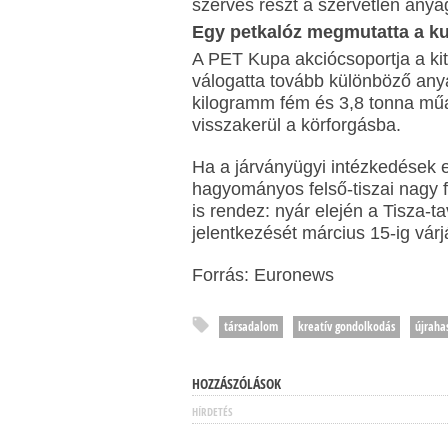
szerves részt a szervetlen anya
Egy petkalóz megmutatta a kul
A PET Kupa akciócsoportja a kit
válogatta tovább különböző anya
kilogramm fém és 3,8 tonna műa
visszakerül a körforgásba.
Ha a járványügyi intézkedések 
hagyományos felső-tiszai nagy f
is rendez: nyár elején a Tisza-
jelentkezését március 15-ig vár
Forrás: Euronews
társadalom
kreatív gondolkodás
újraha
HOZZÁSZÓLÁSOK
HÍRDETÉS