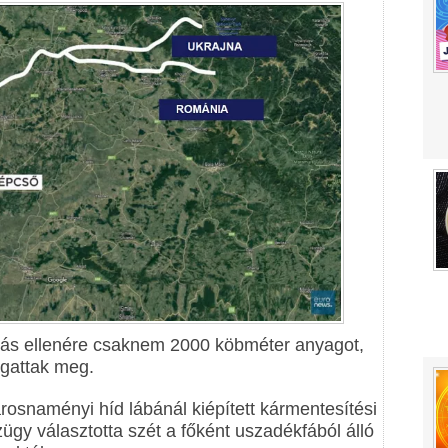
árás ellenére csaknem 2000 köbméter anyagot,
gattak meg.
rosnaményi híd lábánál kiépített kármentesítési
ízügy választotta szét a főként uszadékfából álló