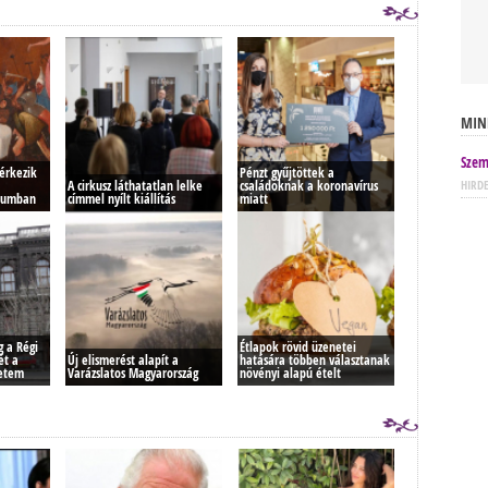
MIN
Szem
gérkezik
Pénzt gyűjtöttek a
HIRD
A cirkusz láthatatlan lelke
családoknak a koronavírus
eumban
címmel nyílt kiállítás
miatt
g a Régi
Étlapok rövid üzenetei
ét a
Új elismerést alapít a
hatására többen választanak
yetem
Varázslatos Magyarország
növényi alapú ételt