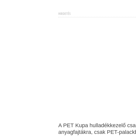
HIRDETÉS
A PET Kupa hulladékkezelő csap
anyagfajtákra, csak PET-palack