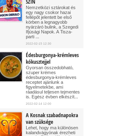
SZIN
Nemzetközi sztárokat és
egy nagy csokor hazai
fellépőt jelentett be első
körben a legnagyobb
nyárzáró bulink, a Szegedi
Ifjúsági Napok. A Tisza-
parti ...
2022-02-15 12:30
Édesburgonya-krémleves
kókusztejjel
Gyorsan összedobható,
szuper krémes
édesburgonya-krémleves
receptet ajánlunk a
figyelmetekbe, ami
ráadásul teljesen tejmentes
is. Egész évben elkészít...
2022-02-14 12:00
A Kosnak szabadnapokra
van szüksége
Lehet, hogy ma különösen
kalandvágyónak érezheti