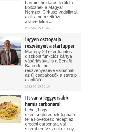
harminchektáros területre
költöznek a Magyar
Nemzeti Cirkusz vadállatai,
akik a nemzetközi
állatvédelmi ...
2022-02-15 16:44
Ingyen osztogatja
részvényeit a startupper
Már egy 20 ezer forintos
diszkont funkciós kártya
vásárlásával is a Benefit
Barcode Inc.
részvényesévé válhatnak
az új csatlakozók a startup
alapítójá...
2022-02-15 15:10
Itt van a leggyorsabb
hamis carbonara!
Lehet, hogy
szentségtörésnek fogható
fel a következő recept az
eredeti carbonara-val
szemben. Viszont ez egy