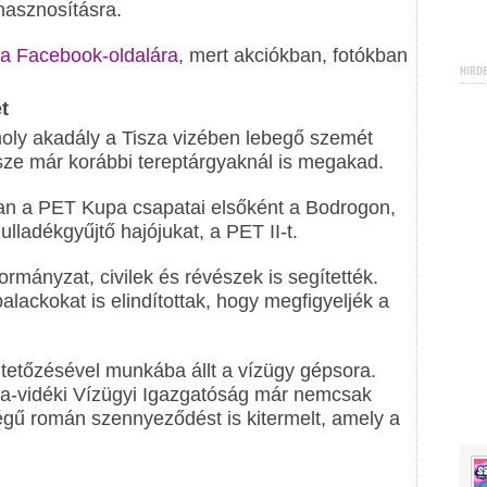
hasznosításra.
a Facebook-oldalára
, mert akciókban, fotókban
HIRD
.
t
moly akadály a Tisza vizében lebegő szemét
ze már korábbi tereptárgyaknál is megakad.
ban a PET Kupa csapatai elsőként a Bodrogon,
ulladékgyűjtő hajójukat, a PET II-t.
mányzat, civilek és révészek is segítették.
palackokat is elindítottak, hogy megfigyeljék a
 tetőzésével munkába állt a vízügy gépsora.
a-vidéki Vízügyi Igazgatóság már nemcsak
gű román szennyeződést is kitermelt, amely a