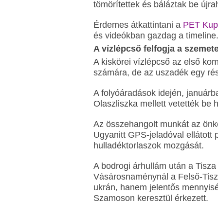
tömörítettek és báláztak be újra
Érdemes átkattintani a
PET Kup
és videókban gazdag a timeline
A vízlépcső felfogja a szemete
A kiskörei vízlépcső az első ko
számára, de az uszadék egy rés
A folyóáradások idején, január
Olaszliszka mellett vetették be h
Az összehangolt munkát az önkor
Ugyanitt GPS-jeladóval ellátott 
hulladéktorlaszok mozgását.
A bodrogi árhullám után a Tisza
Vásárosnaménynál a Felső-Tisz
ukrán, hanem jelentős mennyisé
Szamoson keresztül érkezett.