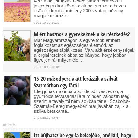
A sivatagi virágzás néven ismert természeti
jelenség akkor következik be, amikor a heves
esőzések miatt mintegy 200 sivatagi növény
magja kicsírázik.
2021-10-25 19:33
Miért hasznos a gyerekeknek a kertészkedés?
Már Magyarországon is egyre több embert
foglalkoztat az egészséges életmód, az
egészséges táplálkozás. Van, akit érzékenységei,
allergiái terelnek abba az irányba, hogy jobban
figyeljen rá, milyen éle...
2021-10-18 10:09
15-20 másodperc alatt lerázzák a szilvát
Szatmárban egy fáról
Elég jónak mondható az idei szilvaszezon, a
gyümölcs felvásárlási ára minden valószínűség
szerint a tavalyitól nem sokban tér el. Szabolcs-
Szatmár-Bereg megyében már javában zajlik a
szilva betakarítá...
2021-09-27 14:37
HÍRDETÉS
Itt bújhatsz be egy fa belsejébe, anélkül, hogy