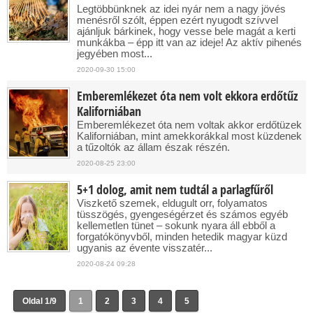
Legtöbbünknek az idei nyár nem a nagy jövés
menésről szólt, éppen ezért nyugodt szívvel
ajánljuk bárkinek, hogy vesse bele magát a kerti
munkákba – épp itt van az ideje! Az aktív pihenés
jegyében most...
2020-09-30 15:00
Emberemlékezet óta nem volt ekkora erdőtűz
Kaliforniában
Emberemlékezet óta nem voltak akkor erdőtüzek
Kaliforniában, mint amekkorákkal most küzdenek
a tűzoltók az állam észak részén.
2020-08-25 23:00
5+1 dolog, amit nem tudtál a parlagfűről
Viszkető szemek, eldugult orr, folyamatos
tüsszögés, gyengeségérzet és számos egyéb
kellemetlen tünet – sokunk nyara áll ebből a
forgatókönyvből, minden hetedik magyar küzd
ugyanis az évente visszatér...
2020-08-24 09:28
Oldal 1/9
1
2
3
4
5