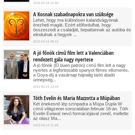
2022-02-14 12:00
A Kosnak szabadnapokra van szüksége
Lehet, hogy ma különösen kalandvágyónak
érezheti magát. Ezért előfordulhat, hogy
összeszedi a családját, bepattannak az autóba és
elindulnak a hegyek ...
2022-02-14 08:12
A jó főnök című film lett a Valenciában
rendezett gála nagy nyertese
A jó főnök (El buen patrón) című film lett a nagy
nyertes a legfontosabb spanyol filmes elismerés,
a Goya-díj a vasárnap hajnalig tartó átadó
ünnepség...
2022-02-13 23:04
Tóth Evelin és Maria Mazzotta a Müpában
Két énekesnő lép színpadra a Müpa Dupla W
című világzenei sorozatában február 18-án. Tóth
Evelin Ewiwa! nevű formációjával zenél, mellette
az olasz Ma...
2022-02-13 21:48