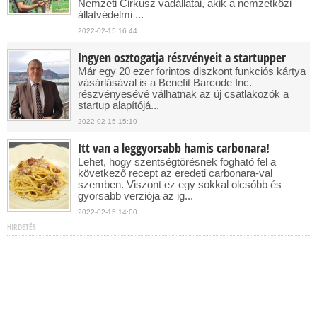
Nemzeti Cirkusz vadállatai, akik a nemzetközi
állatvédelmi ...
2022-02-15 16:44
Ingyen osztogatja részvényeit a startupper
Már egy 20 ezer forintos diszkont funkciós kártya
vásárlásával is a Benefit Barcode Inc.
részvényesévé válhatnak az új csatlakozók a
startup alapítójá...
2022-02-15 15:10
Itt van a leggyorsabb hamis carbonara!
Lehet, hogy szentségtörésnek fogható fel a
következő recept az eredeti carbonara-val
szemben. Viszont ez egy sokkal olcsóbb és
gyorsabb verziója az ig...
2022-02-15 14:00
HIRDETÉS