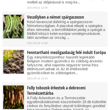
mellett az időjárással is meg ke...
2021-06-21 12:05
Veszélyben a német spárgaszezon
Késő tavasszal dübörög a spárgaszezon
Németországban. A piacokat ellepik a spárgára
éhes németek, a termőföldeket pedig a spárgát a
földből kihúzó kelet-európai vendégmunkások.
Idén azonban az ország ...
2021-05-16 13:58
Fenntartható mezőgazdaság felé indult Európa
Egy irányítóközponthoz hasonlít leginkább
Belgium modern gyümölcs és zöldség árverési
helyszíne, ahol naponta négyezer tonna friss
élelmiszert adnak el. Az itt értékesített
gyümölcsöket és zöldségeket...
2021-05-15 13:15
Folly tobozok érkeztek a debreceni
Természettárba
A Folly Arborétum és a Természettár
együttműködésének köszönhetőn 18 db különféle
cédrus és fenyőtoboz utazott különleges gonddal
becsomagolva Debrecenbe, köztük az