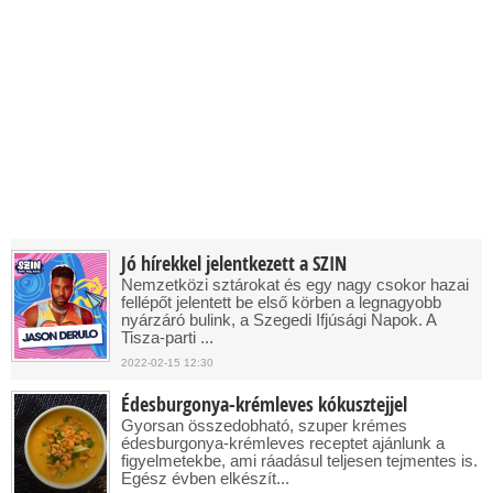
Jó hírekkel jelentkezett a SZIN
Nemzetközi sztárokat és egy nagy csokor hazai
fellépőt jelentett be első körben a legnagyobb
nyárzáró bulink, a Szegedi Ifjúsági Napok. A
Tisza-parti ...
2022-02-15 12:30
Édesburgonya-krémleves kókusztejjel
Gyorsan összedobható, szuper krémes
édesburgonya-krémleves receptet ajánlunk a
figyelmetekbe, ami ráadásul teljesen tejmentes is.
Egész évben elkészít...