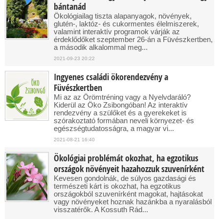
bántanád
Ökológiailag tiszta alapanyagok, növények,
glutén-, laktóz- és cukormentes élelmiszerek,
valamint interaktív programok várják az
érdeklődőket szeptember 26-án a Füvészkertben,
a második alkalommal meg...
2021-09-23 20:22
Ingyenes családi ökorendezvény a
Füvészkertben
Mi az az Örömtréning vagy a Nyelvdaráló?
Kiderül az Öko Zsibongóban! Az interaktív
rendezvény a szülőket és a gyerekeket is
szórakoztató formában neveli környezet- és
egészségtudatosságra, a magyar vi...
2021-08-21 16:40
Ökológiai problémát okozhat, ha egzotikus
országok növényeit hazahozzuk szuvenírként
Kevesen gondolnák, de súlyos gazdasági és
természeti kárt is okozhat, ha egzotikus
országokból szuvenírként magokat, hajtásokat
vagy növényeket hoznak hazánkba a nyaralásból
visszatérők. A Kossuth Rád...