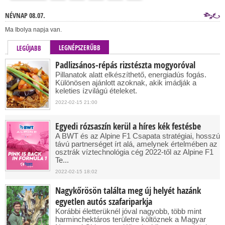
NÉVNAP 08.07.
Ma Ibolya napja van.
LEGNÉPSZERŰBB
LEGÚJABB
Padlizsános-répás rizstészta mogyoróval
Pillanatok alatt elkészíthető, energiadús fogás.
Különösen ajánlott azoknak, akik imádják a
keleties ízvilágú ételeket.
2022-02-15 21:00
Egyedi rózsaszín kerül a híres kék festésbe
A BWT és az Alpine F1 Csapata stratégiai, hosszú
távú partnerséget írt alá, amelynek értelmében az
osztrák víztechnológia cég 2022-től az Alpine F1
Te...
2022-02-15 18:02
Nagykőrösön találta meg új helyét hazánk
egyetlen autós szafariparkja
Korábbi életterüknél jóval nagyobb, több mint
harminchektáros területre költöznek a Magyar