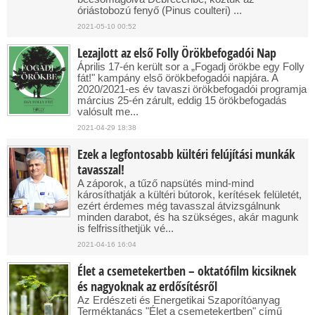
óriástobozú fenyő (Pinus coulteri) ...
2021-05-10 00:52
Lezajlott az első Folly Örökbefogadói Nap
Április 17-én került sor a „Fogadj örökbe egy Folly
fát!" kampány első örökbefogadói napjára. A
2020/2021-es év tavaszi örökbefogadói programja
március 25-én zárult, eddig 15 örökbefogadás
valósult me...
2021-04-29 18:38
Ezek a legfontosabb kültéri felújítási munkák
tavasszal!
A záporok, a tűző napsütés mind-mind
károsíthatják a kültéri bútorok, kerítések felületét,
ezért érdemes még tavasszal átvizsgálnunk
minden darabot, és ha szükséges, akár magunk
is felfrissíthetjük vé...
2021-04-16 16:04
Élet a csemetekertben – oktatófilm kicsiknek
és nagyoknak az erdősítésről
Az Erdészeti és Energetikai Szaporítóanyag
Terméktanács "Élet a csemetekertben" című