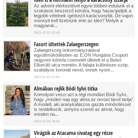
Az advent elérkeztével egyre többen indulunk el a
szokásos beszerző körútra, hogy hazacipeljük a
legjobb vételnek ígérkező karácsonyfát. De vajon
mennyit kell fizetnünk érte az idén? Melyik a
magyarok...
2021-12-03 15:40
Fasort ültettek Zalaegerszegen
Zalaegerszeg önkormányzatával
együttműködésben az E.ON Hungária Csoport
negyven kőrisfa csemetét ültetett el a Belső
Elkerülő utca mentén. A fafajta különösen szép,
szabályos koronát nevel, ennek nyom...
2021-11-23 21:00
Almában rejlik Bódi Sylvi titka
Komolyan veszi azt a régi mondást Bódi Sylvi,
hogy „minden nap egy alma az orvost távol tartja”.
A modell, aki aranykalászos gazda minősítéssel
is rendelkezik, annyira szereti az almát, hogy
minden na...
2021-10-28 19:42
Virágzik az Atacama sivatag egy része