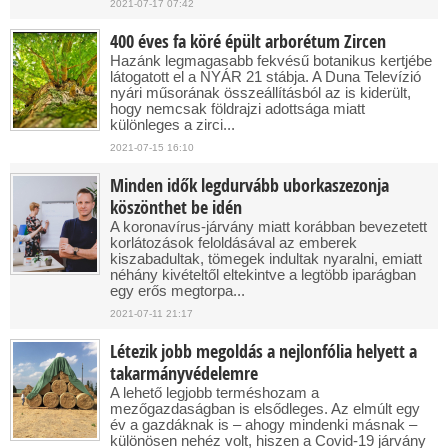
2021-07-17 07:42
400 éves fa köré épült arborétum Zircen
Hazánk legmagasabb fekvésű botanikus kertjébe
látogatott el a NYÁR 21 stábja. A Duna Televízió
nyári műsorának összeállításból az is kiderült,
hogy nemcsak földrajzi adottsága miatt
különleges a zirci...
2021-07-15 16:10
Minden idők legdurvább uborkaszezonja
köszönthet be idén
A koronavírus-járvány miatt korábban bevezetett
korlátozások feloldásával az emberek
kiszabadultak, tömegek indultak nyaralni, emiatt
néhány kivételtől eltekintve a legtöbb iparágban
egy erős megtorpa...
2021-07-11 21:17
Létezik jobb megoldás a nejlonfólia helyett a
takarmányvédelemre
A lehető legjobb terméshozam a
mezőgazdaságban is elsődleges. Az elmúlt egy
év a gazdáknak is – ahogy mindenki másnak –
különösen nehéz volt, hiszen a Covid-19 járvány