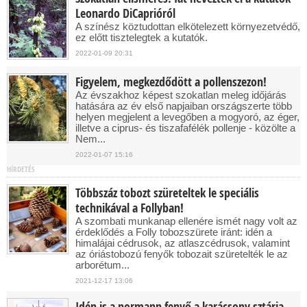
Leonardo DiCaprióról
A színész köztudottan elkötelezett környezetvédő,
ez előtt tisztelegtek a kutatók.
2022-01-09 20:31
Figyelem, megkezdődött a pollenszezon!
Az évszakhoz képest szokatlan meleg időjárás
hatására az év első napjaiban országszerte több
helyen megjelent a levegőben a mogyoró, az éger,
illetve a ciprus- és tiszafafélék pollenje - közölte a
Nem...
2022-01-07 15:16
HÍRDETÉS
Többszáz tobozt szüreteltek le speciális
technikával a Follyban!
A szombati munkanap ellenére ismét nagy volt az
érdeklődés a Folly tobozszürete iránt: idén a
himalájai cédrusok, az atlaszcédrusok, valamint
az óriástobozú fenyők tobozait szüretelték le az
arborétum...
2021-12-17 13:06
Idén is a normann fenyő a karácsony sztárja