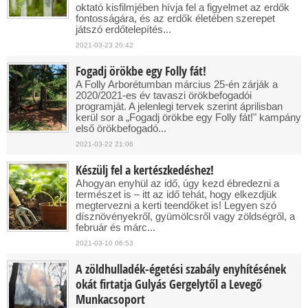
oktató kisfilmjében hívja fel a figyelmet az erdők
fontosságára, és az erdők életében szerepet
játszó erdőtelepítés...
2021-03-23 20:42
Fogadj örökbe egy Folly fát!
A Folly Arborétumban március 25-én zárják a
2020/2021-es év tavaszi örökbefogadói
programját. A jelenlegi tervek szerint áprilisban
kerül sor a „Fogadj örökbe egy Folly fát!" kampány
első örökbefogadó...
2021-03-22 21:06
Készülj fel a kertészkedéshez!
Ahogyan enyhül az idő, úgy kezd ébredezni a
természet is – itt az idő tehát, hogy elkezdjük
megtervezni a kerti teendőket is! Legyen szó
dísznövényekről, gyümölcsről vagy zöldségről, a
február és márc...
2021-03-10 06:53
A zöldhulladék-égetési szabály enyhítésének
okát firtatja Gulyás Gergelytől a Levegő
Munkacsoport