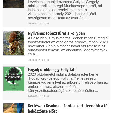
Levélben kért tájékoztatást Gulyás Gergely
minisztertől a Levegő Munkacsoport arról, mi
indokolta annak a rendelkezésnek a
visszavonását, amely 2021. január 1-jétől
országosan megtiltotta az avar és k...
2020-12-17 16:46
Nyilvános tobozszüret a Follyban
A Folly idén is nyitvatartási időben rendezi meg a
tobozszüretet az öthektáros arborétumban. 2020.
november 7-én alpintechnikával szüretelik le az
óriástobozú fenyők, az andalúziai jegenyefenyők
és a ...
2020-10-28 21:00
Fogadj örökbe egy Folly fát!
2020 októberétől indul a Balaton édenkertje
„Fogadj örökbe egy Folly fát!" elnevezésű
kampánya, amellyel az arborétum elsősorban az
ember természetszeretetét és
környezettudatosságát szeretné erősíten...
2020-10-14 19:48
Kertészeti Kisokos – Fontos kerti teendők a tél
beköszönte előtt