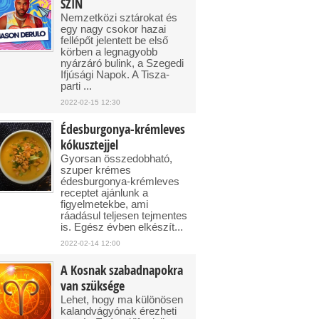
SZIN
Nemzetközi sztárokat és
egy nagy csokor hazai
fellépőt jelentett be első
körben a legnagyobb
nyárzáró bulink, a Szegedi
Ifjúsági Napok. A Tisza-
parti ...
2022-02-15 12:30
Édesburgonya-krémleves
kókusztejjel
Gyorsan összedobható,
szuper krémes
édesburgonya-krémleves
receptet ajánlunk a
figyelmetekbe, ami
ráadásul teljesen tejmentes
is. Egész évben elkészít...
2022-02-14 12:00
A Kosnak szabadnapokra
van szüksége
Lehet, hogy ma különösen
kalandvágyónak érezheti