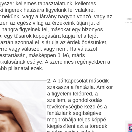
egyszer kellemes tapasztalatunk, kellemes
i ingerek hatására figyelünk fel valakire.
t nekünk. Vagy a látvány nagyon vonzó, vagy az
HIRD
szen az egész világ az érzékeink útján jut el
 hangra figyelnek fel, másokat egy bizonyos
ki egy tűsarok kopogására kapja fel a fejét
aztán azonnal el is árulja az érdeklődésünket,
rre vagy válaszol, vagy nem. Ha válaszol
 testtartásán, másképpen ül le), máris
akulásának esélye. A szerelmes regényekben a
b pillanatai ezek.
2. A párkapcsolat második
szakasza a fantázia. Amikor
a figyelem felébred, a
szellem, a gondolkodás
tevékenységbe kezd és a
fantáziánk segítségével
megpróbálja teljes képpé
kiegészíteni azt a töredék