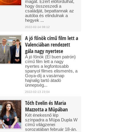
magát. Ezért előfordulhat,
hogy összeszedi a
családját, bepattannak az
autóba és elindulnak a
hegyek ...
2022-02-14 08:12
A jó főnök című film lett a
Valenciában rendezett
gála nagy nyertese
A jó főnök (El buen patrón)
című film lett a nagy
nyertes a legfontosabb
spanyol filmes elismerés, a
Goya-díj a vasárnap
hajnalig tartó átadó
ünnepség...
2022-02-13 23:04
Tóth Evelin és Maria
Mazzotta a Müpában
Két énekesnő lép
színpadra a Müpa Dupla W
című világzenei
sorozatában február 18-án.