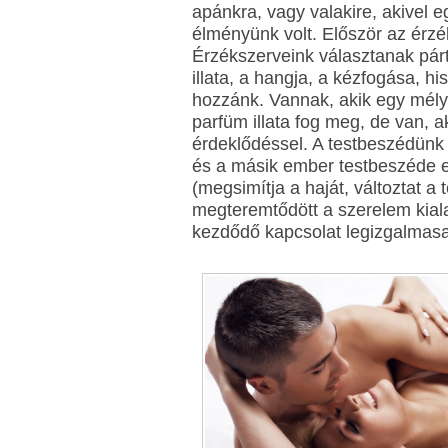
apánkra, vagy valakire, akivel 
élményünk volt. Először az érzék
Érzékszerveink választanak pár
illata, a hangja, a kézfogása, hi
hozzánk. Vannak, akik egy mély
parfüm illata fog meg, de van, a
érdeklődéssel. A testbeszédünk 
és a másik ember testbeszéde e
(megsimítja a haját, változtat a
megteremtődött a szerelem kial
kezdődő kapcsolat legizgalmasab