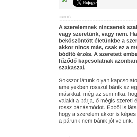
HIRDETÉS
A szerelemnek nincsenek sza
vagy szeretünk, vagy nem. H
beköszöntött életünkbe a sze
akkor nincs más, csak ez a mé
bódító érzés. A szeretett emb
fűződő kapcsolatnak azonba
szakaszai.
Sokszor látunk olyan kapcsolato
amelyekben rosszul bánik az egy
másikkal, még az sem ritka, hog
valakit a párja, ő mégis szereti é
rossz bánásmódot. Ebből is láts
hogy a szerelem akkor is képes 
a párunk nem bánik jól velünk.