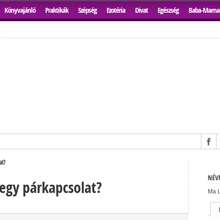
Könyvajánló
Praktikák
Szépség
Ezotéria
Divat
Egészség
Baba-Mama
at?
NÉVN
egy párkapcsolat?
Ma L
4