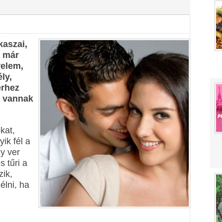
kaszai,
a már
relem,
ly,
erhez
n vannak
kat,
ik fél a
y ver
s tűri a
zik,
élni, ha