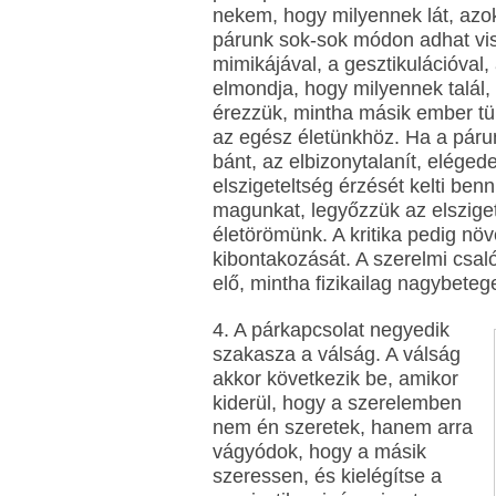
nekem, hogy milyennek lát, az
párunk sok-sok módon adhat vis
mimikájával, a gesztikulációval,
elmondja, hogy milyennek talál,
érezzük, mintha másik ember tük
az egész életünkhöz. Ha a párun
bánt, az elbizonytalanít, elége
elszigeteltség érzését kelti be
magunkat, legyőzzük az elsziget
életörömünk. A kritika pedig növe
kibontakozását. A szerelmi csaló
elő, mintha fizikailag nagybetege
4. A párkapcsolat negyedik
szakasza a válság. A válság
akkor következik be, amikor
kiderül, hogy a szerelemben
nem én szeretek, hanem arra
vágyódok, hogy a másik
szeressen, és kielégítse a