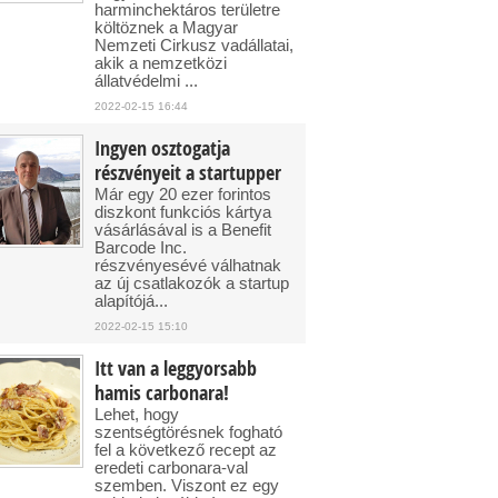
harminchektáros területre
költöznek a Magyar
Nemzeti Cirkusz vadállatai,
akik a nemzetközi
állatvédelmi ...
2022-02-15 16:44
Ingyen osztogatja
részvényeit a startupper
Már egy 20 ezer forintos
diszkont funkciós kártya
vásárlásával is a Benefit
Barcode Inc.
részvényesévé válhatnak
az új csatlakozók a startup
alapítójá...
2022-02-15 15:10
Itt van a leggyorsabb
hamis carbonara!
Lehet, hogy
szentségtörésnek fogható
fel a következő recept az
eredeti carbonara-val
szemben. Viszont ez egy