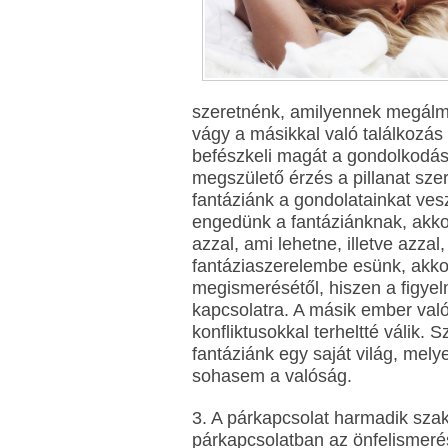
szeretnénk, amilyennek megálmo
vágy a másikkal való találkozás
befészkeli magát a gondolkodásu
megszülető érzés a pillanat sze
fantáziánk a gondolatainkat vesz
engedünk a fantáziánknak, akko
azzal, ami lehetne, illetve azzal
fantáziaszerelembe esünk, akko
megismerésétől, hiszen a figyel
kapcsolatra. A másik ember való
konfliktusokkal terheltté válik.
fantáziánk egy saját világ, me
sohasem a valóság.
3. A párkapcsolat harmadik sza
párkapcsolatban az önfelismerés 