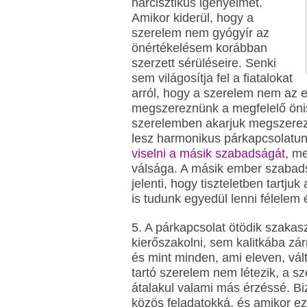
narcisztikus igényeimet.
Amikor kiderül, hogy a
szerelem nem gyógyír az
önértékelésem korábban
szerzett sérüléseire. Senki
sem világosítja fel a fiatalokat
arról, hogy a szerelem nem az e
megszereznünk a megfelelő önis
szerelemben akarjuk megszerezn
lesz harmonikus párkapcsolatu
viselni a másik szabadságát
, me
válsága. A másik ember szabad
jelenti, hogy tiszteletben tartj
is tudunk egyedül lenni félelem 
5. A párkapcsolat ötödik szakas
kierőszakolni, sem kalitkába zár
és mint minden, ami eleven, vált
tartó szerelem nem létezik, a s
átalakul valami más érzéssé. Bi
közös feladatokká, és amikor ez