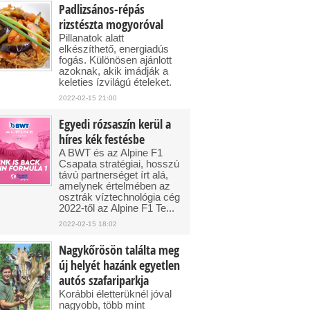
Padlizsános-répás
rizstészta mogyoróval
Pillanatok alatt
elkészíthető, energiadús
fogás. Különösen ajánlott
azoknak, akik imádják a
keleties ízvilágú ételeket.
2022-02-15 21:00
Egyedi rózsaszín kerül a
híres kék festésbe
A BWT és az Alpine F1
Csapata stratégiai, hosszú
távú partnerséget írt alá,
amelynek értelmében az
osztrák víztechnológia cég
2022-től az Alpine F1 Te...
2022-02-15 18:02
Nagykőrösön találta meg
új helyét hazánk egyetlen
autós szafariparkja
Korábbi életterüknél jóval
nagyobb, több mint