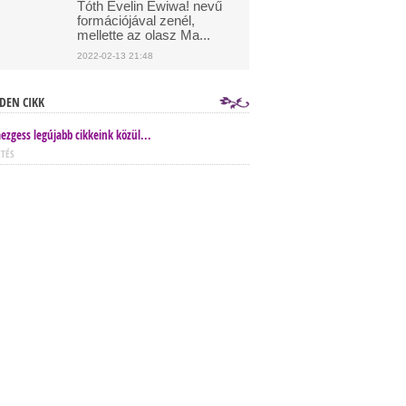
Tóth Evelin Ewiwa! nevű
formációjával zenél,
mellette az olasz Ma...
2022-02-13 21:48
DEN CIKK
ezgess legújabb cikkeink közül...
ETÉS