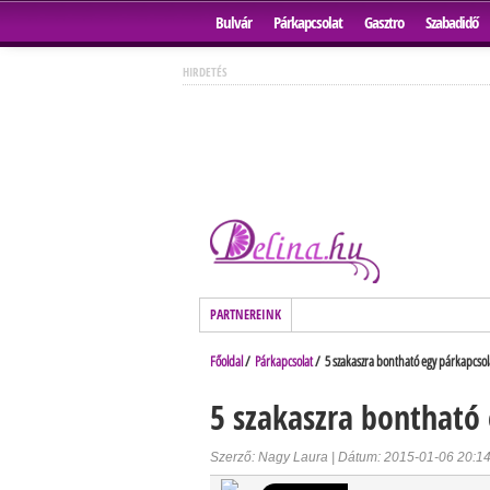
Bulvár
Párkapcsolat
Gasztro
Szabadidő
HIRDETÉS
PARTNEREINK
Főoldal
/
Párkapcsolat
/ 5 szakaszra bontható egy párkapcsol
5 szakaszra bontható 
Szerző: Nagy Laura | Dátum: 2015-01-06 20:1