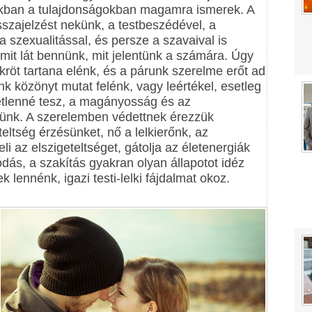
okban a tulajdonságokban magamra ismerek. A
szajelzést nekünk, a testbeszédével, a
 a szexualitással, és persze a szavaival is
 mit lát bennünk, mit jelentünk a számára. Úgy
röt tartana elénk, és a párunk szerelme erőt ad
k közönyt mutat felénk, vagy leértékel, esetleg
detlenné tesz, a magányosság és az
nnünk. A szerelemben védettnek érezzük
eltség érzésünket, nő a lelkierőnk, az
li az elszigeteltséget, gátolja az életenergiák
dás, a szakítás gyakran olyan állapotot idéz
k lennénk, igazi testi-lelki fájdalmat okoz.