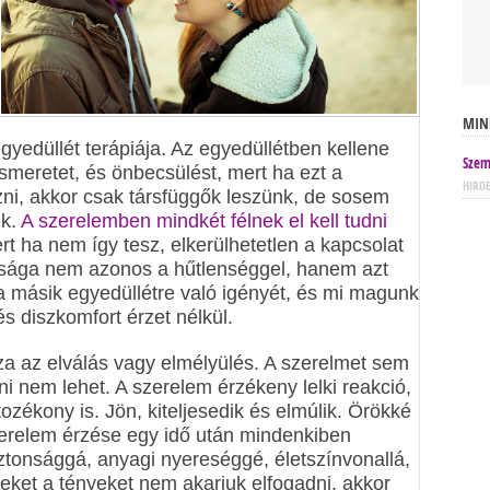
MIN
gyedüllét terápiája. Az egyedüllétben kellene
Szem
meretet, és önbecsülést, mert ha ezt a
HIRD
i, akkor csak társfüggők leszünk, de sosem
nk.
A szerelemben mindkét félnek el kell tudni
rt ha nem így tesz, elkerülhetetlen a kapcsolat
sága nem azonos a hűtlenséggel, hanem azt
uk a másik egyedüllétre való igényét, és mi magunk
és diszkomfort érzet nélkül.
za az elválás vagy elmélyülés. A szerelmet sem
ni nem lehet. A szerelem érzékeny lelki reakció,
ozékony is. Jön, kiteljesedik és elmúlik. Örökké
zerelem érzése egy idő után mindenkiben
ztonsággá, anyagi nyereséggé, életszínvonallá,
eket a tényeket nem akarjuk elfogadni, akkor