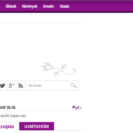
Állatok
Növények
Kreatív
Utazás
AP 08.08.
ászló napja van.
LEGNÉPSZERŰBB
LEGÚJABB