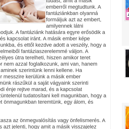
tudást, amit a másik
emberről megtudtunk. A
fantáziánkban olyanná
formáljuk azt az embert,
amilyennek látni
djuk. A fantáziánk hatására egyre erősödik a
 és kapcsolat iránt. A másik ember képe
nkba, és ettől kezdve adott a veszély, hogy a
relmeiből fantáziaszerelemmé váljon. A
élyes útra terelheti, hiszen amikor teret
r nem azzal foglalkozunk, ami van, hanem
, aminek szerintünk lenni kellene. Ha
r messzire kerülünk a másik ember
münk rászűkül a saját vágyaink szerinti
di énje rejtve marad, és a kapcsolat
 Szüntelenül tudatosítani kell magunkban, hogy a
lyet önmagunkban teremtünk, egy álom, és
kasza az önmegvalósítás vagy önfelismerés. A
azt jelenti, hogy amit a másik visszajelez