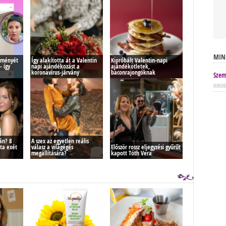
MIN
ítményét
Így alakította át a Valentin
Kipróbált Valentin-napi
- így
napi ajándékozást a
ajándékötletek,
koronavírus-járvány
baconrajongóknak
Szem
HIRD
án? 8
A szex az egyetlen reális
vta exét
válasz a világégés
Először rossz eljegyzési gyűrűt
megállítására?
kapott Tóth Vera