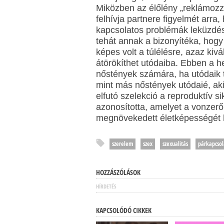
Miközben az élőlény „reklámozza"
felhívja partnere figyelmét arra,
kapcsolatos problémák leküzdés
tehát annak a bizonyítéka, hogy
képes volt a túlélésre, azaz kiv
átörökíthet utódaiba. Ebben a h
nőstények számára, ha utódaik tú
mint más nőstények utódaié, aki
elfutó szelekció a reproduktív 
azonosította, amelyet a vonzerőb
megnövekedett életképességét 
szerelem
szex
szexualitás
párkapcsol
HOZZÁSZÓLÁSOK
HÍRDETÉS
KAPCSOLÓDÓ CIKKEK