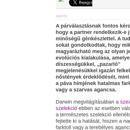
HIRDETÉS
A párválasztásnak fontos kér
hogy a partner rendelkezik-e 
minőségű génkészlettel. A tu
sokat gondolkodtak, hogy mi
magyarázható meg az olyan je
evolúciós kialakulása, amely
díszességükkel, „pazarló"
megjelenésükkel igazán felkel
nőstények érdeklődését, mint
a páva hímjének hatalmas fark
vagy a szarvas agancsa.
Darwin megvilágításában a
szex
szelekció
ebben az esetben val
a természetes szelekció ellené
fejtette ki a hatását, hiszen a na
farktoll vagy a terebélyes aganc