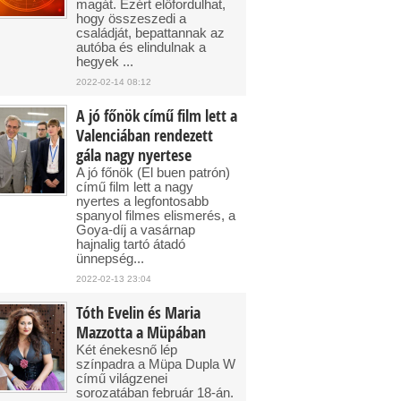
magát. Ezért előfordulhat,
hogy összeszedi a
családját, bepattannak az
autóba és elindulnak a
hegyek ...
2022-02-14 08:12
A jó főnök című film lett a
Valenciában rendezett
gála nagy nyertese
A jó főnök (El buen patrón)
című film lett a nagy
nyertes a legfontosabb
spanyol filmes elismerés, a
Goya-díj a vasárnap
hajnalig tartó átadó
ünnepség...
2022-02-13 23:04
Tóth Evelin és Maria
Mazzotta a Müpában
Két énekesnő lép
színpadra a Müpa Dupla W
című világzenei
sorozatában február 18-án.