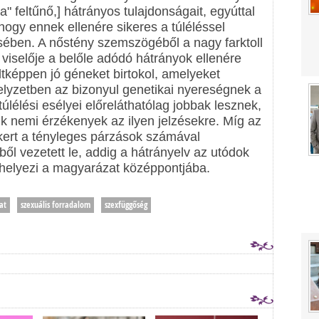
 feltűnő,] hátrányos tulajdonságait, egyúttal
 hogy ennek ellenére sikeres a túléléssel
ében. A nőstény szemszögéből a nagy farktoll
 viselője a belőle adódó hátrányok ellenére
áltképpen jó géneket birtokol, amelyeket
elyzetben az bizonyul genetikai nyereségnek a
lélési esélyei előreláthatólag jobbak lesznek,
k nemi érzékenyek az ilyen jelzésekre. Míg az
sikert a tényleges párzások számával
ől vezetett le, addig a hátrányelv az utódok
helyezi a magyarázat középpontjába.
at
szexuális forradalom
szexfüggőség