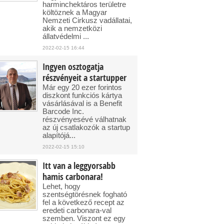
harminchektáros területre
költöznek a Magyar
Nemzeti Cirkusz vadállatai,
akik a nemzetközi
állatvédelmi ...
2022-02-15 16:44
Ingyen osztogatja
részvényeit a startupper
Már egy 20 ezer forintos
diszkont funkciós kártya
vásárlásával is a Benefit
Barcode Inc.
részvényesévé válhatnak
az új csatlakozók a startup
alapítójá...
2022-02-15 15:10
Itt van a leggyorsabb
hamis carbonara!
Lehet, hogy
szentségtörésnek fogható
fel a következő recept az
eredeti carbonara-val
szemben. Viszont ez egy