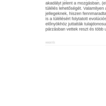
akadályt jelent a mozgásban, (e
túlélés lehetőségét. Valamilyen
jellegeknek, hiszen fennmaradta
is a túlélésért folytatott evolú
előnyökhöz juttatták tulajdonosu
párzásban vettek reszt és több 
HIRDETÉS