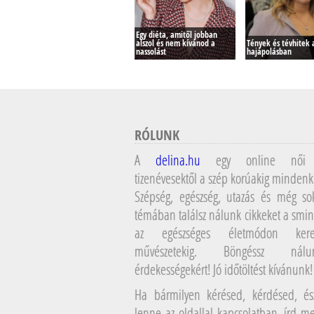
Egy diéta, amitől jobban
alszol és nem kívánod a
Tények és tévhitek a
nassolást
hajápolásban
RÓLUNK
A
delina.hu
egy online női 
tizenévesektől a szép korúakig mindenk
Szépség, egészség, utazás és még so
témában találsz nálunk cikkeket a smin
az egészséges életmódon kere
művészetekig. Böngéssz ná
érdekességekért! Jó időtöltést kívánunk!
Ha bármilyen kérésed, kérdésed, ész
lenne az oldallal kapcsolatban, írd 