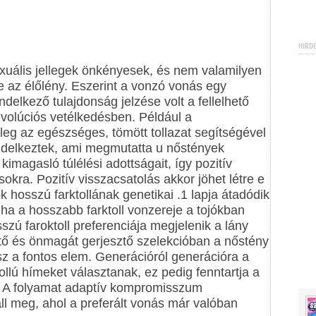
HIRD
zexuális jellegek önkényesek, és nem valamilyen
le az élőlény. Eszerint a vonzó vonás egy
ndelkező tulajdonság jelzése volt a fellelhető
evolúciós vetélkedésben. Például a
eg az egészséges, tömött tollazat segítségével
ndelkeztek, ami megmutatta u nőstények
magasló túlélési adottságait, így pozitív
sokra. Pozitív visszacsatolás akkor jöhet létre e
k hosszú farktollának genetikai .1 lapja átadódik
a a hosszabb farktoll vonzereje a tojókban
sszú faroktoll preferenciája megjelenik a lány
tő és önmagát gerjesztő szelekcióban a nőstény
z a fontos elem. Generációról generációra a
llú hímeket választanak, ez pedig fenntartja a
. A folyamat adaptív kompromisszum
l meg, ahol a preferált vonás már valóban