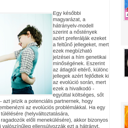
Egy későbbi
magyarázat, a
hátrányelv-modell
szerint a nőstények
azért preferálják ezeket
a feltűnő jellegeket, mert
ezek megbízható
jelzései a hím genetikai
minőségének. Eszerint
az átlagtól eltérő, különc
jellegek azért fejlődtek ki
az evolúció során, mert
ezek a hivalkodó -
egyúttal költséges, sőt
azt jelzik a potenciális partnernek, hogy
embenézni az evolúciós problémákkal. Ha egy
túlélésére (helyváltoztatására,
, ragadozók előli menekülésére), akkor bizonyos
 valószínűleg ellensúlyozzák ezt a hátrányt.