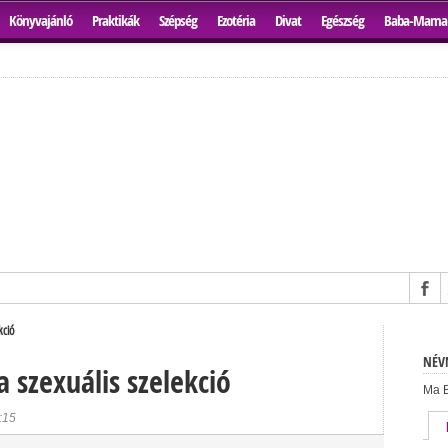
Könyvajánló
Praktikák
Szépség
Ezotéria
Divat
Egészség
Baba-Mama
kció
NÉVN
a szexuális szelekció
Ma B
:15