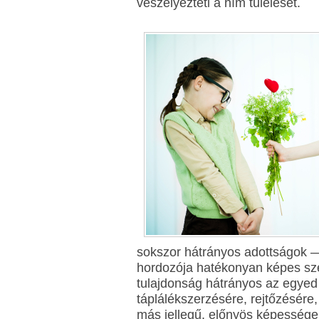
veszélyezteti a hím túlélését.
sokszor hátrányos adottságok — 
hordozója hatékonyan képes sz
tulajdonság hátrányos az egyed 
táplálékszerzésére, rejtőzésére
más jellegű, előnyös képességei