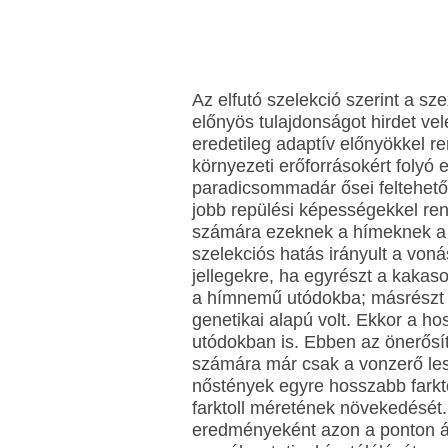
Az elfutó szelekció szerint a s
előnyös tulajdonságot hirdet ve
eredetileg adaptív előnyökkel re
környezeti erőforrásokért folyó 
paradicsommadár ősei feltehetől
jobb repülési képességekkel re
számára ezeknek a hímeknek a ki
szelekciós hatás irányult a voná
jellegekre, ha egyrészt a kakaso
a hímnemű utódokba; másrészt h
genetikai alapú volt. Ekkor a ho
utódokban is. Ebben az önerősí
számára már csak a vonzerő les
nőstények egyre hosszabb farkto
farktoll méretének növekedését
eredményeként azon a ponton ál