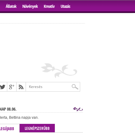
Állatok
Növények
Kreatív
Utazás
AP 08.06.
erta, Bettina napja van.
LEGNÉPSZERŰBB
LEGÚJABB