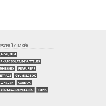
PSZERŰ CIMKÉK
, MOZI, FILM
ÁRKAPCSOLAT, EGYÜTTÉLÉS
ERHESSÉG
FÉRFI, FÉRJ
LETRAJZ
GYÜMÖLCSÖK
V, NEVEK
KÖRMÖK
YÉNISÉG, SZEMÉLYSÉG
SMINK