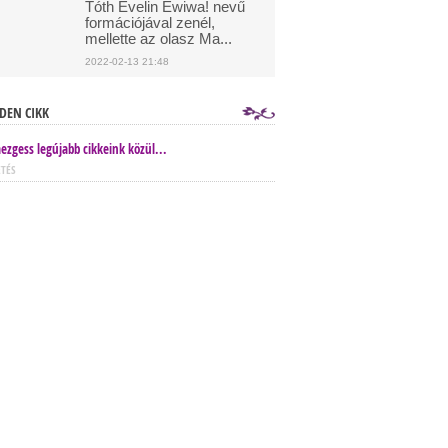
Tóth Evelin Ewiwa! nevű
formációjával zenél,
mellette az olasz Ma...
2022-02-13 21:48
DEN CIKK
ezgess legújabb cikkeink közül...
ETÉS