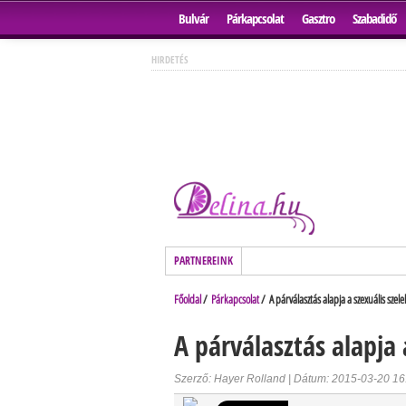
Bulvár
Párkapcsolat
Gasztro
Szabadidő
HIRDETÉS
PARTNEREINK
Főoldal
/
Párkapcsolat
/ A párválasztás alapja a szexuális szele
A párválasztás alapja 
Szerző: Hayer Rolland | Dátum: 2015-03-20 16