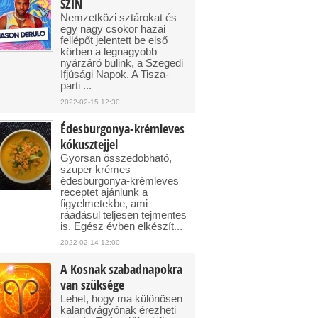
SZIN
Nemzetközi sztárokat és
egy nagy csokor hazai
fellépőt jelentett be első
körben a legnagyobb
nyárzáró bulink, a Szegedi
Ifjúsági Napok. A Tisza-
parti ...
2022-02-15 12:30
Édesburgonya-krémleves
kókusztejjel
Gyorsan összedobható,
szuper krémes
édesburgonya-krémleves
receptet ajánlunk a
figyelmetekbe, ami
ráadásul teljesen tejmentes
is. Egész évben elkészít...
2022-02-14 12:00
A Kosnak szabadnapokra
van szüksége
Lehet, hogy ma különösen
kalandvágyónak érezheti