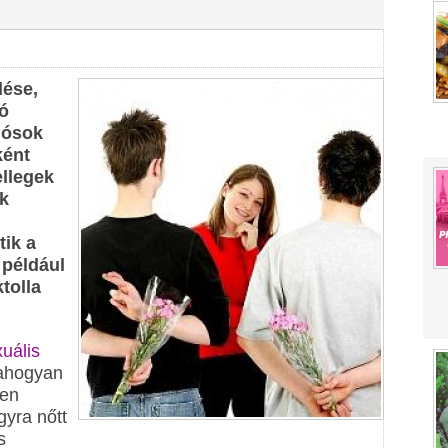
dése,
jó
dósok
ként
llegek
ek
tik a
 például
tolla
uális
ahogyan
ben
gyra nőtt
s