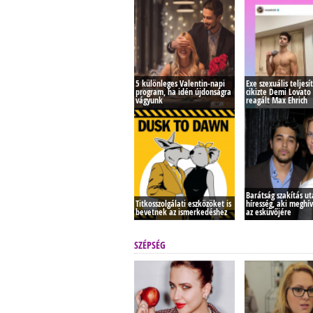
5 különleges Valentin-napi
Exe szexuális teljes
program, ha idén újdonságra
cikizte Demi Lovato 
vágyunk
reagált Max Ehrich
Barátság szakítás ut
Titkosszolgálati eszközöket is
híresség, aki meghí
bevetnek az ismerkedéshez
az esküvőjére
SZÉPSÉG