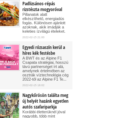
Padlizsános-répás
rizstészta mogyoróval
Pillanatok alatt
elkészíthető, energiadús
fogás. Különösen ajánlott
azoknak, akik imádják a
keleties ízvilágú ételeket.
2022-02-15 21:00
Egyedi rózsaszín kerül a
híres kék festésbe
A BWT és az Alpine F1
Csapata stratégiai, hosszú
távú partnerséget írt alá,
amelynek értelmében az
osztrák víztechnológia cég
2022-től az Alpine F1 Te...
2022-02-15 18:02
Nagykőrösön találta meg
új helyét hazánk egyetlen
autós szafariparkja
Korábbi életterüknél jóval
nagyobb, több mint