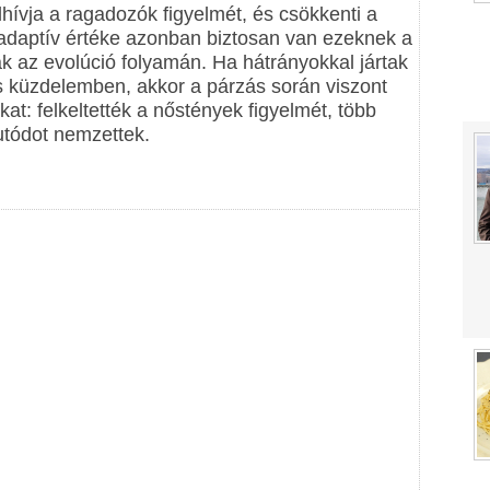
lhívja a ragadozók figyelmét, és csökkenti a
 adaptív értéke azonban biztosan van ezeknek a
k az evolúció folyamán. Ha hátrányokkal jártak
ciós küzdelemben, akkor a párzás során viszont
kat: felkeltették a nőstények figyelmét, több
utódot nemzettek.