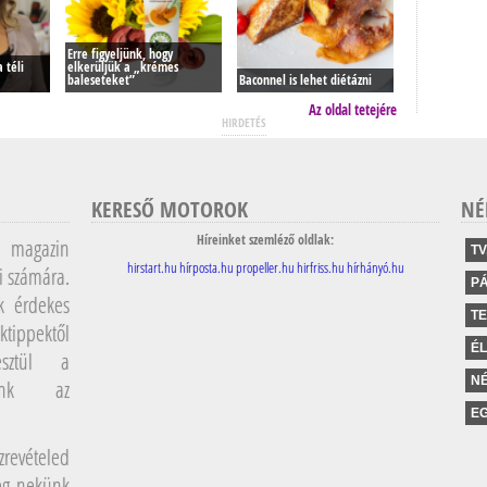
Erre figyeljünk, hogy
 téli
elkerüljük a „krémes
baleseteket”
Baconnel is lehet diétázni
Az oldal tetejére
HIRDETÉS
KERESŐ MOTOROK
NÉ
Híreinket szemléző oldlak:
magazin
TV
hirstart.hu
hírposta.hu
propeller.hu
hirfriss.hu
hírhányó.hu
i számára.
P
k érdekes
T
ktippektől
É
sztül a
NÉ
lunk az
EG
revételed
meg nekünk