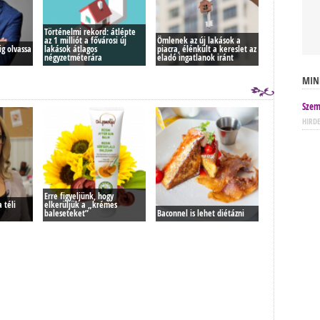
Történelmi rekord: átlépte
az 1 milliót a fővárosi új
Ömlenek az új lakások a
g olvassa
lakások átlagos
piacra, élénkült a kereslet az
négyzetméterára
eladó ingatlanok iránt
MIN
Szem
HIRD
Erre figyeljünk, hogy
 téli
elkerüljük a „krémes
baleseteket”
Baconnel is lehet diétázni