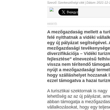
Szerző: Szerkesztőségi cikk | Dátum: 2021-12-
HIRDETÉS
A mezőgazdaság mellett a tu
felé nyithatnak a vidéki válla
egy új pályázat segítségével.
mezőgazdasági tevékenység
diverzifikációja – Vidéki turi
fejlesztése” elnevezésű felhív
vissza nem térítendő támogat
nyújt a mezőgazdasági terme
hogy szálláshelyet hozzanak l
ezzel támogatva a hazai turizm
A turisztikai szektornak is nagy
lehetőség az az új pályázat, am
abban támogatja a mezőgazdas
vállalkozásokat, hogy egy teljes