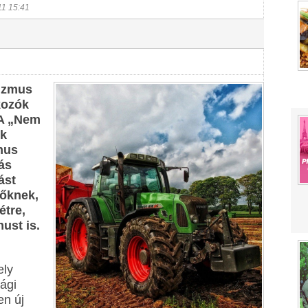
11 15:41
rizmus
lkozók
 A „Nem
ek
zmus
ás
ást
lőknek,
étre,
ust is.
ely
ági
en új