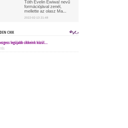
Tóth Evelin Ewiwa! nevű
formációjával zenél,
mellette az olasz Ma...
2022-02-13 21:48
DEN CIKK
ezgess legújabb cikkeink közül...
ETÉS