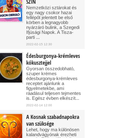
SZIN
Nemzetközi sztárokat és
egy nagy csokor hazai
fellépőt jelentett be első
körben a legnagyobb
nyárzáró bulink, a Szegedi
Ifjúsági Napok. A Tisza-
parti ...
2022-02-15 12:30
Édesburgonya-krémleves
kókusztejjel
Gyorsan összedobható,
szuper krémes
édesburgonya-krémleves
receptet ajánlunk a
figyelmetekbe, ami
ráadásul teljesen tejmentes
is. Egész évben elkészít...
2022-02-14 12:00
A Kosnak szabadnapokra
van szüksége
Lehet, hogy ma különösen
kalandvágyónak érezheti