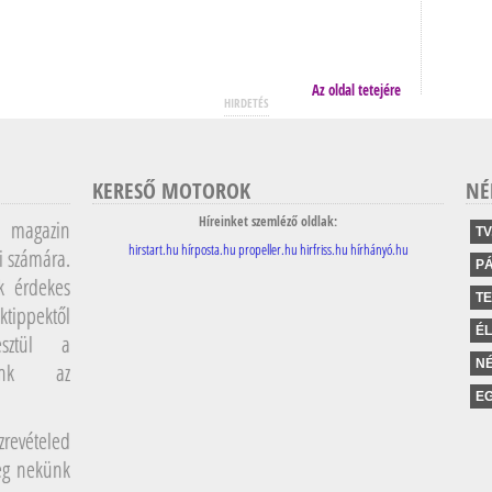
Az oldal tetejére
HIRDETÉS
KERESŐ MOTOROK
NÉ
Híreinket szemléző oldlak:
magazin
TV
hirstart.hu
hírposta.hu
propeller.hu
hirfriss.hu
hírhányó.hu
i számára.
P
k érdekes
T
ktippektől
É
sztül a
NÉ
lunk az
EG
revételed
meg nekünk