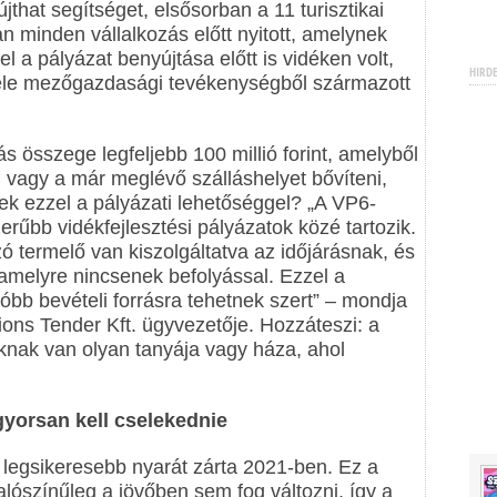
hat segítséget, elsősorban a 11 turisztikai
n minden vállalkozás előtt nyitott, amelynek
 a pályázat benyújtása előtt is vidéken volt,
HIRD
fele mezőgazdasági tevékenységből származott
s összege legfeljebb 100 millió forint, amelyből
i, vagy a már meglévő szálláshelyet bővíteni,
nek ezzel a pályázati lehetőséggel? „A VP6-
űbb vidékfejlesztési pályázatok közé tartozik.
 termelő van kiszolgáltatva az időjárásnak, és
melyre nincsenek befolyással. Ezzel a
óbb bevételi forrásra tehetnek szert” – mondja
ions Tender Kft. ügyvezetője. Hozzáteszi: a
knak van olyan tanyája vagy háza, ahol
gyorsan kell cselekednie
k legsikeresebb nyarát zárta 2021-ben. Ez a
alószínűleg a jövőben sem fog változni, így a