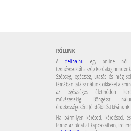
RÓLUNK
A
delina.hu
egy online női 
tizenévesektől a szép korúakig mindenk
Szépség, egészség, utazás és még so
témában találsz nálunk cikkeket a smin
az egészséges életmódon kere
művészetekig. Böngéssz ná
érdekességekért! Jó időtöltést kívánunk!
Ha bármilyen kérésed, kérdésed, ész
lenne az oldallal kapcsolatban, írd 