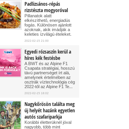
Padlizsános-répás
rizstészta mogyoróval
Pillanatok alatt
elkészíthető, energiadús
fogás. Különösen ajánlott
azoknak, akik imádják a
keleties ízvilágú ételeket.
2022-02-15 21:00
Egyedi rózsaszín kerül a
híres kék festésbe
A BWT és az Alpine F1
Csapata stratégiai, hosszú
távú partnerséget írt alá,
amelynek értelmében az
osztrák víztechnológia cég
2022-től az Alpine F1 Te...
2022-02-15 18:02
Nagykőrösön találta meg
új helyét hazánk egyetlen
autós szafariparkja
Korábbi életterüknél jóval
nagyobb, több mint