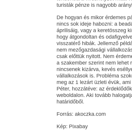
turisták pénze is nagyobb arány
De hogyan és mikor érdemes pál
nincs sok ideje habozni: a bea
áprilisáig, vagy a keretösszeg 
hogy átgondoltan és odafigyelve
visszatérő hibák. Jellemző péld
nem mezőgazdasági vállalkozás
csak előttük nyitott. Nem érde
a szakember szerint nem lehet rá
nincsenek kizárva, kevés eséllye
vállalkozások is. Probléma szok
meg az 1 lezárt üzleti évük, ami
Péter, hozzátéve: az érdeklődő
weboldalon. Aki tovább halogatja
határidőből.
Forrás: akoczka.com
Kép: Pixabay