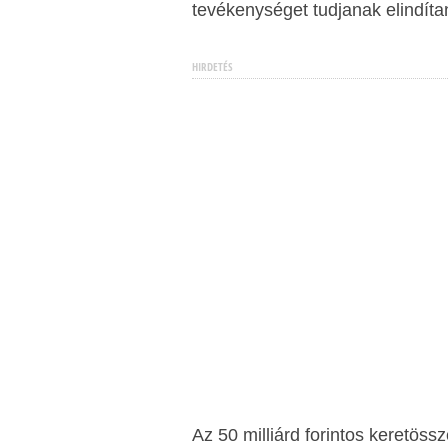
tevékenységet tudjanak elindítan
HIRDETÉS
Az 50 milliárd forintos keretös