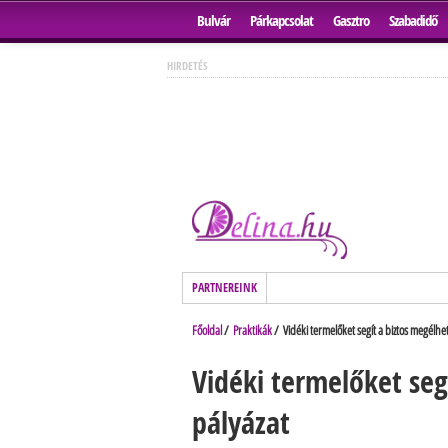
Bulvár
Párkapcsolat
Gasztro
Szabadidő
HIRDETÉS
PARTNEREINK
Főoldal
/
Praktikák
/ Vidéki termelőket segít a biztos megélhe
Vidéki termelőket seg
pályázat