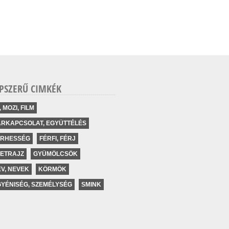
PSZERŰ CIMKÉK
, MOZI, FILM
ÁRKAPCSOLAT, EGYÜTTÉLÉS
ERHESSÉG
FÉRFI, FÉRJ
LETRAJZ
GYÜMÖLCSÖK
V, NEVEK
KÖRMÖK
YÉNISÉG, SZEMÉLYSÉG
SMINK