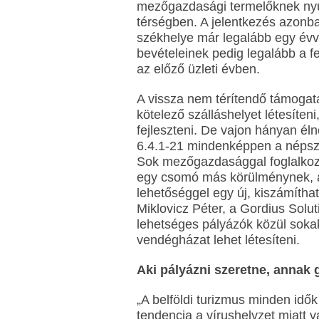
mezőgazdasági termelőknek nyújt
térségben. A jelentkezés azonba
székhelye már legalább egy évvel
bevételeinek pedig legalább a 
az előző üzleti évben.
A vissza nem térítendő támogatá
kötelező szálláshelyet létesíten
fejleszteni. De vajon hányan él
6.4.1-21 mindenképpen a népszer
Sok mezőgazdasággal foglalkozó
egy csomó más körülménynek, a
lehetőséggel egy új, kiszámíthat
Miklovicz Péter, a Gordius Solut
lehetséges pályázók közül soka
vendégházat lehet létesíteni.
Aki pályázni szeretne, annak 
„A belföldi turizmus minden idő
tendencia a vírushelyzet miatt v