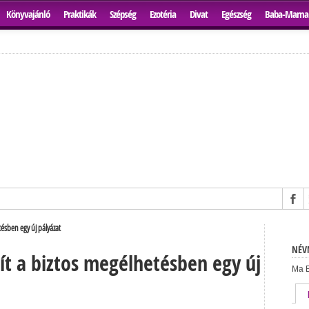
Könyvajánló
Praktikák
Szépség
Ezotéria
Divat
Egészség
Baba-Mama
tésben egy új pályázat
NÉVN
ít a biztos megélhetésben egy új
Ma E