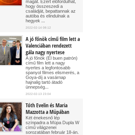
magát. Ezért előfordulhat,
hogy összeszedi a
családját, bepattannak az
autóba és elindulnak a
hegyek ...
2022-02-14 08:12
A jó főnök című film lett a
Valenciában rendezett
gála nagy nyertese
A jó főnök (El buen patrón)
című film lett a nagy
nyertes a legfontosabb
spanyol filmes elismerés, a
Goya-díj a vasárnap
hajnalig tartó átadó
ünnepség...
2022-02-13 23:04
Tóth Evelin és Maria
Mazzotta a Müpában
Két énekesnő lép
színpadra a Müpa Dupla W
című világzenei
sorozatában február 18-án.