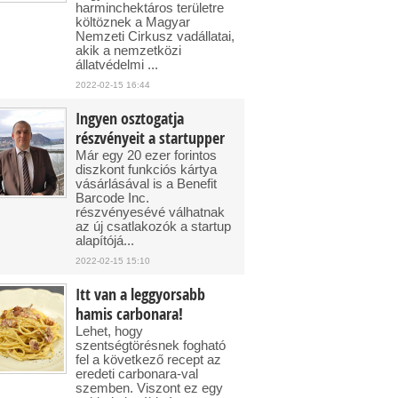
harminchektáros területre
költöznek a Magyar
Nemzeti Cirkusz vadállatai,
akik a nemzetközi
állatvédelmi ...
2022-02-15 16:44
Ingyen osztogatja
részvényeit a startupper
Már egy 20 ezer forintos
diszkont funkciós kártya
vásárlásával is a Benefit
Barcode Inc.
részvényesévé válhatnak
az új csatlakozók a startup
alapítójá...
2022-02-15 15:10
Itt van a leggyorsabb
hamis carbonara!
Lehet, hogy
szentségtörésnek fogható
fel a következő recept az
eredeti carbonara-val
szemben. Viszont ez egy