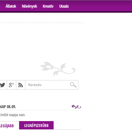
Állatok
Növények
Kreatív
Utazás
AP 08.09.
mőd napja van.
LEGNÉPSZERŰBB
LEGÚJABB