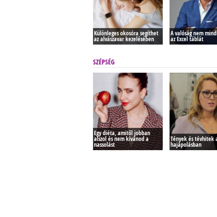
Különleges okosóra segíthet
A valóság nem mindi
az alvászavar kezelésében
az Excel táblát
SZÉPSÉG
Egy diéta, amitől jobban
alszol és nem kívánod a
Tények és tévhitek a
nassolást
hajápolásban