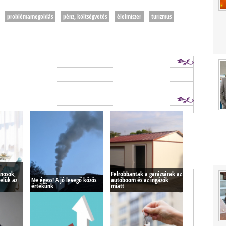
problémamegoldás
pénz, költségvetés
élelmiszer
turizmus
anosok,
Felrobbantak a garázsárak az
elük az
Ne égess! A jó levegő közös
autóboom és az ingázók
értékünk
miatt