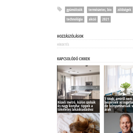
gyümölcsök
természetes, bio
zöldségek
technológia
akció
2021
HOZZÁSZÓLÁSOK
HÍRDETÉS
KAPCSOLÓDÓ CIKKEK
5 titok, amiről nem
Közeli metró, külön szobák
beszélnek az ingatl
és nagy konyha: tippek a
de felnyomhatóak v
tökéletes lakáskiadáshoz
árak