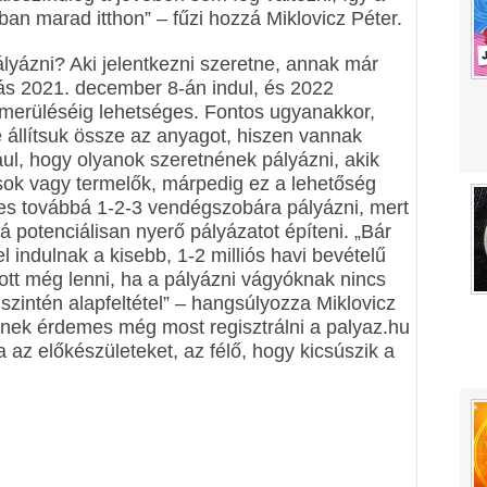
ban marad itthon” – fűzi hozzá Miklovicz Péter.
yázni? Aki jelentkezni szeretne, annak már
dás 2021. december 8-án indul, és 2022
kimerüléséig lehetséges. Fontos ugyanakkor,
 állítsuk össze az anyagot, hiszen vannak
ául, hogy olyanok szeretnének pályázni, akik
ok vagy termelők, márpedig ez a lehetőség
mes továbbá 1-2-3 vendégszobára pályázni, mert
 potenciálisan nyerő pályázatot építeni. „Bár
l indulnak a kisebb, 1-2 milliós havi bevételű
ott még lenni, ha a pályázni vágyóknak nincs
 szintén alapfeltétel” – hangsúlyozza Miklovicz
knek érdemes még most regisztrálni a palyaz.hu
 az előkészületeket, az félő, hogy kicsúszik a