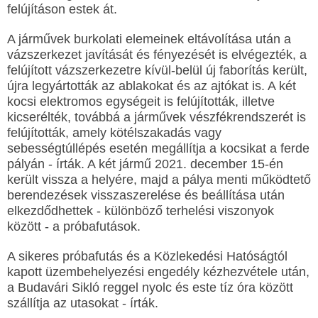
felújításon estek át.
A járművek burkolati elemeinek eltávolítása után a
vázszerkezet javítását és fényezését is elvégezték, a
felújított vázszerkezetre kívül-belül új faborítás került,
újra legyártották az ablakokat és az ajtókat is. A két
kocsi elektromos egységeit is felújították, illetve
kicserélték, továbbá a járművek vészfékrendszerét is
felújították, amely kötélszakadás vagy
sebességtúllépés esetén megállítja a kocsikat a ferde
pályán - írták. A két jármű 2021. december 15-én
került vissza a helyére, majd a pálya menti működtető
berendezések visszaszerelése és beállítása után
elkezdődhettek - különböző terhelési viszonyok
között - a próbafutások.
A sikeres próbafutás és a Közlekedési Hatóságtól
kapott üzembehelyezési engedély kézhezvétele után,
a Budavári Sikló reggel nyolc és este tíz óra között
szállítja az utasokat - írták.