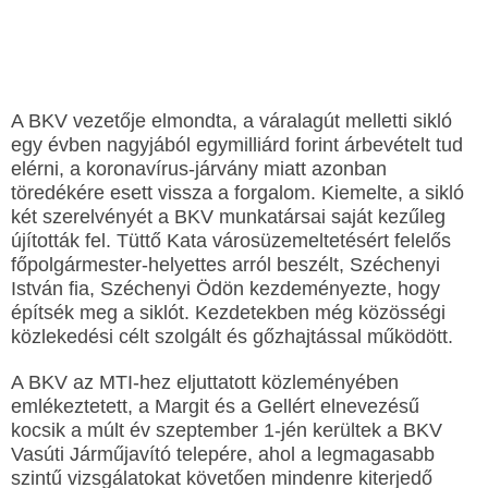
A BKV vezetője elmondta, a váralagút melletti sikló
egy évben nagyjából egymilliárd forint árbevételt tud
elérni, a koronavírus-járvány miatt azonban
töredékére esett vissza a forgalom. Kiemelte, a sikló
két szerelvényét a BKV munkatársai saját kezűleg
újították fel. Tüttő Kata városüzemeltetésért felelős
főpolgármester-helyettes arról beszélt, Széchenyi
István fia, Széchenyi Ödön kezdeményezte, hogy
építsék meg a siklót. Kezdetekben még közösségi
közlekedési célt szolgált és gőzhajtással működött.
A BKV az MTI-hez eljuttatott közleményében
emlékeztetett, a Margit és a Gellért elnevezésű
kocsik a múlt év szeptember 1-jén kerültek a BKV
Vasúti Járműjavító telepére, ahol a legmagasabb
szintű vizsgálatokat követően mindenre kiterjedő