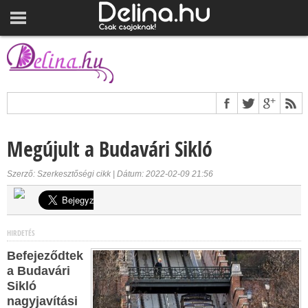
Megújult a Budavári Sikló
Szerző: Szerkesztőségi cikk | Dátum: 2022-02-09 21:56
HIRDETÉS
Befejeződtek
a Budavári
Sikló
nagyjavítási