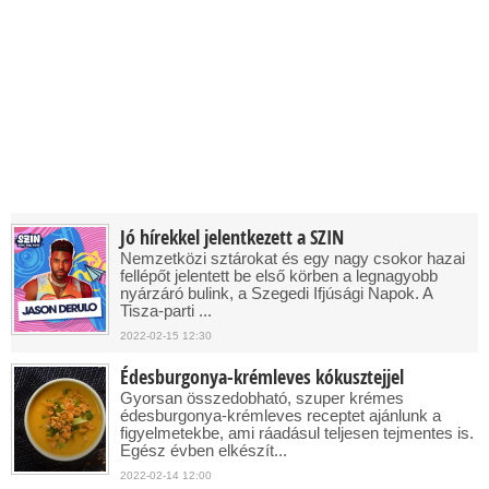
Jó hírekkel jelentkezett a SZIN
Nemzetközi sztárokat és egy nagy csokor hazai
fellépőt jelentett be első körben a legnagyobb
nyárzáró bulink, a Szegedi Ifjúsági Napok. A
Tisza-parti ...
2022-02-15 12:30
Édesburgonya-krémleves kókusztejjel
Gyorsan összedobható, szuper krémes
édesburgonya-krémleves receptet ajánlunk a
figyelmetekbe, ami ráadásul teljesen tejmentes is.
Egész évben elkészít...
2022-02-14 12:00