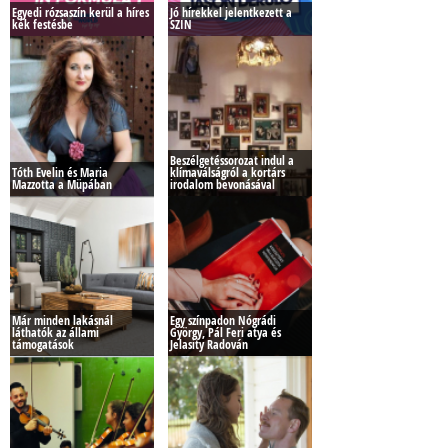
Egyedi rózsaszín kerül a híres
Jó hírekkel jelentkezett a
kék festésbe
SZIN
Beszélgetéssorozat indul a
Tóth Evelin és Maria
klímaválságról a kortárs
Mazzotta a Müpában
irodalom bevonásával
Már minden lakásnál
Egy színpadon Nógrádi
láthatók az állami
György, Pál Feri atya és
támogatások
Jelasity Radován