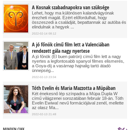
A Kosnak szabadnapokra van szüksége
Lehet, hogy ma különösen kalandvágyónak
érezheti magát. Ezért előfordulhat, hogy
összeszedi a családját, bepattannak az autóba és
elindulnak a hegyek ...
2022-02-14 08:12
A jó főnök című film lett a Valenciában
rendezett gála nagy nyertese
A jó főnök (El buen patrón) című film lett a nagy
nyertes a legfontosabb spanyol filmes elismerés,
a Goya-díj a vasárnap hajnalig tartó átadó
ünnepség...
2022-02-13 23:04
Tóth Evelin és Maria Mazzotta a Müpában
Két énekesnő lép színpadra a Müpa Dupla W
című világzenei sorozatában február 18-án. Tóth
Evelin Ewiwa! nevű formációjával zenél, mellette
az olasz Ma...
2022-02-13 21:48
MINDEN CIKK