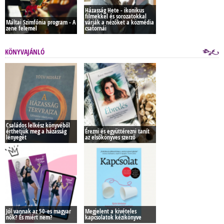
Házasság Hete - ikonikus
filmekkel és sorozatokkal
Máltai Szimfónia program - A
várják a nézőket a közmédia
zene felemel
csatornái
KÖNYVAJÁNLÓ
Családos lelkész könyvéből
érthetjük meg a házasság
Érezni és együttérezni tanít
lényegét
az elsőkönyves szerző
Jól vannak az 50-es magyar
Megjelent a kivételes
nők? És miért nem?
kapcsolatok kézikönyve