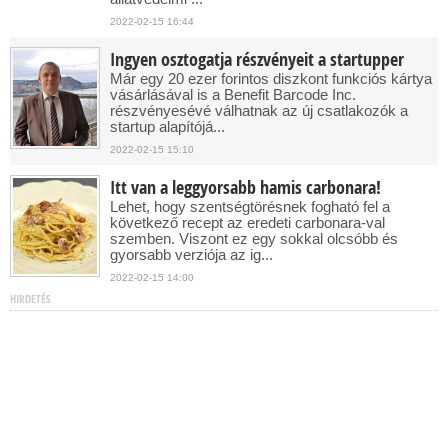
2022-02-15 16:44
Ingyen osztogatja részvényeit a startupper
Már egy 20 ezer forintos diszkont funkciós kártya
vásárlásával is a Benefit Barcode Inc.
részvényesévé válhatnak az új csatlakozók a
startup alapítójá...
2022-02-15 15:10
Itt van a leggyorsabb hamis carbonara!
Lehet, hogy szentségtörésnek fogható fel a
következő recept az eredeti carbonara-val
szemben. Viszont ez egy sokkal olcsóbb és
gyorsabb verziója az ig...
2022-02-15 14:00
HIRDETÉS