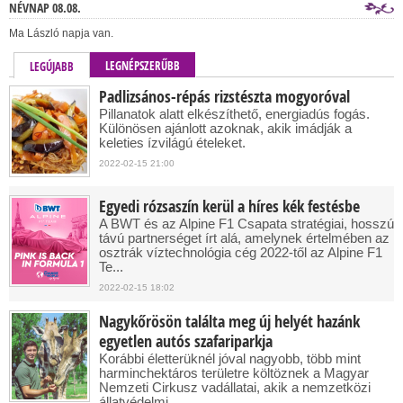
NÉVNAP 08.08.
Ma László napja van.
LEGNÉPSZERŰBB
LEGÚJABB
Padlizsános-répás rizstészta mogyoróval
Pillanatok alatt elkészíthető, energiadús fogás.
Különösen ajánlott azoknak, akik imádják a
keleties ízvilágú ételeket.
2022-02-15 21:00
Egyedi rózsaszín kerül a híres kék festésbe
A BWT és az Alpine F1 Csapata stratégiai, hosszú
távú partnerséget írt alá, amelynek értelmében az
osztrák víztechnológia cég 2022-től az Alpine F1
Te...
2022-02-15 18:02
Nagykőrösön találta meg új helyét hazánk
egyetlen autós szafariparkja
Korábbi életterüknél jóval nagyobb, több mint
harminchektáros területre költöznek a Magyar
Nemzeti Cirkusz vadállatai, akik a nemzetközi
állatvédelmi ...