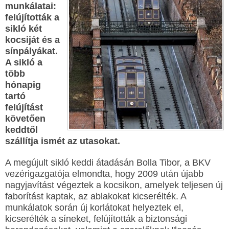
munkálatai:
felújították a
sikló két
kocsiját és a
sínpályákat.
A sikló a
több
hónapig
tartó
felújítást
követően
keddtől
szállítja ismét az utasokat.
A megújult sikló keddi átadásán Bolla Tibor, a BKV
vezérigazgatója elmondta, hogy 2009 után újabb
nagyjavítást végeztek a kocsikon, amelyek teljesen új
faborítást kaptak, az ablakokat kicserélték. A
munkálatok során új korlátokat helyeztek el,
kicserélték a síneket, felújították a biztonsági