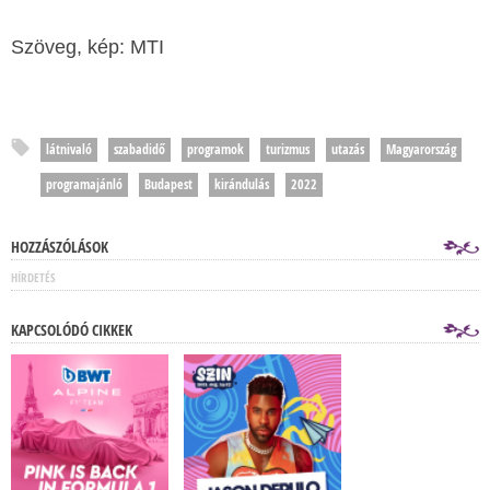
Szöveg, kép: MTI
látnivaló
szabadidő
programok
turizmus
utazás
Magyarország
programajánló
Budapest
kirándulás
2022
HOZZÁSZÓLÁSOK
HÍRDETÉS
KAPCSOLÓDÓ CIKKEK