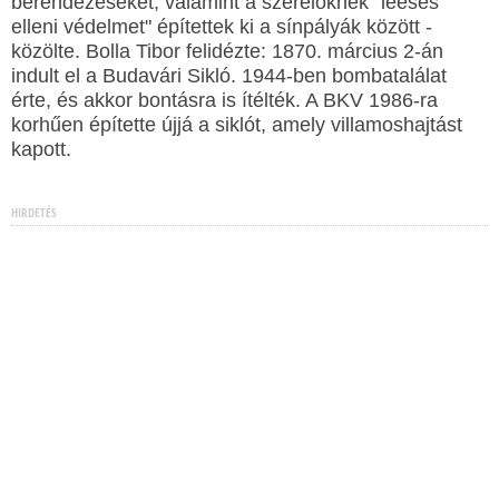
berendezéseket, valamint a szerelőknek "leesés
elleni védelmet" építettek ki a sínpályák között -
közölte. Bolla Tibor felidézte: 1870. március 2-án
indult el a Budavári Sikló. 1944-ben bombatalálat
érte, és akkor bontásra is ítélték. A BKV 1986-ra
korhűen építette újjá a siklót, amely villamoshajtást
kapott.
HIRDETÉS