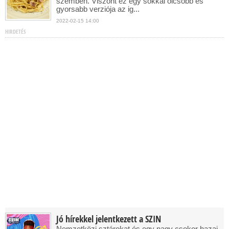
szemben. Viszont ez egy sokkal olcsóbb és
gyorsabb verziója az ig...
2022-02-15 14:00
HIRDETÉS
Jó hírekkel jelentkezett a SZIN
Nemzetközi sztárokat és egy nagy csokor hazai