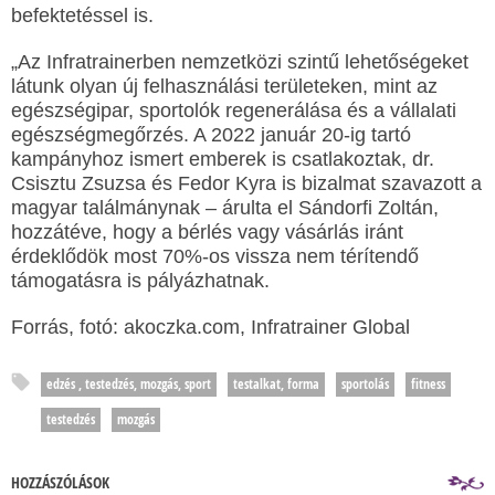
befektetéssel is.
„Az Infratrainerben nemzetközi szintű lehetőségeket
látunk olyan új felhasználási területeken, mint az
egészségipar, sportolók regenerálása és a vállalati
egészségmegőrzés. A 2022 január 20-ig tartó
kampányhoz ismert emberek is csatlakoztak, dr.
Csisztu Zsuzsa és Fedor Kyra is bizalmat szavazott a
magyar találmánynak – árulta el Sándorfi Zoltán,
hozzátéve, hogy a bérlés vagy vásárlás iránt
érdeklődök most 70%-os vissza nem térítendő
támogatásra is pályázhatnak.
Forrás, fotó: akoczka.com, Infratrainer Global
edzés , testedzés, mozgás, sport
testalkat, forma
sportolás
fitness
testedzés
mozgás
HOZZÁSZÓLÁSOK