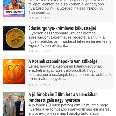
fellépőt jelentett be első körben a legnagyobb
nyárzáró bulink, a Szegedi Ifjúsági Napok. A
Tisza-parti ...
2022-02-15 12:30
Édesburgonya-krémleves kókusztejjel
Gyorsan összedobható, szuper krémes
édesburgonya-krémleves receptet ajánlunk a
figyelmetekbe, ami ráadásul teljesen tejmentes is.
Egész évben elkészít...
2022-02-14 12:00
A Kosnak szabadnapokra van szüksége
Lehet, hogy ma különösen kalandvágyónak
érezheti magát. Ezért előfordulhat, hogy
összeszedi a családját, bepattannak az autóba és
elindulnak a hegyek ...
2022-02-14 08:12
A jó főnök című film lett a Valenciában
rendezett gála nagy nyertese
A jó főnök (El buen patrón) című film lett a nagy
nyertes a legfontosabb spanyol filmes elismerés,
a Goya-díj a vasárnap hajnalig tartó átadó