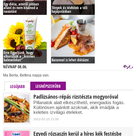
Egy diéta, amitől jobban
alszol és nem kívánod a
Tények és tévhitek a téli
nassolást
hajápolásban
Erre figyeljünk, hogy
elkerüljük a „krémes
baleseteket”
Baconnel is lehet diétázni
NÉVNAP 08.06.
Ma Berta, Bettina napja van.
LEGNÉPSZERŰBB
LEGÚJABB
Padlizsános-répás rizstészta mogyoróval
Pillanatok alatt elkészíthető, energiadús fogás.
Különösen ajánlott azoknak, akik imádják a
keleties ízvilágú ételeket.
2022-02-15 21:00
Egyedi rózsaszín kerül a híres kék festésbe