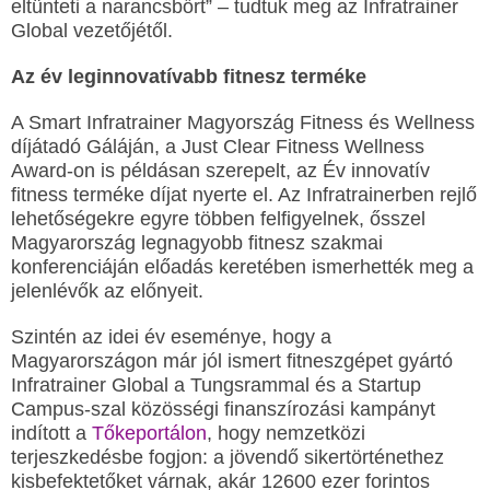
eltünteti a narancsbőrt” – tudtuk meg az Infratrainer
Global vezetőjétől.
Az év leginnovatívabb fitnesz terméke
A Smart Infratrainer Magyország Fitness és Wellness
díjátadó Gáláján, a Just Clear Fitness Wellness
Award-on is példásan szerepelt, az Év innovatív
fitness terméke díjat nyerte el. Az Infratrainerben rejlő
lehetőségekre egyre többen felfigyelnek, ősszel
Magyarország legnagyobb fitnesz szakmai
konferenciáján előadás keretében ismerhették meg a
jelenlévők az előnyeit.
Szintén az idei év eseménye, hogy a
Magyarországon már jól ismert fitneszgépet gyártó
Infratrainer Global a Tungsrammal és a Startup
Campus-szal közösségi finanszírozási kampányt
indított a
Tőkeportálon
, hogy nemzetközi
terjeszkedésbe fogjon: a jövendő sikertörténethez
kisbefektetőket várnak, akár 12600 ezer forintos