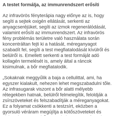
A testet formálja, az immunrendszert erősíti
Az infravörös fényterápia nagy előnye az is, hogy
segíti a sejtek oxigén ellátását, serkenti az
anyagcseréjüket, segíti az izmok regenerálódását,
valamint erősíti az immunrendszert. Az infravörös
fény problémás területre való használata során
koncentráltan fejti ki a hatását, méreganyagot
szabadít fel, segíti a test megfiatalodását kívülről és
belülről is. Emellett serkenti a test formáját adó
kollagén termelését is, amely által a ráncok
kisimulnak, a bőr megfiatalodik.
„Sokaknak meggyűlik a baja a cellulittal, ami, ha
egyszer kialakult, nehezen lehet megszabadulni tőle.
Az infrasugarak viszont a bőr alatti mélyebb
rétegekben hatnak, belülről felmelegítik, feloldják a
zsírszöveteket és felszabadítják a méreganyagokat.
Ez a folyamat csökkenti a testzsírt, eközben a
gyorsuló véráram megújítja a kötőszöveteket és