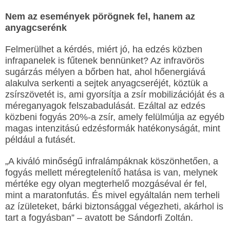
Nem az események pörögnek fel, hanem az
anyagcserénk
Felmerülhet a kérdés, miért jó, ha edzés közben
infrapanelek is fűtenek bennünket? Az infravörös
sugárzás mélyen a bőrben hat, ahol hőenergiává
alakulva serkenti a sejtek anyagcseréjét, köztük a
zsírszövetét is, ami gyorsítja a zsír mobilizációját és a
méreganyagok felszabadulását. Ezáltal az edzés
közbeni fogyás 20%-a zsír, amely felülmúlja az egyéb
magas intenzitású edzésformák hatékonyságát, mint
például a futásét.
„A kiváló minőségű infralámpáknak köszönhetően, a
fogyás mellett méregtelenítő hatása is van, melynek
mértéke egy olyan megterhelő mozgáséval ér fel,
mint a maratonfutás. És mivel egyáltalán nem terheli
az ízületeket, bárki biztonsággal végezheti, akárhol is
tart a fogyásban” – avatott be Sándorfi Zoltán.