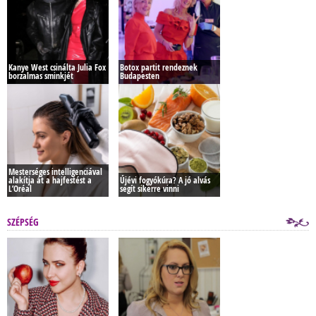
Kanye West csinálta Julia Fox
Botox partit rendeznek
borzalmas sminkjét
Budapesten
Mesterséges intelligenciával
alakítja át a hajfestést a
Újévi fogyókúra? A jó alvás
L’Oréal
segít sikerre vinni
SZÉPSÉG