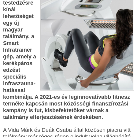
testedzésre
kínál
lehetőséget
egy új
magyar
találmány, a
Smart
Infratrainer
gép, amely a
kerékpáros
edzést
speciális
infraszauna-
hatással
kombinálja. A 2021-es év leginnovatívabb fitnesz
terméke kapcsán most közösségi finanszírozási
kampány is fut, kisbefektetőket várnak a
találmány elterjesztésének érdekében.
A Vida Márk és Deák Csaba által közösen piacra vitt
találmány már réges-régen elindult volna világhódító