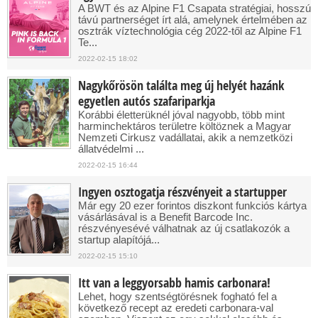
A BWT és az Alpine F1 Csapata stratégiai, hosszú
távú partnerséget írt alá, amelynek értelmében az
osztrák víztechnológia cég 2022-től az Alpine F1
Te...
2022-02-15 18:02
Nagykőrösön találta meg új helyét hazánk
egyetlen autós szafariparkja
Korábbi életterüknél jóval nagyobb, több mint
harminchektáros területre költöznek a Magyar
Nemzeti Cirkusz vadállatai, akik a nemzetközi
állatvédelmi ...
2022-02-15 16:44
Ingyen osztogatja részvényeit a startupper
Már egy 20 ezer forintos diszkont funkciós kártya
vásárlásával is a Benefit Barcode Inc.
részvényesévé válhatnak az új csatlakozók a
startup alapítójá...
2022-02-15 15:10
Itt van a leggyorsabb hamis carbonara!
Lehet, hogy szentségtörésnek fogható fel a
következő recept az eredeti carbonara-val