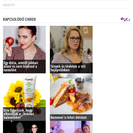
HÍRDETÉS
KAPCSOLÓDÓ CIKKEK
Egy diéta, amitől jobban
alszol és nem kívánod a
Tények és tévhitek a téli
nassolást
hajápolásban
Erre figyeljünk, hogy
elkerüljük a „krémes
baleseteket”
Baconnel is lehet diétázni