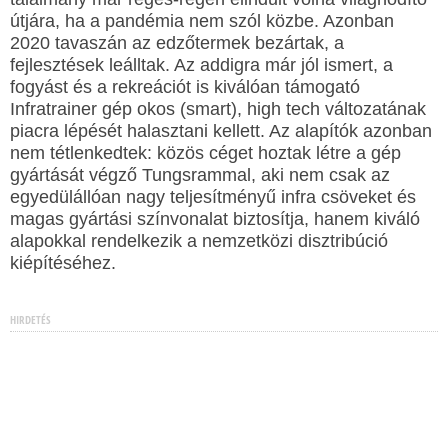
útjára, ha a pandémia nem szól közbe. Azonban
2020 tavaszán az edzőtermek bezártak, a
fejlesztések leálltak. Az addigra már jól ismert, a
fogyást és a rekreációt is kiválóan támogató
Infratrainer gép okos (smart), high tech változatának
piacra lépését halasztani kellett. Az alapítók azonban
nem tétlenkedtek: közös céget hoztak létre a gép
gyártását végző Tungsrammal, aki nem csak az
egyedülállóan nagy teljesítményű infra csöveket és
magas gyártási színvonalat biztosítja, hanem kiváló
alapokkal rendelkezik a nemzetközi disztribúció
kiépítéséhez.
HIRDETÉS