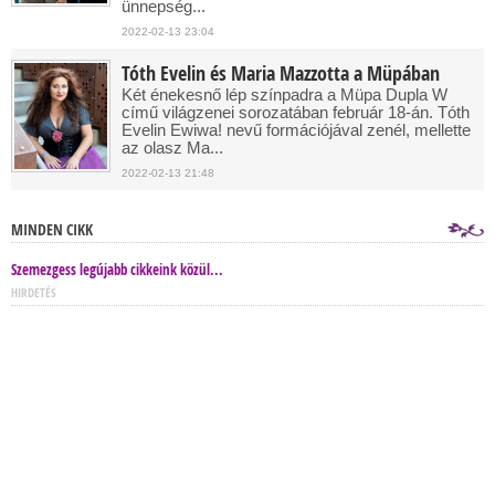
ünnepség...
2022-02-13 23:04
Tóth Evelin és Maria Mazzotta a Müpában
Két énekesnő lép színpadra a Müpa Dupla W
című világzenei sorozatában február 18-án. Tóth
Evelin Ewiwa! nevű formációjával zenél, mellette
az olasz Ma...
2022-02-13 21:48
MINDEN CIKK
Szemezgess legújabb cikkeink közül...
HIRDETÉS