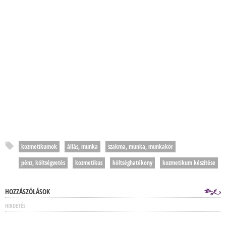
kozmetikumok
állás, munka
szakma, munka, munkakör
pénz, költségvetés
kozmetikus
költséghatékony
kozmetikum készítése
HOZZÁSZÓLÁSOK
HÍRDETÉS