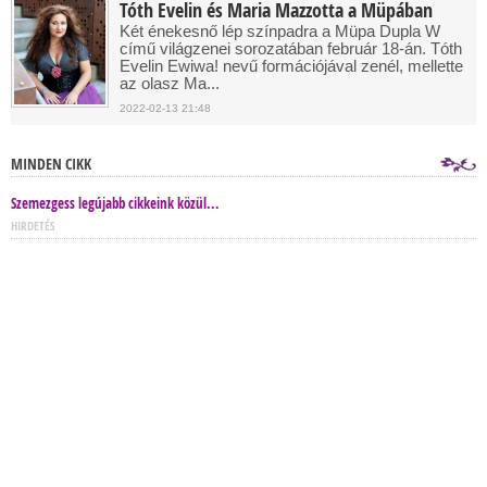
Tóth Evelin és Maria Mazzotta a Müpában
Két énekesnő lép színpadra a Müpa Dupla W
című világzenei sorozatában február 18-án. Tóth
Evelin Ewiwa! nevű formációjával zenél, mellette
az olasz Ma...
2022-02-13 21:48
MINDEN CIKK
Szemezgess legújabb cikkeink közül...
HIRDETÉS