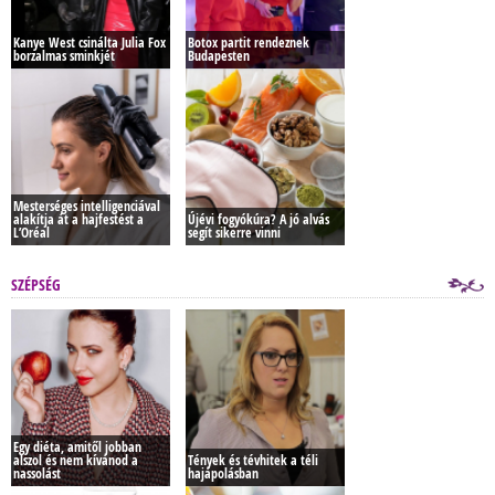
Kanye West csinálta Julia Fox
Botox partit rendeznek
borzalmas sminkjét
Budapesten
Mesterséges intelligenciával
alakítja át a hajfestést a
Újévi fogyókúra? A jó alvás
L’Oréal
segít sikerre vinni
SZÉPSÉG
Egy diéta, amitől jobban
alszol és nem kívánod a
Tények és tévhitek a téli
nassolást
hajápolásban