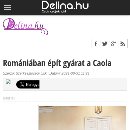
Romániában épít gyárat a Caola
Szerző: Szerkesztőségi cikk | Dátum: 2021-08-31 11:21
HIRDETÉS