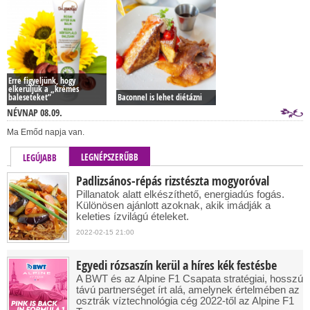
Erre figyeljünk, hogy
elkerüljük a „krémes
baleseteket”
Baconnel is lehet diétázni
NÉVNAP 08.09.
Ma Emőd napja van.
LEGNÉPSZERŰBB
LEGÚJABB
Padlizsános-répás rizstészta mogyoróval
Pillanatok alatt elkészíthető, energiadús fogás.
Különösen ajánlott azoknak, akik imádják a
keleties ízvilágú ételeket.
2022-02-15 21:00
Egyedi rózsaszín kerül a híres kék festésbe
A BWT és az Alpine F1 Csapata stratégiai, hosszú
távú partnerséget írt alá, amelynek értelmében az
osztrák víztechnológia cég 2022-től az Alpine F1