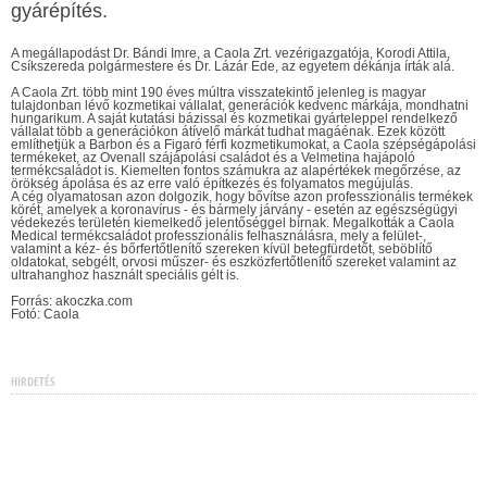
gyárépítés.
A megállapodást Dr. Bándi Imre, a Caola Zrt. vezérigazgatója, Korodi Attila,
Csíkszereda polgármestere és Dr. Lázár Ede, az egyetem dékánja írták alá.
A Caola Zrt. több mint 190 éves múltra visszatekintő jelenleg is magyar
tulajdonban lévő kozmetikai vállalat, generációk kedvenc márkája, mondhatni
hungarikum. A saját kutatási bázissal és kozmetikai gyárteleppel rendelkező
vállalat több a generációkon átívelő márkát tudhat magáénak. Ezek között
említhetjük a Barbon és a Figaró férfi kozmetikumokat, a Caola szépségápolási
termékeket, az Ovenall szájápolási családot és a Velmetina hajápoló
termékcsaládot is. Kiemelten fontos számukra az alapértékek megőrzése, az
örökség ápolása és az erre való építkezés és folyamatos megújulás.
A cég olyamatosan azon dolgozik, hogy bővítse azon professzionális termékek
körét, amelyek a koronavírus - és bármely járvány - esetén az egészségügyi
védekezés területén kiemelkedő jelentőséggel bírnak. Megalkották a Caola
Medical termékcsaládot professzionális felhasználásra, mely a felület-,
valamint a kéz- és bőrfertőtlenítő szereken kívül betegfürdetőt, seböblítő
oldatokat, sebgélt, orvosi műszer- és eszközfertőtlenítő szereket valamint az
ultrahanghoz használt speciális gélt is.
Forrás: akoczka.com
Fotó: Caola
HIRDETÉS