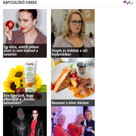
KAPCSOLÓDÓ CIKKEK
Egy diéta, amitől jobban
alszol és nem kívánod a
Tények és tévhitek a téli
nassolást
hajápolásban
Erre figyeljünk, hogy
elkerüljük a „krémes
baleseteket”
Baconnel is lehet diétázni