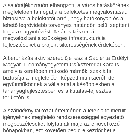
A sajtótájékoztatón elhangzott, a város hatáskörének
megfelelően támogatja a befektetés megvalósítását,
biztosítva a befektetőt arról, hogy hatékonyan és a
lehető legrövidebb törvényes határidőn belül segíteni
fogja az ügyintézést. A város készen áll
megvalósítani a szükséges infrastrukturális
fejlesztéseket a projekt sikerességének érdekében.
A beruházás aktív szereplője lesz a Sapienta Erdélyi
Magyar Tudományegyetem Csíkszeredai Kara is,
amely a keretében működő mérnöki szak által
biztosítja a megfelelően képzett munkaerőt, de
együttműködnek a vállalattal a későbbiekben a
tananyagfejlesztésben és a kutatás-fejlesztés
területén is.
A szándéknyilatkozat értelmében a felek a felmerült
igényeknek megfelelő rendszerességgel egyeztető
megbeszéléseket folytatnak majd az elkövetkező
hónapokban, ezt követően pedig elkezdődhet a