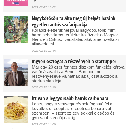
Te...
2022-02-15 18:02
Nagykőrösön találta meg új helyét hazánk
egyetlen autós szafariparkja
Korábbi életterüknél jóval nagyobb, több mint
harminchektáros területre költöznek a Magyar
Nemzeti Cirkusz vadállatai, akik a nemzetközi
állatvédelmi ...
2022-02-15 16:44
Ingyen osztogatja részvényeit a startupper
Már egy 20 ezer forintos diszkont funkciós kártya
vásárlásával is a Benefit Barcode Inc.
részvényesévé válhatnak az új csatlakozók a
startup alapítójá...
2022-02-15 15:10
Itt van a leggyorsabb hamis carbonara!
Lehet, hogy szentségtörésnek fogható fel a
következő recept az eredeti carbonara-val
szemben. Viszont ez egy sokkal olcsóbb és
gyorsabb verziója az ig...
2022-02-15 14:00