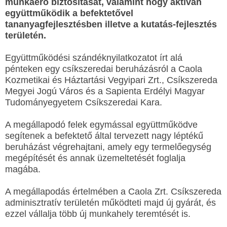
munkaerő biztosítását, valamint hogy aktívan
együttműködik a befektetővel
tananyagfejlesztésben illetve a kutatás-fejlesztés
területén.
Együttműködési szándéknyilatkozatot írt alá
pénteken egy csíkszeredai beruházásról a Caola
Kozmetikai és Háztartási Vegyipari Zrt., Csíkszereda
Megyei Jogú Város és a Sapienta Erdélyi Magyar
Tudományegyetem Csíkszeredai Kara.
A megállapodó felek egymással együttműködve
segítenek a befektető által tervezett nagy léptékű
beruházást végrehajtani, amely egy termelőegység
megépítését és annak üzemeltetését foglalja
magába.
A megállapodás értelmében a Caola Zrt. Csíkszereda
adminisztratív területén működteti majd új gyárát, és
ezzel vállalja több új munkahely teremtését is.