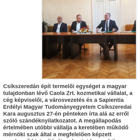
Csíkszeredán épít termelői egységet a magyar
tulajdonban lévő Caola Zrt. kozmetikai vállalat, a
cég képviselői, a városvezetés és a Sapientia
Erdélyi Magyar Tudományegyetem Csíkszeredai
Kara augusztus 27-én pénteken írta alá az erről
szóló szándéknyilatkozatot. A megállapodás
értelmében utóbbi vállalja a keretében működő
mérnöki szak által a megfelelően képzett