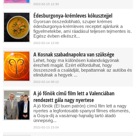
2022-02-15 12:30
Édesburgonya-krémleves kókusztejjel
Gyorsan összedobható, szuper krémes
édesburgonya-krémleves receptet ajánlunk a
figyelmetekbe, ami ráadásul teljesen tejmentes is.
Egész évben elkészít...
2022-02-14 12:00
A Kosnak szabadnapokra van szüksége
Lehet, hogy ma különösen kalandvágyónak
érezheti magát. Ezért előfordulhat, hogy
összeszedi a családját, bepattannak az autóba és
elindulnak a hegyek ...
2022-02-14 08:12
A jó főnök című film lett a Valenciában
rendezett gála nagy nyertese
A jó főnök (El buen patrón) című film lett a nagy
nyertes a legfontosabb spanyol filmes elismerés,
a Goya-díj a vasárnap hajnalig tartó átadó
ünnepség...
2022-02-13 23:04