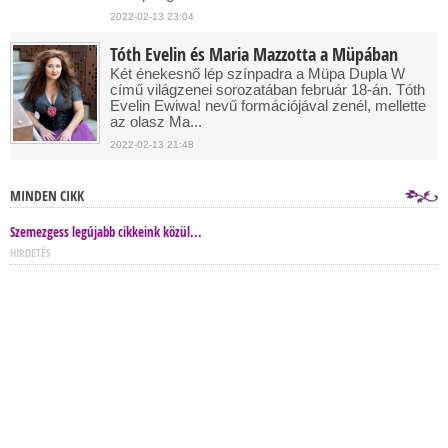
2022-02-13 23:04
Tóth Evelin és Maria Mazzotta a Müpában
Két énekesnő lép színpadra a Müpa Dupla W
című világzenei sorozatában február 18-án. Tóth
Evelin Ewiwa! nevű formációjával zenél, mellette
az olasz Ma...
2022-02-13 21:48
MINDEN CIKK
Szemezgess legújabb cikkeink közül...
HIRDETÉS