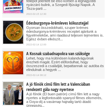
fellépőt jelentett be első körben a legnagyobb
nyárzáró bulink, a Szegedi Ifjúsági Napok. A
Tisza-parti ...
2022-02-15 12:30
Édesburgonya-krémleves kókusztejjel
Gyorsan összedobható, szuper krémes
édesburgonya-krémleves receptet ajánlunk a
figyelmetekbe, ami ráadásul teljesen tejmentes is.
Egész évben elkészít...
2022-02-14 12:00
A Kosnak szabadnapokra van szüksége
Lehet, hogy ma különösen kalandvágyónak
érezheti magát. Ezért előfordulhat, hogy
összeszedi a családját, bepattannak az autóba és
elindulnak a hegyek ...
2022-02-14 08:12
A jó főnök című film lett a Valenciában
rendezett gála nagy nyertese
A jó főnök (El buen patrón) című film lett a nagy
nyertes a legfontosabb spanyol filmes elismerés,
a Goya-díj a vasárnap hajnalig tartó átadó
ünnepség...