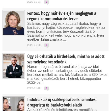
2022-01-24
0
Fontos, hogy már év elején meglegyen a
cégünk kommunikációs terve
Számos nagy cég esik abba a hibába, hogy a
karácsonyi hajtás közepette megfeledkeznek az
éves kommunikációs terv összeállításáról.
Számolnunk kell vele, hogy a konkurencia ilyen
esetben kihasználja a ...
2022-01-20
0
Úgy célozhatók a hirdetések, mintha az adott
személyhez beszélnénk
Három meghatározó trend alakíthatja az idei
évben az online marketinget: a videók előtérbe
kerülése mellett az arc felvállalása és a 360 fokos
marketingeszközök kerülhetnek középpontba
2022-ben.
2022-01-18
0
Indulnak az új szakképesítések: sminkes,
drogerista és barkácsbolti eladó
A szakképzés és felnőttképzés megújítása