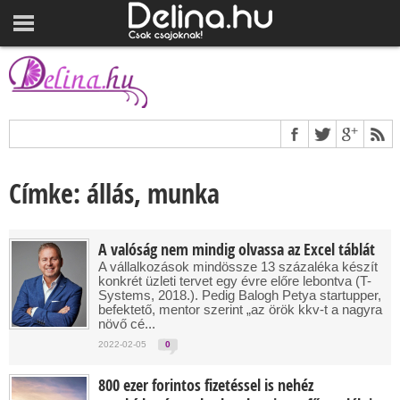
Címke: állás, munka
A valóság nem mindig olvassa az Excel táblát
A vállalkozások mindössze 13 százaléka készít
konkrét üzleti tervet egy évre előre lebontva (T-
Systems, 2018.). Pedig Balogh Petya startupper,
befektető, mentor szerint „az örök kkv-t a nagyra
növő cé...
2022-02-05
0
800 ezer forintos fizetéssel is nehéz