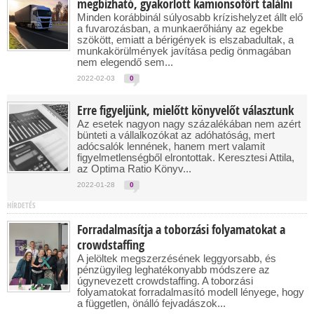
megbízható, gyakorlott kamionsofőrt találni
Minden korábbinál súlyosabb krízishelyzet állt elő
a fuvarozásban, a munkaerőhiány az egekbe
szökött, emiatt a bérigények is elszabadultak, a
munkakörülmények javítása pedig önmagában
nem elegendő sem...
2022-02-03
0
Erre figyeljünk, mielőtt könyvelőt választunk
Az esetek nagyon nagy százalékában nem azért
bünteti a vállalkozókat az adóhatóság, mert
adócsalók lennének, hanem mert valamit
figyelmetlenségből elrontottak. Keresztesi Attila,
az Optima Ratio Könyv...
2022-01-28
0
HÍRDETÉS
Forradalmasítja a toborzási folyamatokat a
crowdstaffing
A jelöltek megszerzésének leggyorsabb, és
pénzügyileg leghatékonyabb módszere az
úgynevezett crowdstaffing. A toborzási
folyamatokat forradalmasító modell lényege, hogy
a független, önálló fejvadászok...