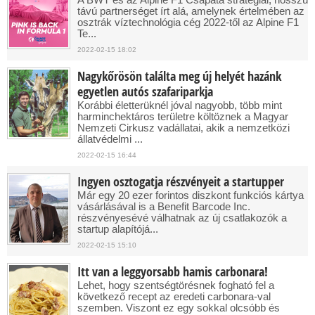
távú partnerséget írt alá, amelynek értelmében az
osztrák víztechnológia cég 2022-től az Alpine F1
Te...
2022-02-15 18:02
Nagykőrösön találta meg új helyét hazánk
egyetlen autós szafariparkja
Korábbi életterüknél jóval nagyobb, több mint
harminchektáros területre költöznek a Magyar
Nemzeti Cirkusz vadállatai, akik a nemzetközi
állatvédelmi ...
2022-02-15 16:44
Ingyen osztogatja részvényeit a startupper
Már egy 20 ezer forintos diszkont funkciós kártya
vásárlásával is a Benefit Barcode Inc.
részvényesévé válhatnak az új csatlakozók a
startup alapítójá...
2022-02-15 15:10
Itt van a leggyorsabb hamis carbonara!
Lehet, hogy szentségtörésnek fogható fel a
következő recept az eredeti carbonara-val
szemben. Viszont ez egy sokkal olcsóbb és