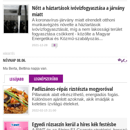
Nőtt a háztartások ivóvízfogyasztása a járvány
miatt
A koronavírus-járvány miatt elrendelt otthoni
munkavégzés növelte a háztartások
ivóvízfogyasztását, míg a nem lakossági terület
fogyasztása csökkent - közölte a Magyar
Energetikai és Közmű-szabályozás...
2021-12-28
0
HÍRDETÉS
NÉVNAP 08.06.
Ma Berta, Bettina napja van.
LEGNÉPSZERŰBB
LEGÚJABB
Padlizsános-répás rizstészta mogyoróval
Pillanatok alatt elkészíthető, energiadús fogás.
Különösen ajánlott azoknak, akik imádják a
keleties ízvilágú ételeket.
2022-02-15 21:00
Egyedi rózsaszín kerül a híres kék festésbe
A BWT és az Alpine F1 Csapata stratégiai, hosszú