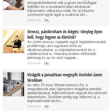
elengedhetetlenné vált a gyors technológiai
fejlődés és a munkaerő-piaci elvárások
folyamatos változása miatt. Az új képzési
szerkezet egyik ágát a szakmai okt...
2022-01-06
0
Stressz, pánikroham és kiégés: tényleg ilyen
kell, hogy legyen az életünk?
Az üzleti stressz napjaink egyik legalattomosabb
problémája, ami egyaránt érinti az
alkalmazottakat, a cégtulajdonosoket és a
vállalkozókat is. Hatványozottan előforduló
jelenség ez az év első napjaib...
2022-01-06
0
Virágzik a januárban megnyílt öntödei üzem
Sirokban
Az idén 70 éves Metalconstruct Zrt. a
megváltozott piaci igényekre reagálva jelentős
átalakításokat, fejlesztéseket végzett kecskeméti
telephelyén, Sirokban pedig egy teljesen új, a
legmodernebb techn...
2022-01-05
0