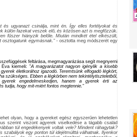
t és ugyanazt csinálja, mint én. Így elles fortélyokat és
ek külön fazekat veszek elő, és közösen azt is megfőzzük.
n fűszer hiányzik belőle. Miután mindkét étel elkészült,
t osztogatunk egymásnak."
- osztotta meg módszerét egy
 összefüggések feltárása, megmagyarázása segít megnyerni
Éva kiemeli: "
A magyarázatot nagyon igénylik a kisebb
 gyerek életkorához igazodó. Teremtsünk elfogadó légkört,
 ha szükséges. Ebben a légkörben nem tekintélytiszteletből,
 gyerek engedelmeskedjen, hanem a gyerek érti az
s tudja, hogy mit-miért fontos megtennie."
 lehet olyan, hogy a gyereket egész egyszerűen lehetetlen
us szerint viszont agyerek viselkedése a tágabb család
ábban túl engedékenyek voltak vele? Mindent ráhagytak?
s szabályok egy ponton túl idejétmúlttá válhatnak. Ilyenkor