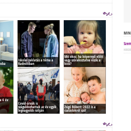
MIN
Szem
HIRD
Mit okoz, ha képernyő előtt
Iskolai zaklatás a téma a
vagy szórakoztatva eszik a
zoba
Radnótiban
kicsi?
a 6 év
Covid-árvák is
száguldozhattak az év egyik
Zsigó Róbert: 2022 is a
legnagyobb raliján
családokról szól