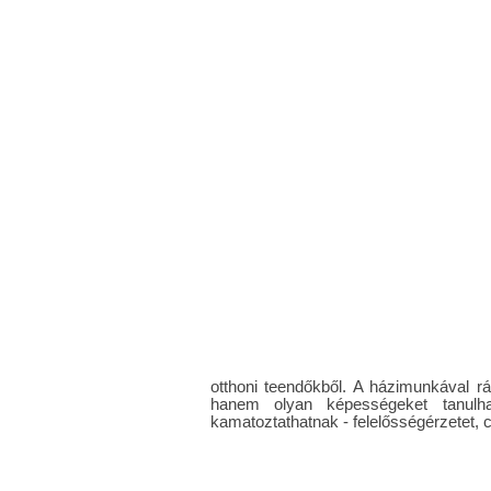
otthoni teendőkből. A házimunkával r
hanem olyan képességeket tanulha
kamatoztathatnak - felelősségérzetet, 