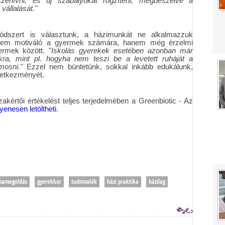
zehívni, és új szabályokat rögzíteni, megbeszélve a
vállalását."
ódszert is választunk, a házimunkát ne alkalmazzuk
 nem motiváló a gyermek számára, hanem még érzelmi
rmek között. "
Iskolás gyerekek esetében azonban már
ra, mint pl. hogyha nem teszi be a levetett ruháját a
mosni."
Ezzel nem büntetünk, sokkal inkább edukálunk,
vetkezményét.
akértői értékelést teljes terjedelmében a Greenbiotic - Az
yenesen letöltheti
.
mamegoldás
gyerekkor
tudnivalók
házi praktika
házilag