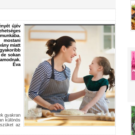
ényét újév
lehetséges
munkába.
 mostani
vány miatt
gyakoribb
 de sokan
lyamodnak.
ga Éva
ek gyakran
van különös
észüket az