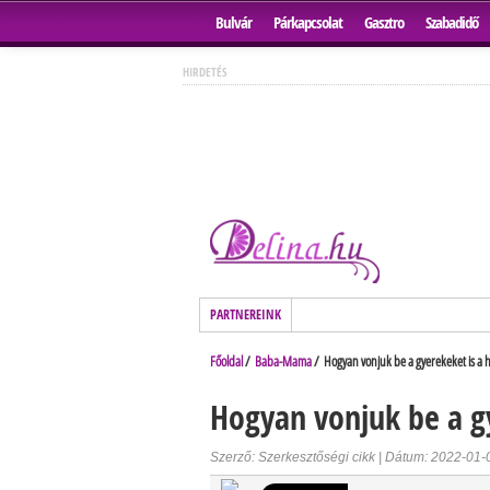
Bulvár
Párkapcsolat
Gasztro
Szabadidő
HIRDETÉS
PARTNEREINK
Főoldal
/
Baba-Mama
/ Hogyan vonjuk be a gyerekeket is a
Hogyan vonjuk be a g
Szerző: Szerkesztőségi cikk | Dátum: 2022-01-