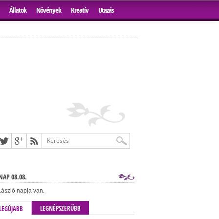
Állatok
Növények
Kreatív
Utazás
AP 08.08.
ászló napja van.
LEGNÉPSZERŰBB
LEGÚJABB