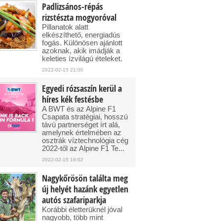
Padlizsános-répás
rizstészta mogyoróval
Pillanatok alatt
elkészíthető, energiadús
fogás. Különösen ajánlott
azoknak, akik imádják a
keleties ízvilágú ételeket.
2022-02-15 21:00
Egyedi rózsaszín kerül a
híres kék festésbe
A BWT és az Alpine F1
Csapata stratégiai, hosszú
távú partnerséget írt alá,
amelynek értelmében az
osztrák víztechnológia cég
2022-től az Alpine F1 Te...
2022-02-15 18:02
Nagykőrösön találta meg
új helyét hazánk egyetlen
autós szafariparkja
Korábbi életterüknél jóval
nagyobb, több mint