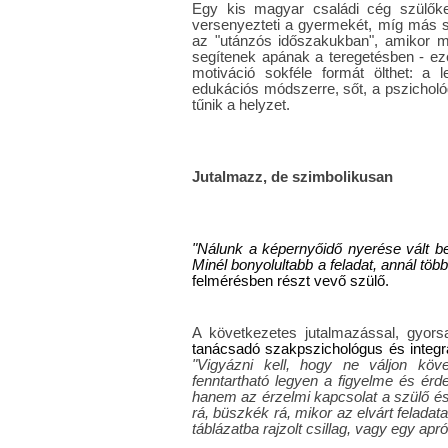
Egy kis magyar családi cég szülőke
versenyezteti a gyermekét, míg más sz
az "utánzós időszakukban", amikor mé
segítenek apának a teregetésben - ezér
motiváció sokféle formát ölthet: a l
edukációs módszerre, sőt, a pszichológ
tűnik a helyzet.
Jutalmazz, de szimbolikusan
"Nálunk a képernyőidő nyerése vált b
Minél bonyolultabb a feladat, annál több
felmérésben részt vevő szülő.
A következetes jutalmazással, gyorsa
tanácsadó szakpszichológus és integ
"Vigyázni kell, hogy ne váljon köv
fenntartható legyen a figyelme és érd
hanem az érzelmi kapcsolat a szülő és 
rá, büszkék rá, mikor az elvárt feladata
táblázatba rajzolt csillag, vagy egy apró