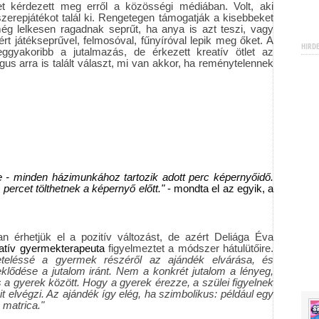
t kérdezett meg erről a közösségi médiában. Volt, aki
erepjátékot talál ki. Rengetegen támogatják a kisebbeket
g lelkesen ragadnak seprűt, ha anya is azt teszi, vagy
t játékseprűvel, felmosóval, fűnyíróval lepik meg őket. A
HIRD
eggyakoribb a jutalmazás, de érkezett kreatív ötlet az
us arra is talált választ, mi van akkor, ha reménytelennek
e - minden házimunkához tartozik adott perc képernyőidő.
 percet tölthetnek a képernyő előtt."
- mondta el az egyik, a
n érhetjük el a pozitív változást, de azért Deliága Éva
ratív gyermekterapeuta
figyelmeztet a módszer hátulütőire.
eteléssé a gyermek részéről az ajándék elvárása, és
eklődése a jutalom iránt. Nem a konkrét jutalom a lényeg,
a gyerek között. Hogy a gyerek érezze, a szülei figyelnek
it elvégzi. Az ajándék így elég, ha szimbolikus: például egy
 matrica."