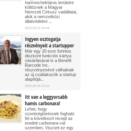
harminchektáros területre
költöznek a Magyar
Nemzeti Cirkusz vadállatai,
akik a nemzetközi
állatvédelmi ...
2022-02-15 16:44
Ingyen osztogatja
részvényeit a startupper
Már egy 20 ezer forintos
diszkont funkciós kártya
vásárlásával is a Benefit
Barcode Inc.
részvényesévé válhatnak
az új csatlakozók a startup
alapítójá...
2022-02-15 15:10
Itt van a leggyorsabb
hamis carbonara!
Lehet, hogy
szentségtörésnek fogható
fel a következő recept az
eredeti carbonara-val
szemben. Viszont ez egy