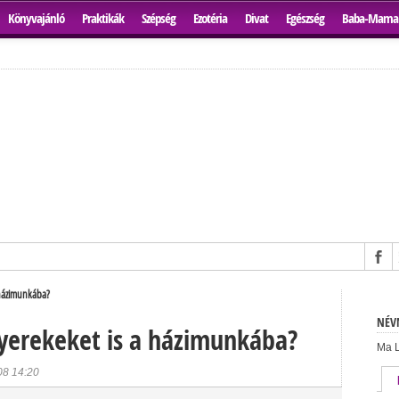
Könyvajánló
Praktikák
Szépség
Ezotéria
Divat
Egészség
Baba-Mama
 házimunkába?
NÉVN
yerekeket is a házimunkába?
Ma L
08 14:20