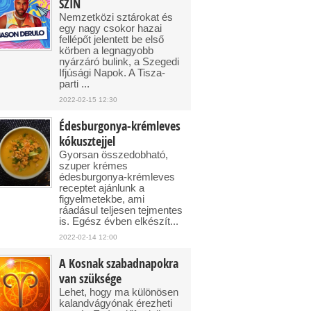
SZIN
Nemzetközi sztárokat és
egy nagy csokor hazai
fellépőt jelentett be első
körben a legnagyobb
nyárzáró bulink, a Szegedi
Ifjúsági Napok. A Tisza-
parti ...
2022-02-15 12:30
Édesburgonya-krémleves
kókusztejjel
Gyorsan összedobható,
szuper krémes
édesburgonya-krémleves
receptet ajánlunk a
figyelmetekbe, ami
ráadásul teljesen tejmentes
is. Egész évben elkészít...
2022-02-14 12:00
A Kosnak szabadnapokra
van szüksége
Lehet, hogy ma különösen
kalandvágyónak érezheti