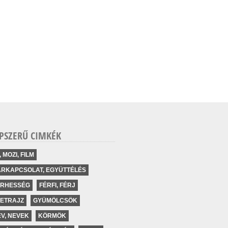
PSZERŰ CIMKÉK
, MOZI, FILM
ÁRKAPCSOLAT, EGYÜTTÉLÉS
ERHESSÉG
FÉRFI, FÉRJ
LETRAJZ
GYÜMÖLCSÖK
V, NEVEK
KÖRMÖK