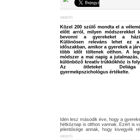
HIRDETÉS
Közel 200 szülő mondta el a vélem
előtt arról, milyen módszerekkel 
bevonni a gyerekeket a házi
Különösen releváns lehet ez a
időszakban, amikor a gyerekek a jár
több időt töltenek otthon. A leg
módszer a mai napig a jutalmazás,
különböző kreatív trükkökhöz is fo
Az ötleteket Deliá
gyermekpszichológus értékelte.
Idén lesz második éve, hogy a gyerek
hétköznap is otthon vannak. Ezért is 
jelentősége annak, hogy kivegyék r
HIRDETÉS