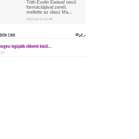
Tóth Evelin Ewiwa! nevű
formációjával zenél,
mellette az olasz Ma...
2022-02-13 21:48
DEN CIKK
ezgess legújabb cikkeink közül...
ETÉS