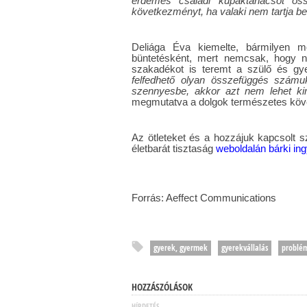
érdemes családi kupaktanácsot öss
következményt, ha valaki nem tartja be 
Deliága Éva kiemelte, bármilyen m
büntetésként, mert nemcsak, hogy
szakadékot is teremt a szülő és gye
felfedhető olyan összefüggés számuk
szennyesbe, akkor azt nem lehet ki
megmutatva a dolgok természetes kö
Az ötleteket és a hozzájuk kapcsolt sz
életbarát tisztaság
weboldalán bárki ing
Forrás: Aeffect Communications
gyerek, gyermek
gyerekvállalás
problé
HOZZÁSZÓLÁSOK
HÍRDETÉS