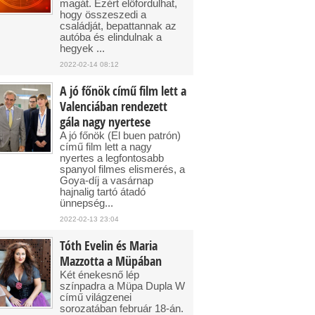
magát. Ezért előfordulhat,
hogy összeszedi a
családját, bepattannak az
autóba és elindulnak a
hegyek ...
2022-02-14 08:12
A jó főnök című film lett a
Valenciában rendezett
gála nagy nyertese
A jó főnök (El buen patrón)
című film lett a nagy
nyertes a legfontosabb
spanyol filmes elismerés, a
Goya-díj a vasárnap
hajnalig tartó átadó
ünnepség...
2022-02-13 23:04
Tóth Evelin és Maria
Mazzotta a Müpában
Két énekesnő lép
színpadra a Müpa Dupla W
című világzenei
sorozatában február 18-án.