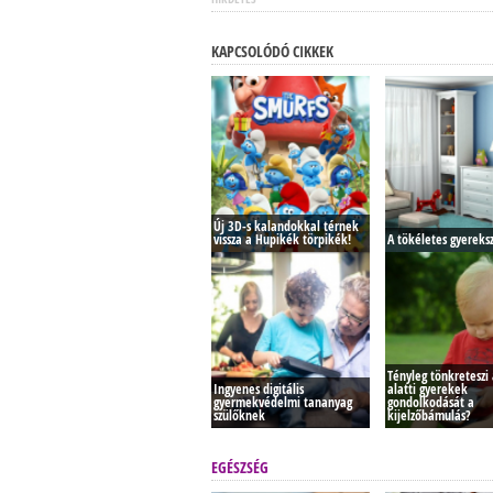
KAPCSOLÓDÓ CIKKEK
Új 3D-s kalandokkal térnek
vissza a Hupikék törpikék!
A tökéletes gyereks
Tényleg tönkreteszi 
Ingyenes digitális
alatti gyerekek
gyermekvédelmi tananyag
gondolkodását a
szülőknek
kijelzőbámulás?
EGÉSZSÉG