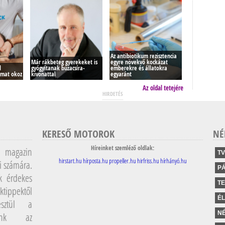
Az antibiotikum rezisztencia
Már rákbeteg gyerekeket is
egyre növekvő kockázat
d
gyógyítanak búzacsíra-
emberekre és állatokra
lmat okoz
kivonattal
egyaránt
Az oldal tetejére
HIRDETÉS
KERESŐ MOTOROK
NÉ
Híreinket szemléző oldlak:
magazin
TV
hirstart.hu
hírposta.hu
propeller.hu
hirfriss.hu
hírhányó.hu
i számára.
P
k érdekes
T
ktippektől
É
sztül a
NÉ
lunk az