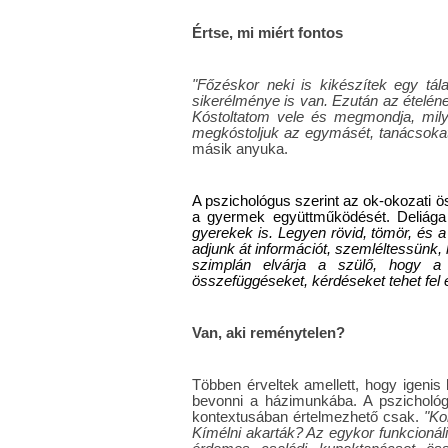
Értse, mi miért fontos
"Főzéskor neki is kikészítek egy tála
sikerélménye is van. Ezután az ételén
Kóstoltatom vele és megmondja, milye
megkóstoljuk az egymásét, tanácsoka
másik anyuka.
A pszichológus szerint az ok-okozati
a gyermek együttműködését. Deliága 
gyerekek is. Legyen rövid, tömör, és a
adjunk át információt, szemléltessünk,
szimplán elvárja a szülő, hogy a
összefüggéseket, kérdéseket tehet fel é
Van, aki reménytelen?
Többen érveltek amellett, hogy igenis
bevonni a házimunkába. A pszichológ
kontextusában értelmezhető csak.
"Kor
Kímélni akarták? Az egykor funkcionáli