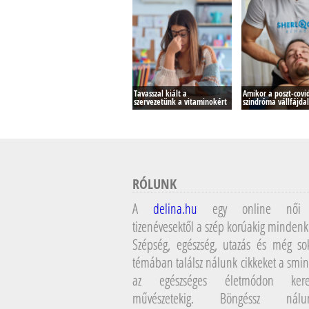
Tavasszal kiált a
Amikor a poszt-covi
szervezetünk a vitaminokért
szindróma vállfájda
RÓLUNK
A
delina.hu
egy online női 
tizenévesektől a szép korúakig mindenk
Szépség, egészség, utazás és még so
témában találsz nálunk cikkeket a smin
az egészséges életmódon kere
művészetekig. Böngéssz ná