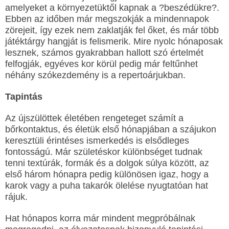
amelyeket a környezetüktől kapnak a ?beszédükre?.
Ebben az időben már megszokják a mindennapok
zörejeit, így ezek nem zaklatják fel őket, és már több
játéktárgy hangját is felismerik. Mire nyolc hónaposak
lesznek, számos gyakrabban hallott szó értelmét
felfogják, egyéves kor körül pedig már feltűnhet
néhány szókezdemény is a repertoárjukban.
Tapintás
Az újszülöttek életében rengeteget számít a
bőrkontaktus, és életük első hónapjában a szájukon
keresztüli érintéses ismerkedés is elsődleges
fontosságú. Már születéskor különbséget tudnak
tenni textúrák, formák és a dolgok súlya között, az
első három hónapra pedig különösen igaz, hogy a
karok vagy a puha takarók ölelése nyugtatóan hat
rájuk.
Hat hónapos korra már mindent megpróbálnak