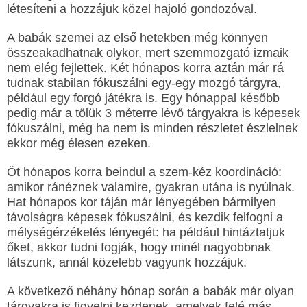
létesíteni a hozzájuk közel hajoló gondozóval.
A babák szemei az első hetekben még könnyen
összeakadhatnak olykor, mert szemmozgató izmaik
nem elég fejlettek. Két hónapos korra aztán már rá
tudnak stabilan fókuszálni egy-egy mozgó tárgyra,
például egy forgó játékra is. Egy hónappal később
pedig már a tőlük 3 méterre lévő tárgyakra is képesek
fókuszálni, még ha nem is minden részletet észlelnek
ekkor még élesen ezeken.
Öt hónapos korra beindul a szem-kéz koordináció:
amikor ránéznek valamire, gyakran utána is nyúlnak.
Hat hónapos kor táján már lényegében bármilyen
távolságra képesek fókuszálni, és kezdik felfogni a
mélységérzékelés lényegét: ha például hintáztatjuk
őket, akkor tudni fogják, hogy minél nagyobbnak
látszunk, annál közelebb vagyunk hozzájuk.
A következő néhány hónap során a babák már olyan
tárgyakra is figyelni kezdenek, amelyek felé más