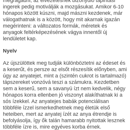
megragadni, az élvezetesnek bizonyuló tapintási
ingerek pedig motiválják a mozgásukat. Amikor 6-10
hónapos között kúszni, majd mászni kezdenek, már
válogathatnak is a között, hogy mit akarnak igazán
megérinteni: a változatos formák, méretek és
anyagok feltérképezésének vágya innentől új
lendületet kap.
Nyelv
Az újszülöttek meg tudják különböztetni az édeset és
a keserűt, és persze az elsőt részesítik előnyben, ami
úgy az anyatejet, mint a (szintén cukrot is tartalmazó)
tápszereket vonzóvá teszi a számukra. Kezdetben
sem a keserű, sem a savanyú ízt nem kedvelik, négy
hónapos korra ellenben jó viszonyt alakíthatnak ki a
sós ízekkel. Az anyatejes babák potenciálisan
többféle ízzel ismerkedhetnek meg életük első
heteiben, mert az anyatej ízét az anya étrendje is
befolyásolja, így ők talán hamarabb nyitottak lesznek
többféle ízre is, mire egyéves korba érnek.