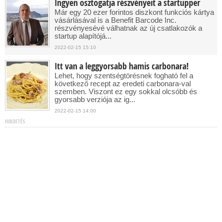
Ingyen osztogatja részvényeit a startupper
Már egy 20 ezer forintos diszkont funkciós kártya
vásárlásával is a Benefit Barcode Inc.
részvényesévé válhatnak az új csatlakozók a
startup alapítójá...
2022-02-15 15:10
Itt van a leggyorsabb hamis carbonara!
Lehet, hogy szentségtörésnek fogható fel a
következő recept az eredeti carbonara-val
szemben. Viszont ez egy sokkal olcsóbb és
gyorsabb verziója az ig...
2022-02-15 14:00
HIRDETÉS