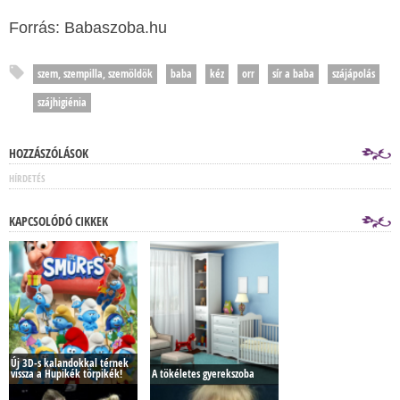
Forrás: Babaszoba.hu
szem, szempilla, szemöldök
baba
kéz
orr
sír a baba
szájápolás
szájhigiénia
HOZZÁSZÓLÁSOK
HÍRDETÉS
KAPCSOLÓDÓ CIKKEK
Új 3D-s kalandokkal térnek
vissza a Hupikék törpikék!
A tökéletes gyerekszoba