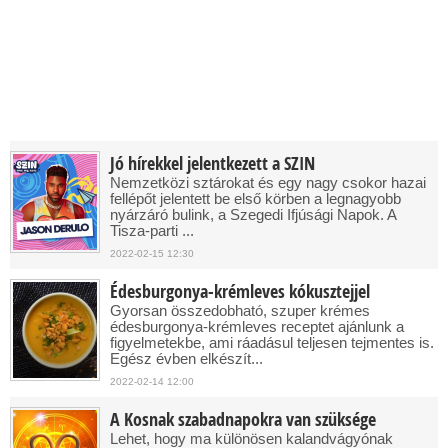
Jó hírekkel jelentkezett a SZIN
Nemzetközi sztárokat és egy nagy csokor hazai
fellépőt jelentett be első körben a legnagyobb
nyárzáró bulink, a Szegedi Ifjúsági Napok. A
Tisza-parti ...
2022-02-15 12:30
Édesburgonya-krémleves kókusztejjel
Gyorsan összedobható, szuper krémes
édesburgonya-krémleves receptet ajánlunk a
figyelmetekbe, ami ráadásul teljesen tejmentes is.
Egész évben elkészít...
2022-02-14 12:00
A Kosnak szabadnapokra van szüksége
Lehet, hogy ma különösen kalandvágyónak