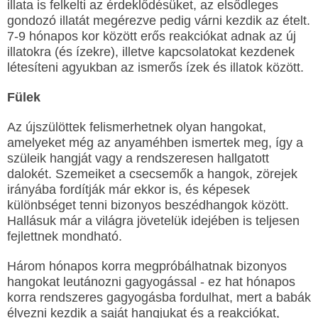
illata is felkelti az érdeklődésüket, az elsődleges
gondozó illatát megérezve pedig várni kezdik az ételt.
7-9 hónapos kor között erős reakciókat adnak az új
illatokra (és ízekre), illetve kapcsolatokat kezdenek
létesíteni agyukban az ismerős ízek és illatok között.
Fülek
Az újszülöttek felismerhetnek olyan hangokat,
amelyeket még az anyaméhben ismertek meg, így a
szüleik hangját vagy a rendszeresen hallgatott
dalokét. Szemeiket a csecsemők a hangok, zörejek
irányába fordítják már ekkor is, és képesek
különbséget tenni bizonyos beszédhangok között.
Hallásuk már a világra jövetelük idejében is teljesen
fejlettnek mondható.
Három hónapos korra megpróbálhatnak bizonyos
hangokat leutánozni gagyogással - ez hat hónapos
korra rendszeres gagyogásba fordulhat, mert a babák
élvezni kezdik a saját hangjukat és a reakciókat,