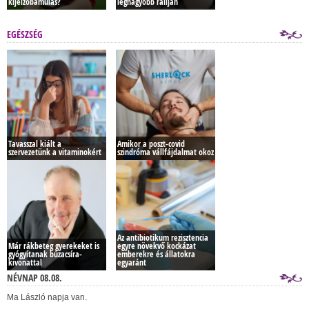
kijelzőbámulás?
legnagyobb raliján
EGÉSZSÉG
Tavasszal kiált a
Amikor a poszt-covid
szervezetünk a vitaminokért
szindróma vállfájdalmat okoz
Az antibiotikum rezisztencia
Már rákbeteg gyerekeket is
egyre növekvő kockázat
gyógyítanak búzacsíra-
emberekre és állatokra
kivonattal
egyaránt
NÉVNAP 08.08.
Ma László napja van.