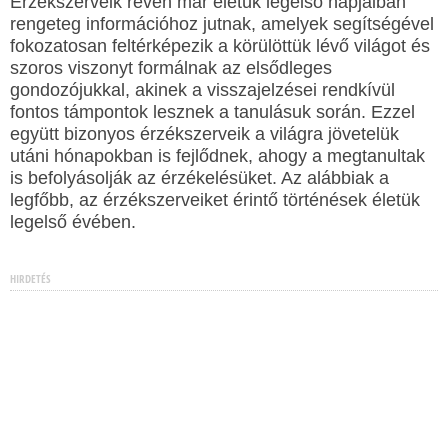
Érzékszerveik révén már életük legelső napjaiban
rengeteg információhoz jutnak, amelyek segítségével
fokozatosan feltérképezik a körülöttük lévő világot és
szoros viszonyt formálnak az elsődleges
gondozójukkal, akinek a visszajelzései rendkívül
fontos támpontok lesznek a tanulásuk során. Ezzel
együtt bizonyos érzékszerveik a világra jövetelük
utáni hónapokban is fejlődnek, ahogy a megtanultak
is befolyásolják az érzékelésüket. Az alábbiak a
legfőbb, az érzékszerveiket érintő történések életük
legelső évében.
HIRDETÉS