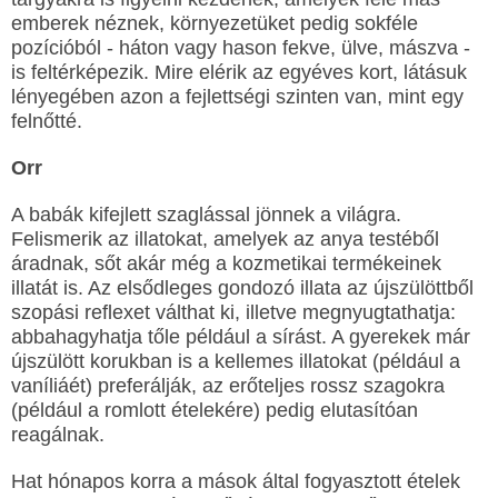
emberek néznek, környezetüket pedig sokféle
pozícióból - háton vagy hason fekve, ülve, mászva -
is feltérképezik. Mire elérik az egyéves kort, látásuk
lényegében azon a fejlettségi szinten van, mint egy
felnőtté.
Orr
A babák kifejlett szaglással jönnek a világra.
Felismerik az illatokat, amelyek az anya testéből
áradnak, sőt akár még a kozmetikai termékeinek
illatát is. Az elsődleges gondozó illata az újszülöttből
szopási reflexet válthat ki, illetve megnyugtathatja:
abbahagyhatja tőle például a sírást. A gyerekek már
újszülött korukban is a kellemes illatokat (például a
vaníliáét) preferálják, az erőteljes rossz szagokra
(például a romlott ételekére) pedig elutasítóan
reagálnak.
Hat hónapos korra a mások által fogyasztott ételek