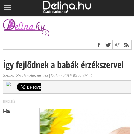
Így fejlődnek a babák érzékszervei
Szerző: Szerkesztőségi cikk | Dátum: 2019-05-25 07:51
HIRDETÉS
Ha