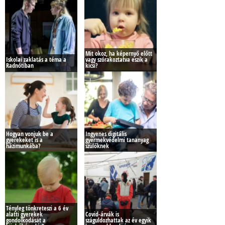
Mit okoz, ha képernyő előtt
Iskolai zaklatás a téma a
vagy szórakoztatva eszik a
Radnótiban
kicsi?
Hogyan vonjuk be a
Ingyenes digitális
gyerekeket is a
gyermekvédelmi tananyag
házimunkába?
szülőknek
Tényleg tönkreteszi a 6 év
alatti gyerekek
Covid-árvák is
gondolkodását a
száguldozhattak az év egyik