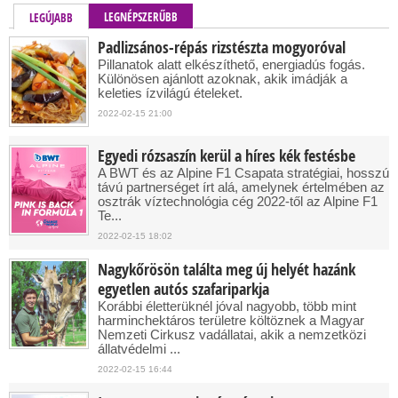
LEGNÉPSZERŰBB
LEGÚJABB
Padlizsános-répás rizstészta mogyoróval
Pillanatok alatt elkészíthető, energiadús fogás.
Különösen ajánlott azoknak, akik imádják a
keleties ízvilágú ételeket.
2022-02-15 21:00
Egyedi rózsaszín kerül a híres kék festésbe
A BWT és az Alpine F1 Csapata stratégiai, hosszú
távú partnerséget írt alá, amelynek értelmében az
osztrák víztechnológia cég 2022-től az Alpine F1
Te...
2022-02-15 18:02
Nagykőrösön találta meg új helyét hazánk
egyetlen autós szafariparkja
Korábbi életterüknél jóval nagyobb, több mint
harminchektáros területre költöznek a Magyar
Nemzeti Cirkusz vadállatai, akik a nemzetközi
állatvédelmi ...
2022-02-15 16:44