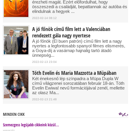
érezheti magát. Ezért előfordulhat, hogy
összeszedi a családját, bepattannak az autóba és
elindulnak a hegyek ...
2022-02-14 08:12
A jó főnök című film lett a Valenciában
rendezett gála nagy nyertese
A jó főnök (El buen patrón) című film lett a nagy
nyertes a legfontosabb spanyol filmes elismerés,
a Goya-díj a vasárnap hajnalig tartó átadó
ünnepség...
2022-02-13 23:04
Tóth Evelin és Maria Mazzotta a Müpában
Két énekesnő lép színpadra a Müpa Dupla W
című világzenei sorozatában február 18-án. Tóth
Evelin Ewiwa! nevű formációjával zenél, mellette
az olasz Ma...
2022-02-13 21:48
MINDEN CIKK
Szemezgess legújabb cikkeink közül...
HIRDETÉS