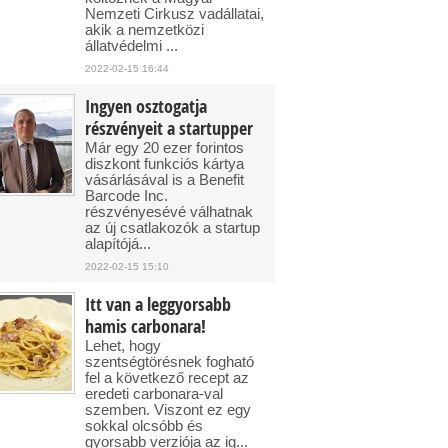
Nemzeti Cirkusz vadállatai,
akik a nemzetközi
állatvédelmi ...
2022-02-15 16:44
Ingyen osztogatja
részvényeit a startupper
Már egy 20 ezer forintos
diszkont funkciós kártya
vásárlásával is a Benefit
Barcode Inc.
részvényesévé válhatnak
az új csatlakozók a startup
alapítójá...
2022-02-15 15:10
Itt van a leggyorsabb
hamis carbonara!
Lehet, hogy
szentségtörésnek fogható
fel a következő recept az
eredeti carbonara-val
szemben. Viszont ez egy
sokkal olcsóbb és
gyorsabb verziója az ig...