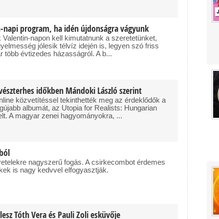
n-napi program, ha idén újdonságra vágyunk
Valentin-napon kell kimutatnunk a szeretetünket,
yelmesség jólesik télvíz idején is, legyen szó friss
r több évtizedes házasságról. A b...
 vészterhes időkben Mándoki László szerint
line közvetítéssel tekinthették meg az érdeklődők a
újabb albumát, az Utopia for Realists: Hungarian
elt. A magyar zenei hagyományokra, ...
ból
vetelekre nagyszerű fogás. A csirkecombot érdemes
kek is nagy kedvvel elfogyasztják.
esz Tóth Vera és Pauli Zoli esküvője