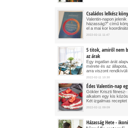
Családos lelkész kön
Valentin-napon jelenik
házasság?” című könyv
el a mai kor koordinát
2022-02-11 11:47
5 titok, amiről nem 
az árak
Egy ingatlan árát ala
mérete és az állapota,
arra viszont rendkívül
2022-02-11 10:30
Édes Valentin-nap e
Gökler Kriszti fitnesz
alkalom egy kis közös
Két izgalmas receptet 
2022-02-11 09:09
Házasság Hete - ikoni