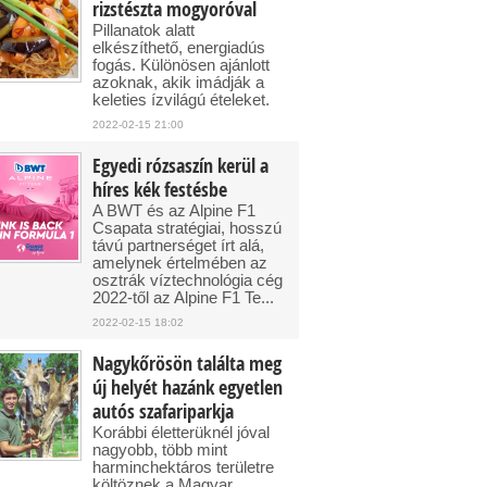
rizstészta mogyoróval
Pillanatok alatt
elkészíthető, energiadús
fogás. Különösen ajánlott
azoknak, akik imádják a
keleties ízvilágú ételeket.
2022-02-15 21:00
Egyedi rózsaszín kerül a
híres kék festésbe
A BWT és az Alpine F1
Csapata stratégiai, hosszú
távú partnerséget írt alá,
amelynek értelmében az
osztrák víztechnológia cég
2022-től az Alpine F1 Te...
2022-02-15 18:02
Nagykőrösön találta meg
új helyét hazánk egyetlen
autós szafariparkja
Korábbi életterüknél jóval
nagyobb, több mint
harminchektáros területre
költöznek a Magyar