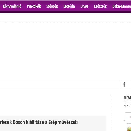
Könyvajánló
Praktikák
Szépség
Ezotéria
Divat
Egészség
Baba-Mama
NÉVN
Ma L
rkezik Bosch kiállítása a Szépművészeti