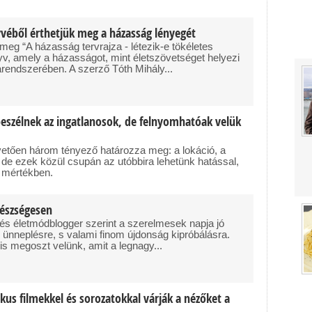
yvéből érthetjük meg a házasság lényegét
 meg “A házasság tervrajza - létezik-e tökéletes
, amely a házasságot, mint életszövetséget helyezi
arendszerében. A szerző Tóth Mihály...
beszélnek az ingatlanosok, de felnyomhatóak velük
pvetően három tényező határozza meg: a lokáció, a
 de ezek közül csupán az utóbbira lehetünk hatással,
i mértékben.
gészségesen
- és életmódblogger szerint a szerelmesek napja jó
 ünneplésre, s valami finom újdonság kipróbálásra.
is megoszt velünk, amit a legnagy...
kus filmekkel és sorozatokkal várják a nézőket a