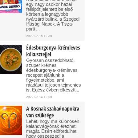
egy nagy csokor hazai
fellépőt jelentett be első
körben a legnagyobb
nyárzáró bulink, a Szegedi
Ifjúsági Napok. A Tisza-
parti ...
2022-02-15 12:30
Édesburgonya-krémleves
kókusztejjel
Gyorsan összedobható,
szuper krémes
édesburgonya-krémleves
receptet ajánlunk a
figyelmetekbe, ami
ráadásul teljesen tejmentes
is. Egész évben elkészít...
2022-02-14 12:00
A Kosnak szabadnapokra
van szüksége
Lehet, hogy ma különösen
kalandvágyónak érezheti
magát. Ezért előfordulhat,
hogy összeszedi a