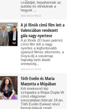
családját, bepattannak az
autóba és elindulnak a
hegyek ...
2022-02-14 08:12
A jó főnök című film lett a
Valenciában rendezett
gála nagy nyertese
A jó főnök (El buen patrón)
című film lett a nagy
nyertes a legfontosabb
spanyol filmes elismerés, a
Goya-díj a vasárnap
hajnalig tartó átadó
ünnepség...
2022-02-13 23:04
Tóth Evelin és Maria
Mazzotta a Müpában
Két énekesnő lép
színpadra a Müpa Dupla W
című világzenei
sorozatában február 18-án.
Tóth Evelin Ewiwa! nevű
formációjával zenél,