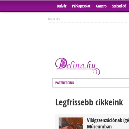
Bulvár
Párkapcsolat
Gasztro
Szabadidő
HIRDETÉS
PARTNEREINK
Legfrissebb cikkeink
Világszenzációnak ígé
Múzeumban