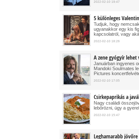
2022-02-10 19:47
5 különleges Valenti
Tudjuk, hogy nemcsak 
ugyanakkor egy kis fig
kapcsolatról, vagy aká
2022-02-10 18:26
A zene gyógyír lehet
Januárban ingyenes on
Mandoki Soulmates leg
Pictures koncertfelvét
2022-02-10 17:05
Csirkepaprikás a javá
Nagy családi összejö
lebőrözni, úgy a gyere
2022-02-10 15:47
Leghamarabb jövőre l