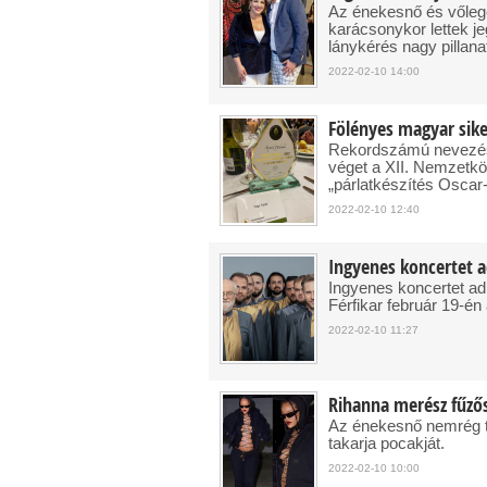
Az énekesnő és vőlegé
karácsonykor lettek j
lánykérés nagy pillanat
2022-02-10 14:00
Fölényes magyar sike
Rekordszámú nevezéss
véget a XII. Nemzetkö
„párlatkészítés Oscar
2022-02-10 12:40
Ingyenes koncertet a
Ingyenes koncertet ad
Férfikar február 19-é
2022-02-10 11:27
Rihanna merész fűző
Az énekesnő nemrég tu
takarja pocakját.
2022-02-10 10:00