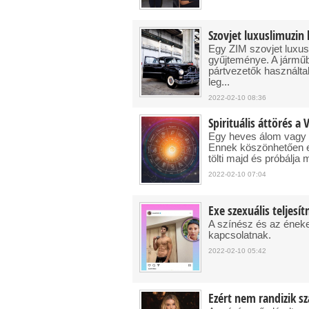
Szovjet luxuslimuzi
Egy ZIM szovjet luxu
gyűjteménye. A járműb
pártvezetők használta
leg...
2022-02-10 08:36
Spirituális áttörés a 
Egy heves álom vagy l
Ennek köszönhetően el
tölti majd és próbálja 
2022-02-10 07:04
Exe szexuális teljesí
A színész és az énekes
kapcsolatnak.
2022-02-10 05:42
Ezért nem randizik 