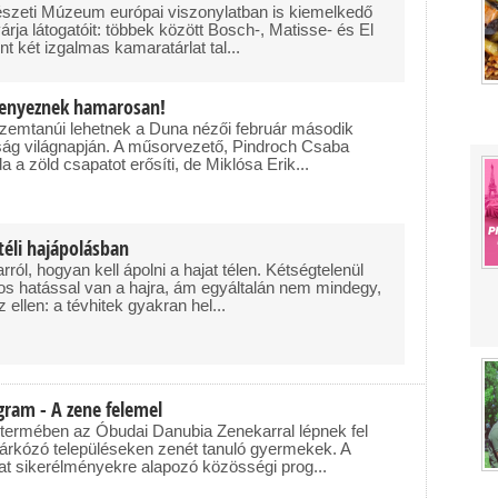
zeti Múzeum európai viszonylatban is kiemelkedő
árja látogatóit: többek között Bosch-, Matisse- és El
nt két izgalmas kamaratárlat tal...
senyeznek hamarosan!
szemtanúi lehetnek a Duna nézői február második
ság világnapján. A műsorvezető, Pindroch Csaba
 a zöld csapatot erősíti, de Miklósa Erik...
téli hajápolásban
ról, hogyan kell ápolni a hajat télen. Kétségtelenül
ros hatással van a hajra, ám egyáltalán nem mindegy,
llen: a tévhitek gyakran hel...
gram - A zene felemel
ermében az Óbudai Danubia Zenekarral lépnek fel
zárkózó településeken zenét tanuló gyermekek. A
lat sikerélményekre alapozó közösségi prog...