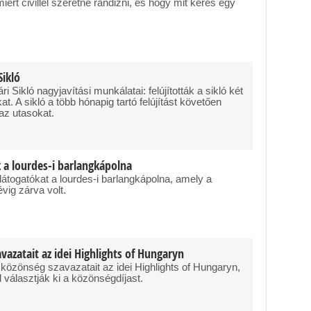
iért civillel szeretne randizni, és hogy mit keres egy
Sikló
 Sikló nagyjavítási munkálatai: felújították a sikló két
at. A sikló a több hónapig tartó felújítást követően
 az utasokat.
k a lourdes-i barlangkápolna
látogatókat a lourdes-i barlangkápolna, amely a
évig zárva volt.
vazatait az idei Highlights of Hungaryn
 közönség szavazatait az idei Highlights of Hungaryn,
l választják ki a közönségdíjast.