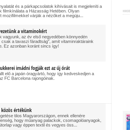
alatát és a párkapcsolatok kihívásait is megjeleníti a
k filmkínálata a Házasság Hetében. Olyan
HIRD
t mozifilmekkel várják a nézőket a megúju...
rvezetünk a vitaminokért
tak vagyunk, az év első negyedében könnyedén
z csak a tavaszi fáradtság”, amit vitaminraktáraink
e. Ez azonban koránt sincs így!
ukkerei imádni fogják ezt az új órát
llt elő a japán óragyártó, hogy így kedveskedjen a
 az FC Barcelona rajongóinak.
ő közös értékünk
 égetése tilos Magyarországon, ennek ellenére
 jelenség, hogy műanyag palackok, csomagolóanyagok,
torlap vagy éppen textil és vegyes öss...