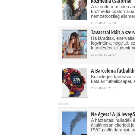
közmédia csatornái
A szerelem minden árny
közmédia csatornáina
nemzetközileg elismer
2022-02-11 07:58
Tavasszal kiált a sze
Ha fáradtak, enervál
legyintünk, hogy „ó, e
kiürülésének tudunk b
2022-02-10 22:17
A Barcelona futballdr
Különleges karórával á
katalán futballcsapat,
2022-02-10 21:00
HÍRDETÉS
Ne égess! A jó leveg
A háztartási hulladék
általánosan elterjedt
PVC-padló darabjai, bú