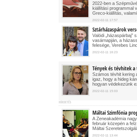
2022-ben a Szépművés
kiállítási programmal v
Greco-kiállítás, valami
2022-02-11 17:57
Sztárházaspárok ver
Valódi „házaspárbaj” 
vasárnapján, a házas
felesége, Verebes Linda
2022-02-11 16:23
Tények és tévhitek a 
Számos tévhit kering ar
igaz, hogy a hideg ká
hogyan védekezünk ez e
2022-02-11 15:03
HÍRDETÉS
Máltai Szimfónia pro
A Zeneakadémia nagyt
február közepén a fel
Máltai Szeretetszolgá
2022-02-11 13:44