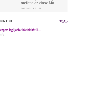
mellette az olasz Ma...
2022-02-13 21:48
DEN CIKK
ezgess legújabb cikkeink közül...
ETÉS