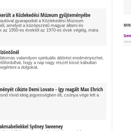
n került a Közlekedési Múzeum gyűjteményébe
sautóval gyarapodott a Közlekedési Múzeum
MIN
ől, amelyet a középszintű magyar állami és
k az 1950-es évektől az 1970-es évek végéig, mára
Szem
HIRD
Vízöntőnél
átomás valamilyen spirituális áttörést eredményezhet.
őfordulhat, hogy a nap nagy részét kissé kábultan
megérteni a dolgokat.
tményét cikizte Demi Lovato - így reagált Max Ehrich
nő rövid ideig jegyességben élt, csúnya vége lett a
szakmabeliekkel Sydney Sweeney