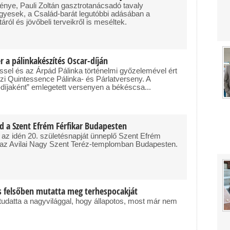
nye, Pauli Zoltán gasztrotanácsadó tavaly
egyesek, a Család-barát legutóbbi adásában a
áról és jövőbeli terveikről is meséltek.
r a pálinkakészítés Oscar-díján
el és az Árpád Pálinka történelmi győzelemével ért
zi Quintessence Pálinka- és Párlatverseny. A
-díjaként” emlegetett versenyen a békéscsa...
d a Szent Efrém Férfikar Budapesten
 az idén 20. születésnapját ünneplő Szent Efrém
n az Avilai Nagy Szent Teréz-templomban Budapesten.
s felsőben mutatta meg terhespocakját
datta a nagyvilággal, hogy állapotos, most már nem