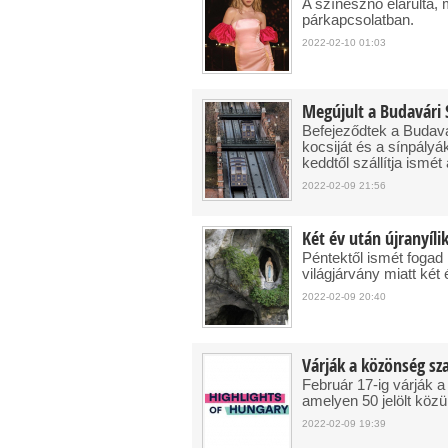
A színésznő elárulta, m
párkapcsolatban.
2022-02-10 01:03
Megújult a Budavári 
Befejeződtek a Budavári
kocsiját és a sínpályák
keddtől szállítja ismét
2022-02-09 21:56
Két év után újranyíli
Péntektől ismét fogad 
világjárvány miatt két 
2022-02-09 20:40
Várják a közönség sza
Február 17-ig várják a
amelyen 50 jelölt közü
2022-02-09 19:39