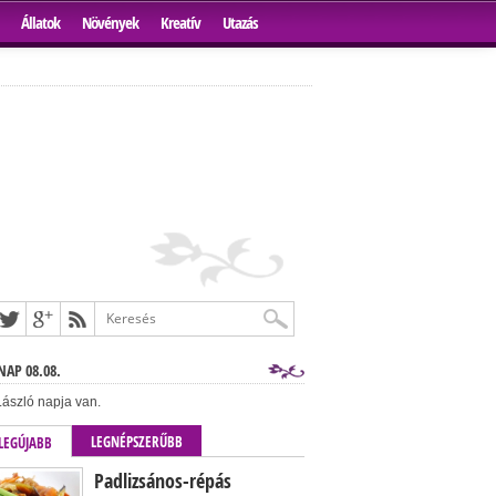
Állatok
Növények
Kreatív
Utazás
AP 08.08.
ászló napja van.
LEGNÉPSZERŰBB
LEGÚJABB
Padlizsános-répás