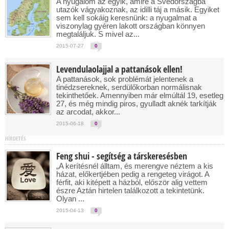
A nyugalom az egyik, amire a Svédországba
utazók vágyakoznak, az idilli táj a másik. Egyiket
sem kell sokáig keresnünk: a nyugalmat a
viszonylag gyéren lakott országban könnyen
megtaláljuk. S mivel az...
2015-07-27
0
Levendulaolajjal a pattanások ellen!
A pattanások, sok problémát jelentenek a
tinédzsereknek, serdülőkorban normálisnak
tekinthetőek. Amennyiben már elmúltál 19, esetleg
27, és még mindig piros, gyulladt aknék tarkítják
az arcodat, akkor...
2015-06-18
0
HÍRDETÉS
Feng shui - segítség a társkeresésben
„A kerítésnél álltam, és merengve néztem a kis
házat, előkertjében pedig a rengeteg virágot. A
férfit, aki kitépett a házból, először alig vettem
észre Aztán hirtelen találkozott a tekintetünk.
Olyan ...
2015-04-13
0