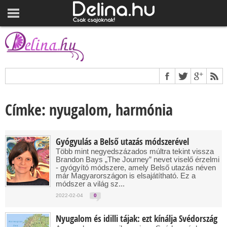
Címke: nyugalom, harmónia
Gyógyulás a Belső utazás módszerével
Több mint negyedszázados múltra tekint vissza
Brandon Bays „The Journey” nevet viselő érzelmi
- gyógyító módszere, amely Belső utazás néven
már Magyarországon is elsajátítható. Ez a
módszer a világ sz...
2022-02-04
0
Nyugalom és idilli tájak: ezt kínálja Svédország