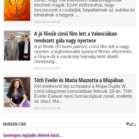
érezheti magát. Ezért előfordulhat, hogy
összeszedi a családját, bepattannak az autóba és
elindulnak a hegyek ...
2022-02-14 08:12
A jó főnök című film lett a Valenciában
rendezett gála nagy nyertese
A jó főnök (El buen patrón) című film lett a nagy
nyertes a legfontosabb spanyol filmes elismerés,
a Goya-díj a vasárnap hajnalig tartó átadó
ünnepség...
2022-02-13 23:04
Tóth Evelin és Maria Mazzotta a Müpában
Két énekesnő lép színpadra a Müpa Dupla W
című világzenei sorozatában február 18-án. Tóth
Evelin Ewiwa! nevű formációjával zenél, mellette
az olasz Ma...
2022-02-13 21:48
MINDEN CIKK
Szemezgess legújabb cikkeink közül...