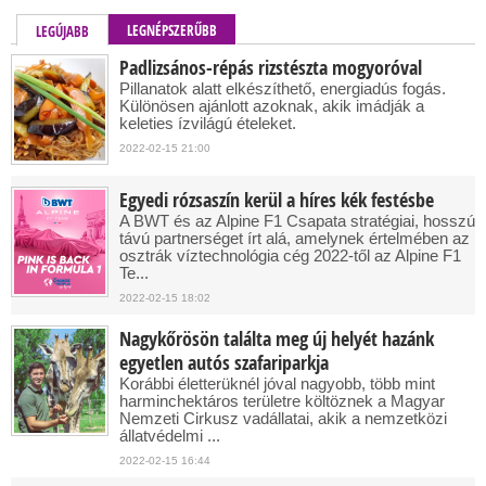
LEGNÉPSZERŰBB
LEGÚJABB
Padlizsános-répás rizstészta mogyoróval
Pillanatok alatt elkészíthető, energiadús fogás.
Különösen ajánlott azoknak, akik imádják a
keleties ízvilágú ételeket.
2022-02-15 21:00
Egyedi rózsaszín kerül a híres kék festésbe
A BWT és az Alpine F1 Csapata stratégiai, hosszú
távú partnerséget írt alá, amelynek értelmében az
osztrák víztechnológia cég 2022-től az Alpine F1
Te...
2022-02-15 18:02
Nagykőrösön találta meg új helyét hazánk
egyetlen autós szafariparkja
Korábbi életterüknél jóval nagyobb, több mint
harminchektáros területre költöznek a Magyar
Nemzeti Cirkusz vadállatai, akik a nemzetközi
állatvédelmi ...
2022-02-15 16:44