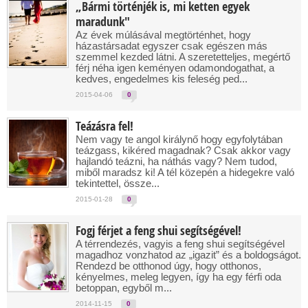
„Bármi történjék is, mi ketten egyek
maradunk"
Az évek múlásával megtörténhet, hogy
házastársadat egyszer csak egészen más
szemmel kezded látni. A szeretetteljes, megértő
férj néha igen keményen odamondogathat, a
kedves, engedelmes kis feleség ped...
2015-04-06
0
Teázásra fel!
Nem vagy te angol királynő hogy egyfolytában
teázgass, kikéred magadnak? Csak akkor vagy
hajlandó teázni, ha náthás vagy? Nem tudod,
miből maradsz ki! A tél közepén a hidegekre való
tekintettel, össze...
2015-01-28
0
Fogj férjet a feng shui segítségével!
A térrendezés, vagyis a feng shui segítségével
magadhoz vonzhatod az „igazit” és a boldogságot.
Rendezd be otthonod úgy, hogy otthonos,
kényelmes, meleg legyen, így ha egy férfi oda
betoppan, egyből m...
2014-11-15
0