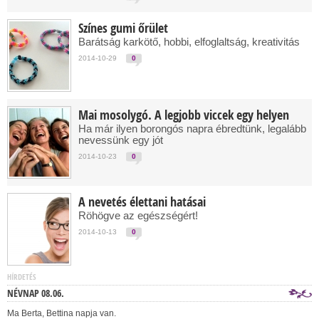
Színes gumi őrület
Barátság karkötő, hobbi, elfoglaltság, kreativitás
2014-10-29
0
Mai mosolygó. A legjobb viccek egy helyen
Ha már ilyen borongós napra ébredtünk, legalább
nevessünk egy jót
2014-10-23
0
A nevetés élettani hatásai
Röhögve az egészségért!
2014-10-13
0
HÍRDETÉS
NÉVNAP 08.06.
Ma Berta, Bettina napja van.