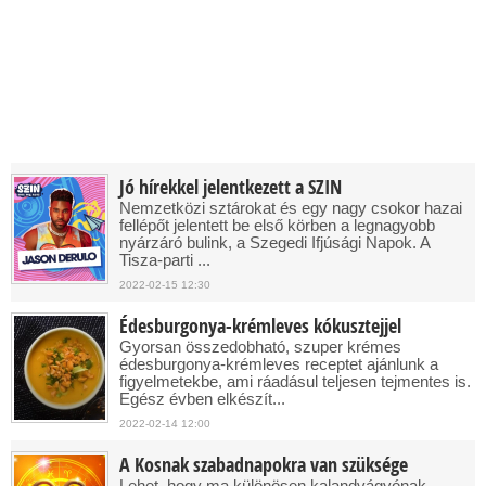
Jó hírekkel jelentkezett a SZIN
Nemzetközi sztárokat és egy nagy csokor hazai
fellépőt jelentett be első körben a legnagyobb
nyárzáró bulink, a Szegedi Ifjúsági Napok. A
Tisza-parti ...
2022-02-15 12:30
Édesburgonya-krémleves kókusztejjel
Gyorsan összedobható, szuper krémes
édesburgonya-krémleves receptet ajánlunk a
figyelmetekbe, ami ráadásul teljesen tejmentes is.
Egész évben elkészít...
2022-02-14 12:00
A Kosnak szabadnapokra van szüksége
Lehet, hogy ma különösen kalandvágyónak