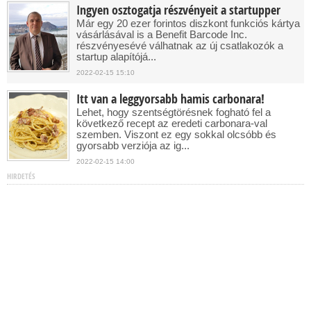
Ingyen osztogatja részvényeit a startupper
Már egy 20 ezer forintos diszkont funkciós kártya
vásárlásával is a Benefit Barcode Inc.
részvényesévé válhatnak az új csatlakozók a
startup alapítójá...
2022-02-15 15:10
Itt van a leggyorsabb hamis carbonara!
Lehet, hogy szentségtörésnek fogható fel a
következő recept az eredeti carbonara-val
szemben. Viszont ez egy sokkal olcsóbb és
gyorsabb verziója az ig...
2022-02-15 14:00
HIRDETÉS