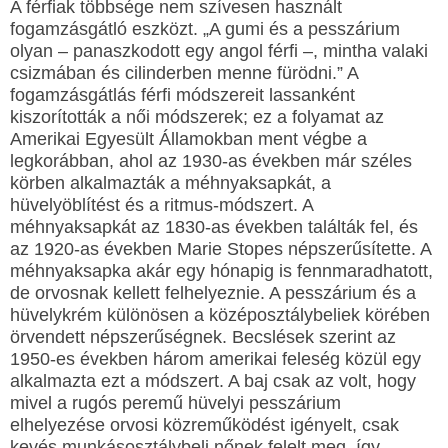
A férfiak többsége nem szívesen használt
fogamzásgátló eszközt. „A gumi és a pesszárium
olyan – panaszkodott egy angol férfi –, mintha valaki
csizmában és cilinderben menne fürödni.” A
fogamzásgátlás férfi módszereit lassanként
kiszorították a női módszerek; ez a folyamat az
Amerikai Egyesült Államokban ment végbe a
legkorábban, ahol az 1930-as években már széles
körben alkalmazták a méhnyaksapkát, a
hüvelyöblítést és a ritmus-módszert. A
méhnyaksapkát az 1830-as években találták fel, és
az 1920-as években Marie Stopes népszerűsítette. A
méhnyaksapka akár egy hónapig is fennmaradhatott,
de orvosnak kellett felhelyeznie. A pesszárium és a
hüvelykrém különösen a középosztálybeliek körében
örvendett népszerűségnek. Becslések szerint az
1950-es években három amerikai feleség közül egy
alkalmazta ezt a módszert. A baj csak az volt, hogy
mivel a rugós peremű hüvelyi pesszárium
elhelyezése orvosi közreműködést igényelt, csak
kevés munkásosztálybeli nőnek felelt meg, így