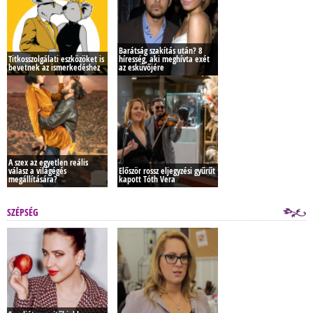
Barátság szakítás után? 8
Titkosszolgálati eszközöket is
híresség, aki meghívta exét
bevetnek az ismerkedéshez
az esküvőjére
A szex az egyetlen reális
válasz a világégés
Először rossz eljegyzési gyűrűt
megállítására?
kapott Tóth Vera
SZÉPSÉG