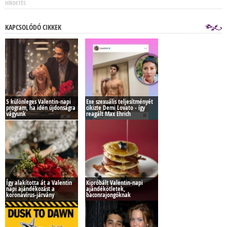
HÍRDETÉS
KAPCSOLÓDÓ CIKKEK
5 különleges Valentin-napi
Exe szexuális teljesítményét
program, ha idén újdonságra
cikizte Demi Lovato - így
vágyunk
reagált Max Ehrich
Így alakította át a Valentin
Kipróbált Valentin-napi
napi ajándékozást a
ajándékötletek,
koronavírus-járvány
baconrajongóknak