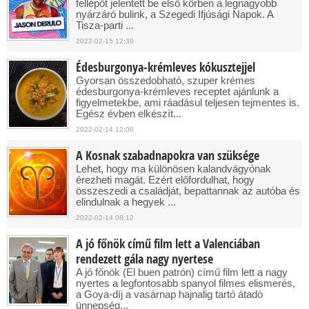
fellépőt jelentett be első körben a legnagyobb
nyárzáró bulink, a Szegedi Ifjúsági Napok. A
Tisza-parti ...
2022-02-15 12:30
Édesburgonya-krémleves kókusztejjel
Gyorsan összedobható, szuper krémes
édesburgonya-krémleves receptet ajánlunk a
figyelmetekbe, ami ráadásul teljesen tejmentes is.
Egész évben elkészít...
2022-02-14 12:00
A Kosnak szabadnapokra van szüksége
Lehet, hogy ma különösen kalandvágyónak
érezheti magát. Ezért előfordulhat, hogy
összeszedi a családját, bepattannak az autóba és
elindulnak a hegyek ...
2022-02-14 08:12
A jó főnök című film lett a Valenciában
rendezett gála nagy nyertese
A jó főnök (El buen patrón) című film lett a nagy
nyertes a legfontosabb spanyol filmes elismerés,
a Goya-díj a vasárnap hajnalig tartó átadó
ünnepség...