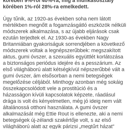
körében 9%-ról 40%-ra, míg a munkásosztály
körében 1%-ról 28%-ra emelkedett.
Úgy tűnik, az 1920-as években soha nem látott
mértékben megnőtt a fogamzásgátló eszközök nélküli
módszerek alkalmazása, s az újabb eljárások csak
ezután terjedtek el. Az 1930-as években Nagy
Britanniában gyakoriságuk sorrendjében a következő
módszerek voltak a legnépszerűbbek: megszakított
aktus, gumi óvszer, a szexuális együttlét korlátozása
a biztonságos periódus idejére és a pesszárium. Az
első világháború alatt kétségkívül népszerűbbé vált a
gumi óvszer, ám elsősorban a nemi betegségek
megelőzése céljából. Minthogy azonban még sokáig
összekapcsolódott vele a prostitúció és a
házasságon kívüli kapcsolatok képzete, ráadásul
drága is volt és kényelmetlen, még jó ideig nem vált
általánossá otthoni használata. A gumi óvszer
alkalmazását még Ettie Rout is ellenezte, aki a nemi
betegségek új-zélandi szakértője volt, s az első
világháború alatt az egyik párizsi „megtűrt házat”