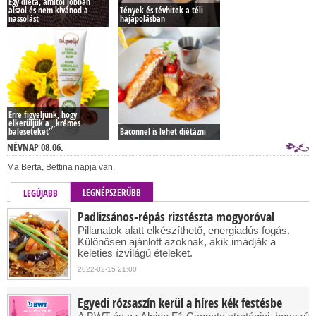
Egy diéta, amitől jobban
alszol és nem kívánod a
Tények és tévhitek a téli
nassolást
hajápolásban
Erre figyeljünk, hogy
elkerüljük a „krémes
baleseteket”
Baconnel is lehet diétázni
NÉVNAP 08.06.
Ma Berta, Bettina napja van.
LEGNÉPSZERŰBB
LEGÚJABB
Padlizsános-répás rizstészta mogyoróval
Pillanatok alatt elkészíthető, energiadús fogás.
Különösen ajánlott azoknak, akik imádják a
keleties ízvilágú ételeket.
2022-02-15 21:00
Egyedi rózsaszín kerül a híres kék festésbe