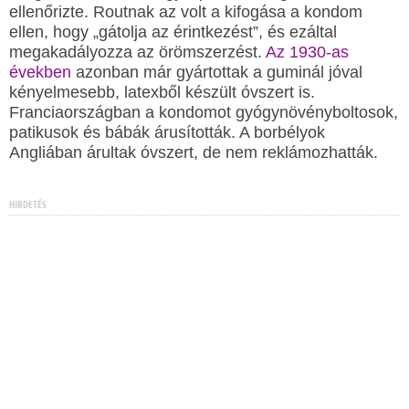
ellenőrizte. Routnak az volt a kifogása a kondom
ellen, hogy „gátolja az érintkezést”, és ezáltal
megakadályozza az örömszerzést.
Az 1930-as
években
azonban már gyártottak a guminál jóval
kényelmesebb, latexből készült óvszert is.
Franciaországban a kondomot gyógynövényboltosok,
patikusok és bábák árusították. A borbélyok
Angliában árultak óvszert, de nem reklámozhatták.
HIRDETÉS