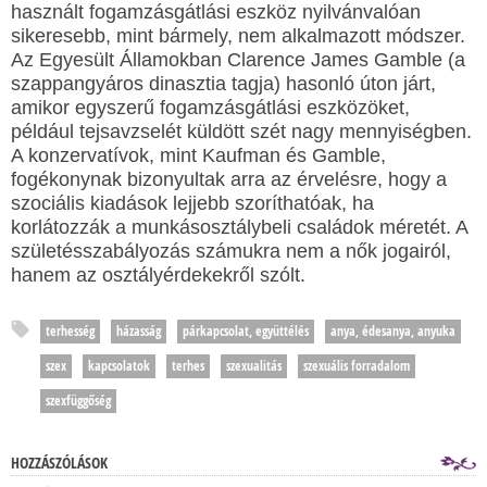
használt fogamzásgátlási eszköz nyilvánvalóan
sikeresebb, mint bármely, nem alkalmazott módszer.
Az Egyesült Államokban Clarence James Gamble (a
szappangyáros dinasztia tagja) hasonló úton járt,
amikor egyszerű fogamzásgátlási eszközöket,
például tejsavzselét küldött szét nagy mennyiségben.
A konzervatívok, mint Kaufman és Gamble,
fogékonynak bizonyultak arra az érvelésre, hogy a
szociális kiadások lejjebb szoríthatóak, ha
korlátozzák a munkásosztálybeli családok méretét. A
születésszabályozás számukra nem a nők jogairól,
hanem az osztályérdekekről szólt.
terhesség
házasság
párkapcsolat, együttélés
anya, édesanya, anyuka
szex
kapcsolatok
terhes
szexualitás
szexuális forradalom
szexfüggőség
HOZZÁSZÓLÁSOK