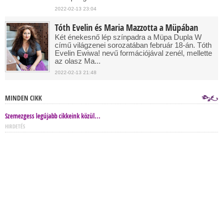
2022-02-13 23:04
Tóth Evelin és Maria Mazzotta a Müpában
Két énekesnő lép színpadra a Müpa Dupla W
című világzenei sorozatában február 18-án. Tóth
Evelin Ewiwa! nevű formációjával zenél, mellette
az olasz Ma...
2022-02-13 21:48
MINDEN CIKK
Szemezgess legújabb cikkeink közül...
HIRDETÉS