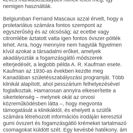
nemigen használták.
Belgiumban Fernand Mascaux azzal érvelt, hogy a
proletariátus számára fontos szempont az
egyszerűség és az olcsóság; az ecetbe vagy
citromlébe áztatott vatta igen fontos óvszer-pótlék
lehet. Arra, hogy mennyire nem hagyták figyelmen
kívül azokat a társadalmi erőket, amelyek
akadályozták a fogamzásgátló módszerek
elterjedését, a legjobb példa A. R. Kaufman esete.
Kaufman az 1930-as években kezdte meg
Kanadában születésszabályozási programját. Több
klinikát alapított, ahol pesszárium felhelyezésével
foglalkoztak. Hamarosan annyira elkeserítette a
sikertelenség – melynek okát az orvosi
közreműködésben látta –, hogy megvonta
támogatását a klinikáktól, és ehelyett a szülők
számára létrehozott információs irodáján keresztül
gumi óvszert és fogamzásgátló krémeket tartalmazó
csomagokat küldött szét. Egy kevésbé hatékony, ám