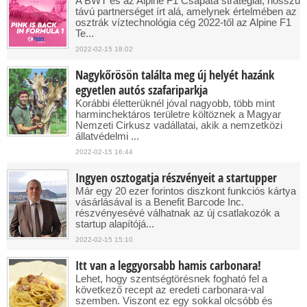
A BWT és az Alpine F1 Csapata stratégiai, hosszú
távú partnerséget írt alá, amelynek értelmében az
osztrák víztechnológia cég 2022-től az Alpine F1
Te...
2022-02-15 18:02
Nagykőrösön találta meg új helyét hazánk
egyetlen autós szafariparkja
Korábbi életterüknél jóval nagyobb, több mint
harminchektáros területre költöznek a Magyar
Nemzeti Cirkusz vadállatai, akik a nemzetközi
állatvédelmi ...
2022-02-15 16:44
Ingyen osztogatja részvényeit a startupper
Már egy 20 ezer forintos diszkont funkciós kártya
vásárlásával is a Benefit Barcode Inc.
részvényesévé válhatnak az új csatlakozók a
startup alapítójá...
2022-02-15 15:10
Itt van a leggyorsabb hamis carbonara!
Lehet, hogy szentségtörésnek fogható fel a
következő recept az eredeti carbonara-val
szemben. Viszont ez egy sokkal olcsóbb és