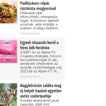
Padlizsános-répás
rizstészta mogyoróval
Pillanatok alatt
elkészíthető, energiadús
fogás. Különösen ajánlott
azoknak, akik imádják a
keleties ízvilágú ételeket.
2022-02-15 21:00
Egyedi rózsaszín kerül a
híres kék festésbe
A BWT és az Alpine F1
Csapata stratégiai, hosszú
távú partnerséget írt alá,
amelynek értelmében az
osztrák víztechnológia cég
2022-től az Alpine F1 Te...
2022-02-15 18:02
Nagykőrösön találta meg
új helyét hazánk egyetlen
autós szafariparkja
Korábbi életterüknél jóval
nagyobb, több mint