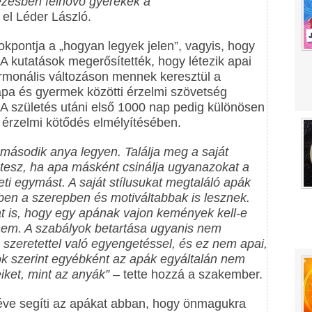
yezésben felnövő gyerekek a
el Léder László.
okpontja a „hogyan legyek jelen”, vagyis, hogy
 A kutatások megerősítették, hogy létezik apai
ormonális változáson mennek keresztül a
 apa és gyermek közötti érzelmi szövetség
. A születés utáni első 1000 nap pedig különösen
 érzelmi kötődés elmélyítésében.
második anya legyen. Találja meg a saját
t tesz, ha apa másként csinálja ugyanazokat a
heti egymást. A saját stílusukat megtaláló apák
ben a szerepben és motiváltabbak is lesznek.
t is, hogy egy apának vajon kemények kell-e
 nem. A szabályok betartása ugyanis nem
szeretettel való egyengetéssel, és ez nem apai,
ok szerint egyébként az apák egyáltalán nem
ket, mint az anyák”
– tette hozzá a szakember.
ve segíti az apákat abban, hogy önmagukra