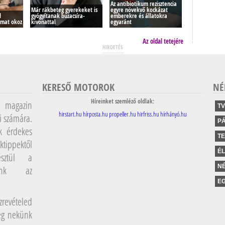
Az antibiotikum rezisztencia
Már rákbeteg gyerekeket is
egyre növekvő kockázat
d
gyógyítanak búzacsíra-
emberekre és állatokra
lmat okoz
kivonattal
egyaránt
Az oldal tetejére
HIRDETÉS
KERESŐ MOTOROK
NÉ
Híreinket szemléző oldlak:
magazin
TV
hirstart.hu
hírposta.hu
propeller.hu
hirfriss.hu
hírhányó.hu
i számára.
P
k érdekes
T
ktippektől
É
sztül a
NÉ
lunk az
EG
revételed
meg nekünk