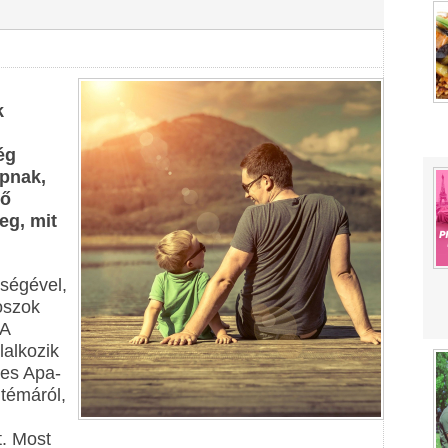
k
ég
apnak,
gő
eg, mit
tségével,
oszok
 A
lalkozik
es Apa-
 témáról,
. Most