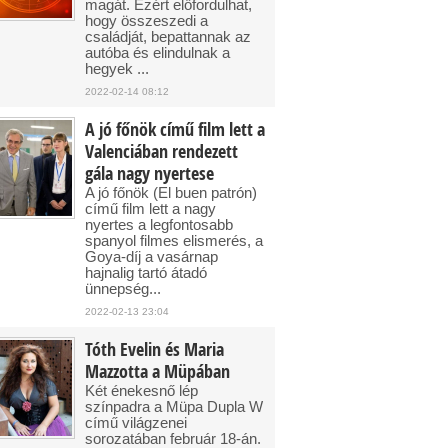
magát. Ezért előfordulhat,
hogy összeszedi a
családját, bepattannak az
autóba és elindulnak a
hegyek ...
2022-02-14 08:12
A jó főnök című film lett a
Valenciában rendezett
gála nagy nyertese
A jó főnök (El buen patrón)
című film lett a nagy
nyertes a legfontosabb
spanyol filmes elismerés, a
Goya-díj a vasárnap
hajnalig tartó átadó
ünnepség...
2022-02-13 23:04
Tóth Evelin és Maria
Mazzotta a Müpában
Két énekesnő lép
színpadra a Müpa Dupla W
című világzenei
sorozatában február 18-án.