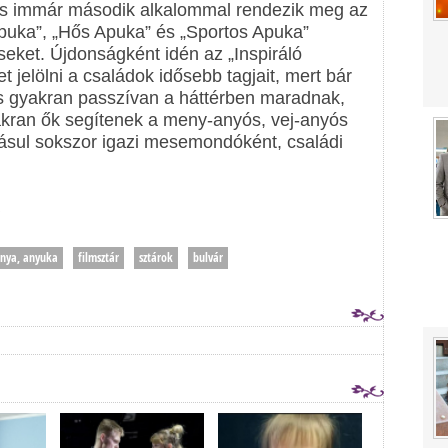
 és immár második alkalommal rendezik meg az
Apuka”, „Hős Apuka” és „Sportos Apuka”
seket. Újdonságként idén az „Inspiráló
 jelölni a családok idősebb tagjait, mert bár
s gyakran passzívan a háttérben maradnak,
kran ők segítenek a meny-anyós, vej-anyós
dásul sokszor igazi mesemondóként, családi
anya, anyuka
filmsztár
sztárok
bulvár