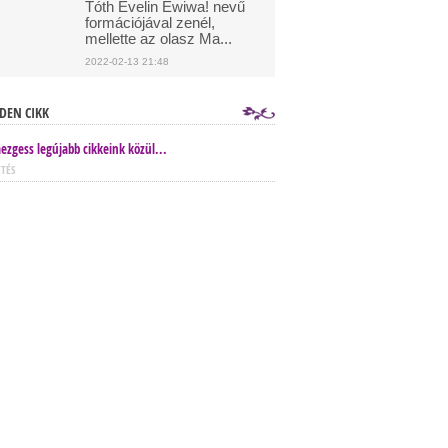
Tóth Evelin Ewiwa! nevű
formációjával zenél,
mellette az olasz Ma...
2022-02-13 21:48
DEN CIKK
ezgess legújabb cikkeink közül...
ETÉS