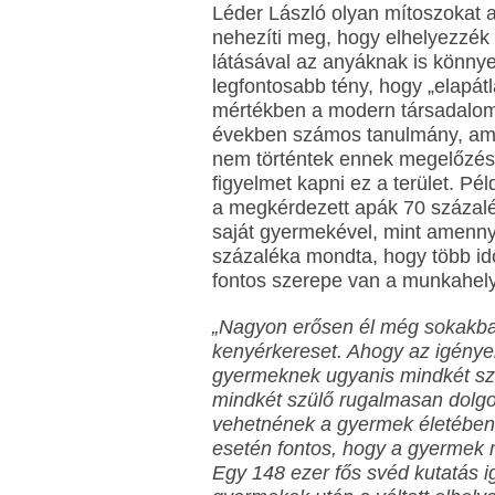
Léder László olyan mítoszokat 
nehezíti meg, hogy elhelyezzék 
látásával az anyáknak is könnye
legfontosabb tény, hogy „elapátl
mértékben a modern társadalom
években számos tanulmány, amely
nem történtek ennek megelőzés
figyelmet kapni ez a terület. Pé
a megkérdezett apák 70 százalék
saját gyermekével, mint amennyi
százaléka mondta, hogy több idő
fontos szerepe van a munkahely
„Nagyon erősen él még sokakba
kenyérkereset. Ahogy az igényeke
gyermeknek ugyanis mindkét szü
mindkét szülő rugalmasan dolgo
vehetnének a gyermek életében.
esetén fontos, hogy a gyermek m
Egy 148 ezer fős svéd kutatás i