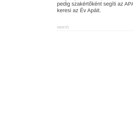
pedig szakértőként segíti az A
keresi az Év Apáit.
HIRDETÉS