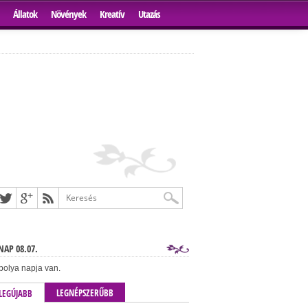
Állatok
Növények
Kreatív
Utazás
AP 08.07.
bolya napja van.
LEGNÉPSZERŰBB
LEGÚJABB