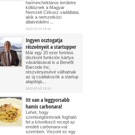
harminchektáros területre
költöznek a Magyar
Nemzeti Cirkusz vadállatai,
akik a nemzetközi
állatvédelmi ...
2022-02-15 16:44
Ingyen osztogatja
részvényeit a startupper
Már egy 20 ezer forintos
diszkont funkciós kártya
vásárlásával is a Benefit
Barcode Inc.
részvényesévé válhatnak
az új csatlakozók a startup
alapítójá...
2022-02-15 15:10
Itt van a leggyorsabb
hamis carbonara!
Lehet, hogy
szentségtörésnek fogható
fel a következő recept az
eredeti carbonara-val
szemben. Viszont ez egy