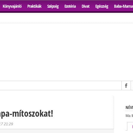
Könyvajánló
Praktikák
Szépség
Ezotéria
Divat
Egészség
Baba-Mama
NÉVN
apa-mítoszokat!
Ma I
17 21:29