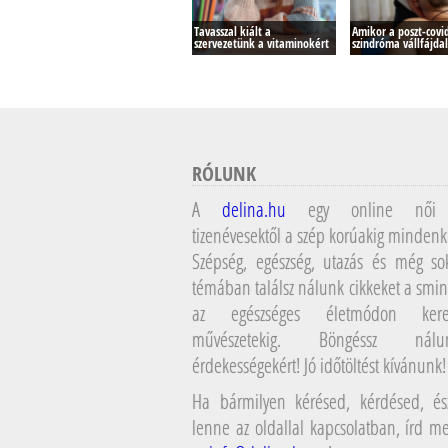
Tavasszal kiált a
Amikor a poszt-covi
szervezetünk a vitaminokért
szindróma vállfájda
RÓLUNK
A
delina.hu
egy online női 
tizenévesektől a szép korúakig mindenk
Szépség, egészség, utazás és még so
témában találsz nálunk cikkeket a smin
az egészséges életmódon kere
művészetekig. Böngéssz ná
érdekességekért! Jó időtöltést kívánunk!
Ha bármilyen kérésed, kérdésed, ész
lenne az oldallal kapcsolatban, írd 