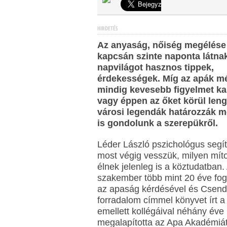
HIRDETÉS
Az anyaság, nőiség megélése
kapcsán szinte naponta látna
napvilágot hasznos tippek,
érdekességek. Míg az apák m
mindig kevesebb figyelmet k
vagy éppen az őket körül len
városi legendák határozzák m
is gondolunk a szerepükről.
Léder László pszichológus segí
most végig vesszük, milyen mít
élnek jelenleg is a köztudatban.
szakember több mint 20 éve fog
az apaság kérdésével és Csend
forradalom címmel könyvet írt a
emellett kollégáival néhány éve
megalapította az Apa Akadémiát