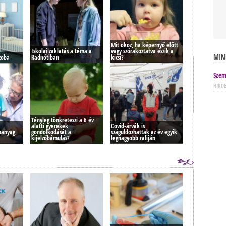
Mit okoz, ha képernyő előtt
Iskolai zaklatás a téma a
vagy szórakoztatva eszik a
MIN
zoba
Radnótiban
kicsi?
Szem
HIRD
Tényleg tönkreteszi a 6 év
alatti gyerekek
Covid-árvák is
nanyag
gondolkodását a
száguldozhattak az év egyik
kijelzőbámulás?
legnagyobb raliján