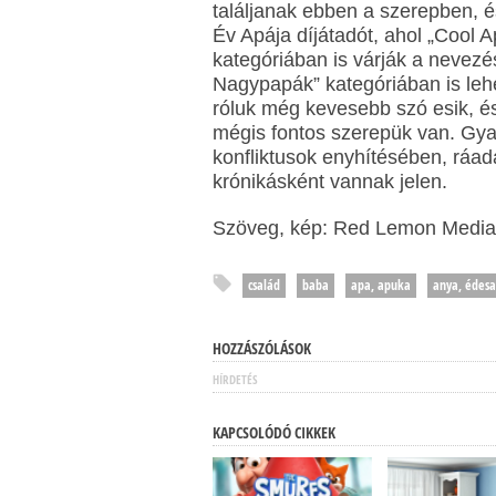
találjanak ebben a szerepben,
Év Apája díjátadót, ahol „Cool 
kategóriában is várják a nevezé
Nagypapák” kategóriában is lehet
róluk még kevesebb szó esik, é
mégis fontos szerepük van. Gya
konfliktusok enyhítésében, ráa
krónikásként vannak jelen.
Szöveg, kép: Red Lemon Media
család
baba
apa, apuka
anya, édes
HOZZÁSZÓLÁSOK
HÍRDETÉS
KAPCSOLÓDÓ CIKKEK