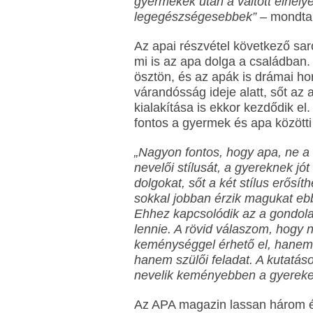
gyermekek után a váltott elhel
legegészségesebbek”
– mondta 
Az apai részvétel következő sar
mi is az apa dolga a családban.
ösztön, és az apák is drámai h
várandósság ideje alatt, sőt az
kialakítása is ekkor kezdődik el
fontos a gyermek és apa közötti
„Nagyon fontos, hogy apa, ne a 
nevelői stílusát, a gyereknek jó
dolgokat, sőt a két stílus erősít
sokkal jobban érzik magukat eb
Ehhez kapcsolódik az a gondola
lennie. A rövid válaszom, hogy
keménységgel érhető el, hanem 
hanem szülői feladat. A kutatás
nevelik keményebben a gyerekei
Az APA magazin lassan három é