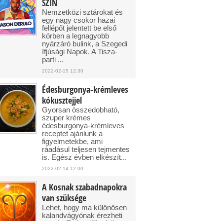
SZIN
Nemzetközi sztárokat és
egy nagy csokor hazai
fellépőt jelentett be első
körben a legnagyobb
nyárzáró bulink, a Szegedi
Ifjúsági Napok. A Tisza-
parti ...
2022-02-15 12:30
Édesburgonya-krémleves
kókusztejjel
Gyorsan összedobható,
szuper krémes
édesburgonya-krémleves
receptet ajánlunk a
figyelmetekbe, ami
ráadásul teljesen tejmentes
is. Egész évben elkészít...
2022-02-14 12:00
A Kosnak szabadnapokra
van szüksége
Lehet, hogy ma különösen
kalandvágyónak érezheti