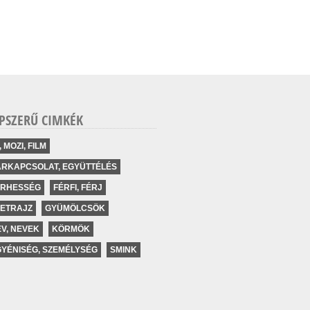
PSZERŰ CIMKÉK
, MOZI, FILM
ÁRKAPCSOLAT, EGYÜTTÉLÉS
ERHESSÉG
FÉRFI, FÉRJ
LETRAJZ
GYÜMÖLCSÖK
V, NEVEK
KÖRMÖK
YÉNISÉG, SZEMÉLYSÉG
SMINK