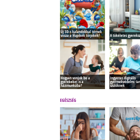
Új 3D-s kalandokkal térnek
vissza a Hupikék törpikék!
A tökéletes gyereks
Hogyan vonjuk be a
Ingyenes digitális
gyerekeket is a
gyermekvédelmi ta
házimunkába?
szülőknek
EGÉSZSÉG