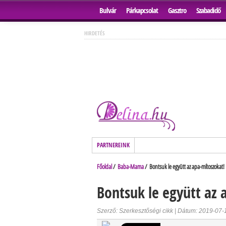
Bulvár
Párkapcsolat
Gasztro
Szabadidő
HIRDETÉS
PARTNEREINK
Főoldal
/
Baba-Mama
/ Bontsuk le együtt az apa-mítoszokat!
Bontsuk le együtt az 
Szerző: Szerkesztőségi cikk | Dátum: 2019-07-