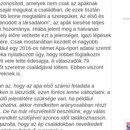
azonosított, amelyek nem csak az apáknak
saját magukat a családban, de ezek tisztán
bb lenne megtalálni a szerepüket. Az első és
HIRD
anodott a társadalom”, az apák kiesése teljes
 hozománya. Hiába jelent meg a hatvanas
 előre vetítette ezt a jelenséget, igazi lépések
ére. Csak mostanában kezdett el nagyobb
ldául egy 2016-os német Apa-riport adatai szerint
a nyilatkozott úgy, hogy többet foglalkozni
t vele tette édesapja. A válaszadók 79
t szeretne családjával tölteni. Ebben viszont
eknek is.
n az, hogy az apa első számú feladata a
n is látszódik, ezen fontos lenne változtatni, a
lő jelenlétére szüksége van, ha például
zhatna, akkor mindketten arányosabban részt
 De ha már részvételről beszélünk, egy válás
indkét szülőjével azonos időt találkozhasson.
gazolta, hogy az ép családokban nevelkedett