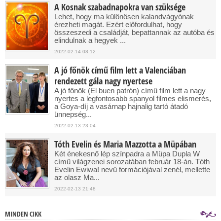
A Kosnak szabadnapokra van szüksége
Lehet, hogy ma különösen kalandvágyónak
érezheti magát. Ezért előfordulhat, hogy
összeszedi a családját, bepattannak az autóba és
elindulnak a hegyek ...
2022-02-14 08:12
A jó főnök című film lett a Valenciában
rendezett gála nagy nyertese
A jó főnök (El buen patrón) című film lett a nagy
nyertes a legfontosabb spanyol filmes elismerés,
a Goya-díj a vasárnap hajnalig tartó átadó
ünnepség...
2022-02-13 23:04
Tóth Evelin és Maria Mazzotta a Müpában
Két énekesnő lép színpadra a Müpa Dupla W
című világzenei sorozatában február 18-án. Tóth
Evelin Ewiwa! nevű formációjával zenél, mellette
az olasz Ma...
2022-02-13 21:48
MINDEN CIKK