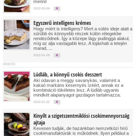
menni!
2022-02-06
0
Egyszerű intelligens krémes
Hogy miért is intelligens? Mert a sütés ideje alatt a
sűrűbb és könnyebb részek külön rétegekbe
rendeződnek. Így a közepe lágy pudinggá alakul,
míg az alja vastagabb lesz. A tojáshab a tetején
marad, ...
2022-01-28
0
HÍRDETÉS
Lúdláb, a könnyű csokis desszert
Aki odavan a meggy savanykás, valamint a
kakaó markáns kesernyés ízéért, annak ez a
kombináció tökéletes lesz. A lúdláb ugyanis
mindkét alapanyagot gazdagon tartalmazza.
2022-01-22
0
Kinyílt a szigetszentmiklósi csokimennyország
ajtaja
Kevesen tudják, de hazánkban nemzetközi hírű
csokimanufaktúrák is működnek. Ilyen például a