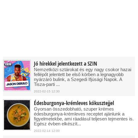
Jó hírekkel jelentkezett a SZIN
Nemzetközi sztárokat és egy nagy csokor hazai
fellépőt jelentett be első körben a legnagyobb
nyárzáró bulink, a Szegedi Ifjúsági Napok. A
Tisza-parti ...
2022-02-15 12:30
Édesburgonya-krémleves kókusztejjel
Gyorsan összedobható, szuper krémes
édesburgonya-krémleves receptet ajánlunk a
figyelmetekbe, ami ráadásul teljesen tejmentes is.
Egész évben elkészít...
2022-02-14 12:00