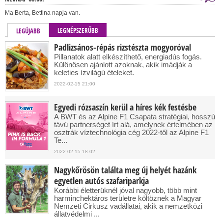
Ma Berta, Bettina napja van.
LEGNÉPSZERŰBB
LEGÚJABB
Padlizsános-répás rizstészta mogyoróval
Pillanatok alatt elkészíthető, energiadús fogás.
Különösen ajánlott azoknak, akik imádják a
keleties ízvilágú ételeket.
2022-02-15 21:00
Egyedi rózsaszín kerül a híres kék festésbe
A BWT és az Alpine F1 Csapata stratégiai, hosszú
távú partnerséget írt alá, amelynek értelmében az
osztrák víztechnológia cég 2022-től az Alpine F1
Te...
2022-02-15 18:02
Nagykőrösön találta meg új helyét hazánk
egyetlen autós szafariparkja
Korábbi életterüknél jóval nagyobb, több mint
harminchektáros területre költöznek a Magyar
Nemzeti Cirkusz vadállatai, akik a nemzetközi
állatvédelmi ...