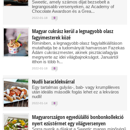
Sweetic, amely számos díjat bezsebelt a
legrangosabb versenyeken, az Academy of
Chocolate Awardson és a Grea...
2022-01-18
0
Magyar cukrász kerül a legnagyobb olasz
fagyimesterek közé
Riminiben, a legnagyobb olasz fagylaltkiálításon
mutathatja be a tudományát hamarosan Fazekas
Ádám cukrászmester, akinek pisztáciafagyija
megnyerte az idei világbajnokságot. Januártól
itthon is több h...
2022-01-18
0
Nudli baracklekvárral
Egy tartalmas gulyás-, bab- vagy krumplileves
után ideális második fogás lehet ez a lekváros
nudli!
2022-01-14
0
Magyarországon egyedülálló bonbonkollekció
nyert ezüstérmet egy világversenyen
Sorra nyerik a díjakat a Sweetic magas minőségű,