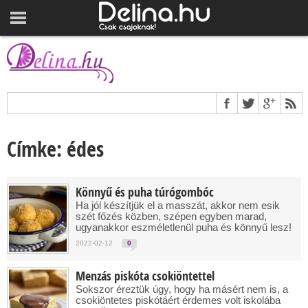
Címke: édes
Könnyű és puha túrógombóc
Ha jól készítjük el a masszát, akkor nem esik
szét főzés közben, szépen egyben marad,
ugyanakkor eszméletlenül puha és könnyű lesz!
2022-02-12
0
Menzás piskóta csokiöntettel
Sokszor éreztük úgy, hogy ha másért nem is, a
csokiöntetes piskótáért érdemes volt iskolába