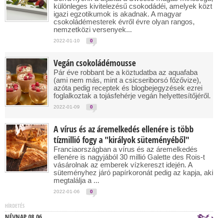
különleges kivitelezésű csokodádéi, amelyek közt
igazi egzotikumok is akadnak. A magyar
csokoládémesterek évről évre olyan rangos,
nemzetközi versenyek...
2022-01-10
0
Vegán csokoládémousse
Pár éve robbant be a köztudatba az aquafaba
(ami nem más, mint a csicseriborsó főzővize),
azóta pedig receptek és blogbejegyzések ezrei
foglalkoztak a tojásfehérje vegán helyettesítőjéről.
2022-01-09
0
A vírus és az áremelkedés ellenére is több
tízmillió fogy a "királyok süteményéből"
Franciaországban a vírus és az áremelkedés
ellenére is nagyjából 30 millió Galette des Rois-t
vásárolnak az emberek vízkereszt idején. A
süteményhez járó papírkoronát pedig az kapja, aki
megtalálja a ...
2022-01-06
0
HÍRDETÉS
NÉVNAP 08.06.