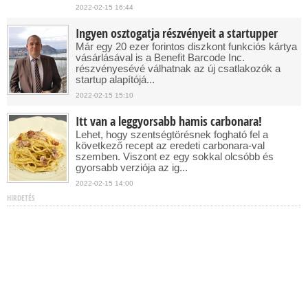
2022-02-15 16:44
Ingyen osztogatja részvényeit a startupper
Már egy 20 ezer forintos diszkont funkciós kártya
vásárlásával is a Benefit Barcode Inc.
részvényesévé válhatnak az új csatlakozók a
startup alapítójá...
2022-02-15 15:10
Itt van a leggyorsabb hamis carbonara!
Lehet, hogy szentségtörésnek fogható fel a
következő recept az eredeti carbonara-val
szemben. Viszont ez egy sokkal olcsóbb és
gyorsabb verziója az ig...
2022-02-15 14:00
HIRDETÉS