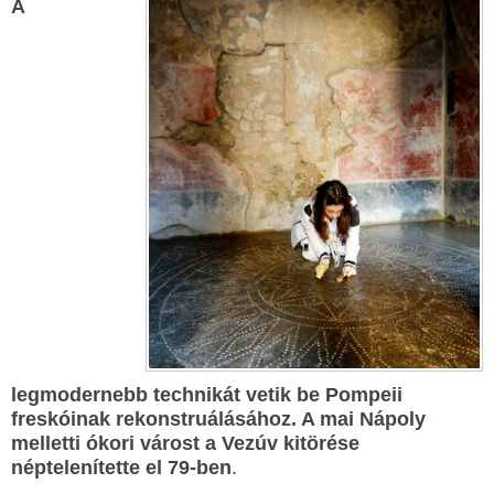
A
legmodernebb technikát vetik be Pompeii
freskóinak rekonstruálásához. A mai Nápoly
melletti ókori várost a Vezúv kitörése
néptelenítette el 79-ben
.