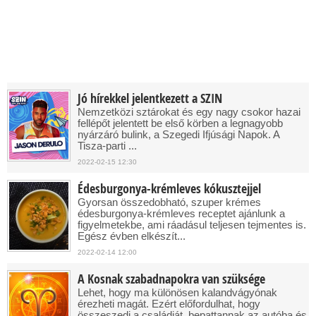
Jó hírekkel jelentkezett a SZIN
Nemzetközi sztárokat és egy nagy csokor hazai
fellépőt jelentett be első körben a legnagyobb
nyárzáró bulink, a Szegedi Ifjúsági Napok. A
Tisza-parti ...
2022-02-15 12:30
Édesburgonya-krémleves kókusztejjel
Gyorsan összedobható, szuper krémes
édesburgonya-krémleves receptet ajánlunk a
figyelmetekbe, ami ráadásul teljesen tejmentes is.
Egész évben elkészít...
2022-02-14 12:00
A Kosnak szabadnapokra van szüksége
Lehet, hogy ma különösen kalandvágyónak
érezheti magát. Ezért előfordulhat, hogy
összeszedi a családját, bepattannak az autóba és