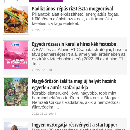
Padlizsános-répás rizstészta mogyoróval
Pillanatok alatt elkészíthető, energiadús fogás.
Különösen ajánlott azoknak, akik imádják a
keleties ízvilágú ételeket.
2022-02-15 21:00
Egyedi rózsaszín kerül a híres kék festésbe
A BWT és az Alpine F1 Csapata stratégiai, hosszú
távú partnerséget írt alá, amelynek értelmében az
osztrák víztechnológia cég 2022-től az Alpine F1
Te...
2022-02-15 18:02
Nagykőrösön találta meg új helyét hazánk
egyetlen autós szafariparkja
Korábbi életterüknél jóval nagyobb, több mint
harminchektáros területre költöznek a Magyar
Nemzeti Cirkusz vadállatai, akik a nemzetközi
állatvédelmi ...
2022-02-15 16:44
Ingyen osztogatja részvényeit a startupper