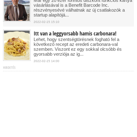
Már egy 20 ezer forintos diszkont funkciós kártya
vásárlásával is a Benefit Barcode Inc.
részvényesévé válhatnak az új csatlakozók a
startup alapítójá...
2022-02-15 15:10
Itt van a leggyorsabb hamis carbonara!
Lehet, hogy szentségtörésnek fogható fel a
következő recept az eredeti carbonara-val
szemben. Viszont ez egy sokkal olcsóbb és
gyorsabb verziója az ig...
2022-02-15 14:00
HIRDETÉS