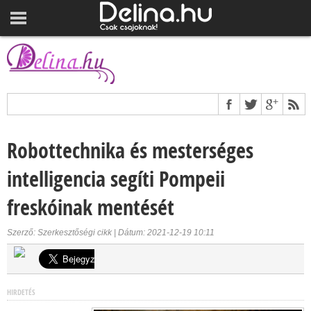
Robottechnika és mesterséges
intelligencia segíti Pompeii
freskóinak mentését
Szerző: Szerkesztőségi cikk | Dátum: 2021-12-19 10:11
HIRDETÉS