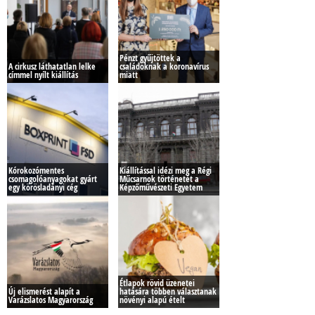
Pénzt gyűjtöttek a
A cirkusz láthatatlan lelke
családoknak a koronavírus
címmel nyílt kiállítás
miatt
Kórokozómentes
Kiállítással idézi meg a Régi
csomagolóanyagokat gyárt
Műcsarnok történetét a
egy körösladányi cég
Képzőművészeti Egyetem
Étlapok rövid üzenetei
Új elismerést alapít a
hatására többen választanak
Varázslatos Magyarország
növényi alapú ételt