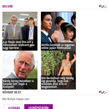
BULVÁR
A jó főnök című film lett a
Valenciában rendezett gála
Hétfőn kezdődik az ingyenes
nagy nyertese
online japán filmfesztivál
Kim Kardashian még mindig
Károly herceg másodszor is
úgy gondolja, hogy csak
koronás lett: óvják a
testedzés által érte el
királynőt!
megjelenését
NÉVNAP 08.07.
Ma Ibolya napja van.
LEGNÉPSZERŰBB
LEGÚJABB