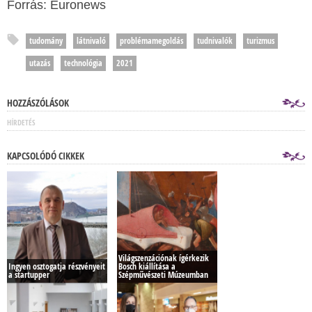
Forrás: Euronews
tudomány
látnivaló
problémamegoldás
tudnivalók
turizmus
utazás
technológia
2021
HOZZÁSZÓLÁSOK
HÍRDETÉS
KAPCSOLÓDÓ CIKKEK
Világszenzációnak ígérkezik
Ingyen osztogatja részvényeit
Bosch kiállítása a
a startupper
Szépművészeti Múzeumban