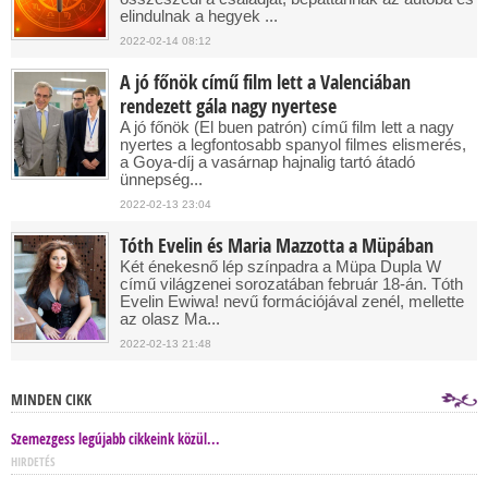
elindulnak a hegyek ...
2022-02-14 08:12
A jó főnök című film lett a Valenciában
rendezett gála nagy nyertese
A jó főnök (El buen patrón) című film lett a nagy
nyertes a legfontosabb spanyol filmes elismerés,
a Goya-díj a vasárnap hajnalig tartó átadó
ünnepség...
2022-02-13 23:04
Tóth Evelin és Maria Mazzotta a Müpában
Két énekesnő lép színpadra a Müpa Dupla W
című világzenei sorozatában február 18-án. Tóth
Evelin Ewiwa! nevű formációjával zenél, mellette
az olasz Ma...
2022-02-13 21:48
MINDEN CIKK
Szemezgess legújabb cikkeink közül...
HIRDETÉS