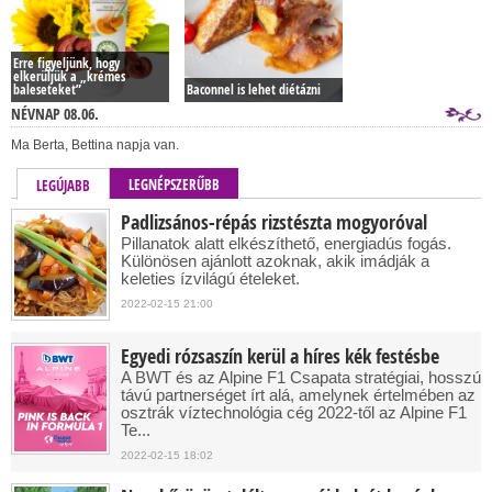
Erre figyeljünk, hogy
elkerüljük a „krémes
baleseteket”
Baconnel is lehet diétázni
NÉVNAP 08.06.
Ma Berta, Bettina napja van.
LEGNÉPSZERŰBB
LEGÚJABB
Padlizsános-répás rizstészta mogyoróval
Pillanatok alatt elkészíthető, energiadús fogás.
Különösen ajánlott azoknak, akik imádják a
keleties ízvilágú ételeket.
2022-02-15 21:00
Egyedi rózsaszín kerül a híres kék festésbe
A BWT és az Alpine F1 Csapata stratégiai, hosszú
távú partnerséget írt alá, amelynek értelmében az
osztrák víztechnológia cég 2022-től az Alpine F1
Te...
2022-02-15 18:02