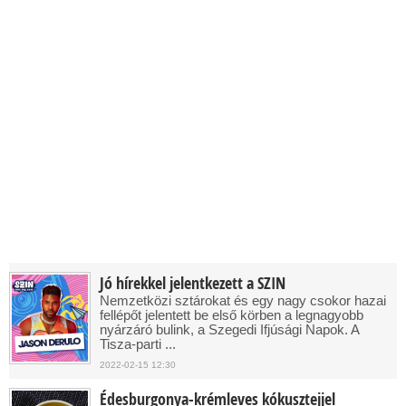
Jó hírekkel jelentkezett a SZIN
Nemzetközi sztárokat és egy nagy csokor hazai
fellépőt jelentett be első körben a legnagyobb
nyárzáró bulink, a Szegedi Ifjúsági Napok. A
Tisza-parti ...
2022-02-15 12:30
Édesburgonya-krémleves kókusztejjel