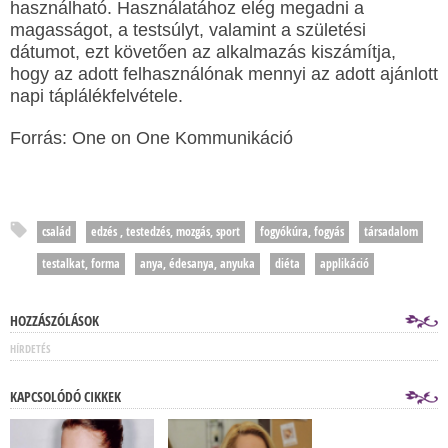
használható. Használatához elég megadni a
magasságot, a testsúlyt, valamint a születési
dátumot, ezt követően az alkalmazás kiszámítja,
hogy az adott felhasználónak mennyi az adott ajánlott
napi táplálékfelvétele.
Forrás: One on One Kommunikáció
család
edzés , testedzés, mozgás, sport
fogyókúra, fogyás
társadalom
testalkat, forma
anya, édesanya, anyuka
diéta
applikáció
HOZZÁSZÓLÁSOK
HÍRDETÉS
KAPCSOLÓDÓ CIKKEK