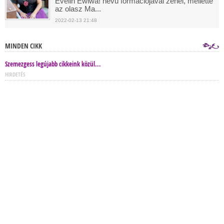
Evelin Ewiwa! nevű formációjával zenél, mellette
az olasz Ma...
2022-02-13 21:48
MINDEN CIKK
Szemezgess legújabb cikkeink közül...
HIRDETÉS