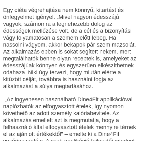
Egy diéta végrehajtása nem könnyű, kitartást és
önfegyelmet igényel. „Mivel nagyon édesszájú
vagyok, számomra a legnehezebb dolog az
édességek mellőzése volt, de a cél és a bizonyítási
vágy folyamatosan a szemem előtt lebeg. Ha
nassolni vágyom, akkor bekapok pár szem mazsolát.
Az alkalmazás ebben is sokat segített nekem, mert
megtalálhatók benne olyan receptek is, amelyeket az
édesszájúak könnyen és egyszerűen elkészíthetnek
odahaza. Niki úgy tervezi, hogy miután elérte a
kitűzött célját, továbbra is használni fogja az
alkalmazást a súlya megtartásához.
„Az ingyenesen használható Dine4Fit applikációval
naplózhatók az elfogyasztott ételek, így nyomon
követhető az adott személy kalóriabevitele. Az
alkalmazás emellett azt is megmutatja, hogy a
felhasználó által elfogyasztott ételek mennyire térnek
el az ajánlott értékektől” – emelte ki a Dine4Fit