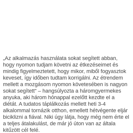
„Az alkalmazás használata sokat segített abban,
hogy nyomon tudjam követni az étkezéseimet és
mindig figyelmeztetett, hogy mikor, miből fogyasztok
keveset, így időben tudtam korrigálni. Az étrendem
mellett a mozgásom nyomon követesében is nagyon
sokat segített” – hangsúlyozta a háromgyermekes
anyuka, aki három hónappal ezelőtt kezdte el a
diétát. A tudatos táplálkozás mellett heti 3-4
alkalommal tornázik otthon, emellett hétvégente eljár
biciklizni a fiával. Niki úgy látja, hogy még nem érte el
a teljes átalakulást, de már jó úton van az általa
kitűzött cél felé.