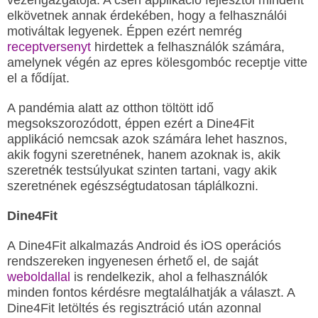
vezérigazgatója. A cseh applikáció fejlesztői mindent
elkövetnek annak érdekében, hogy a felhasználói
motiváltak legyenek. Éppen ezért nemrég
receptversenyt
hirdettek a felhasználók számára,
amelynek végén az epres kölesgombóc receptje vitte
el a fődíjat.
A pandémia alatt az otthon töltött idő
megsokszorozódott, éppen ezért a Dine4Fit
applikáció nemcsak azok számára lehet hasznos,
akik fogyni szeretnének, hanem azoknak is, akik
szeretnék testsúlyukat szinten tartani, vagy akik
szeretnének egészségtudatosan táplálkozni.
Dine4Fit
A Dine4Fit alkalmazás Android és iOS operációs
rendszereken ingyenesen érhető el, de saját
weboldallal
is rendelkezik, ahol a felhasználók
minden fontos kérdésre megtalálhatják a választ. A
Dine4Fit letöltés és regisztráció után azonnal