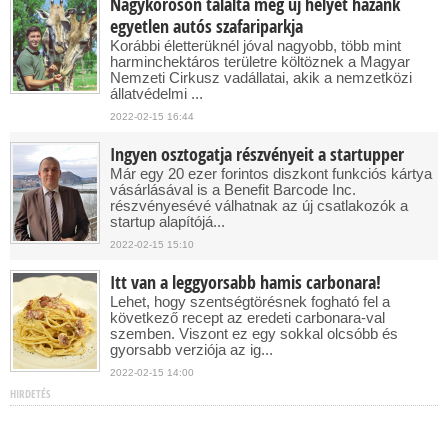
Nagykőrösön találta meg új helyét hazánk
egyetlen autós szafariparkja
Korábbi életterüknél jóval nagyobb, több mint
harminchektáros területre költöznek a Magyar
Nemzeti Cirkusz vadállatai, akik a nemzetközi
állatvédelmi ...
2022-02-15 16:44
Ingyen osztogatja részvényeit a startupper
Már egy 20 ezer forintos diszkont funkciós kártya
vásárlásával is a Benefit Barcode Inc.
részvényesévé válhatnak az új csatlakozók a
startup alapítójá...
2022-02-15 15:10
Itt van a leggyorsabb hamis carbonara!
Lehet, hogy szentségtörésnek fogható fel a
következő recept az eredeti carbonara-val
szemben. Viszont ez egy sokkal olcsóbb és
gyorsabb verziója az ig...
2022-02-15 14:00
HIRDETÉS