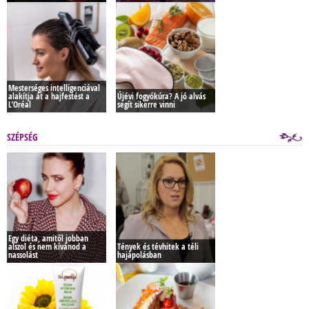
Mesterséges intelligenciával
alakítja át a hajfestést a
Újévi fogyókúra? A jó alvás
L’Oréal
segít sikerre vinni
SZÉPSÉG
Egy diéta, amitől jobban
alszol és nem kívánod a
Tények és tévhitek a téli
nassolást
hajápolásban