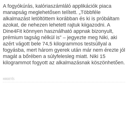
A fogyókúrás, kalóriaszámláló applikációk piaca
manapság meglehetősen telített. „Többféle
alkalmazást letöltöttem korábban és ki is próbáltam
azokat, de nehezen lehetett rajtuk kiigazodni. A
Dine4Fit könnyen használható appnak bizonyult,
prémium tagság nélkül is” – jegyezte meg Niki, aki
azért vágott bele 74,5 kilogrammos testsúllyal a
fogyásba, mert három gyerek után már nem érezte jól
magát a bőrében a súlyfelesleg miatt. Niki 15
kilogrammot fogyott az alkalmazásnak köszönhetően.
HIRDETÉS