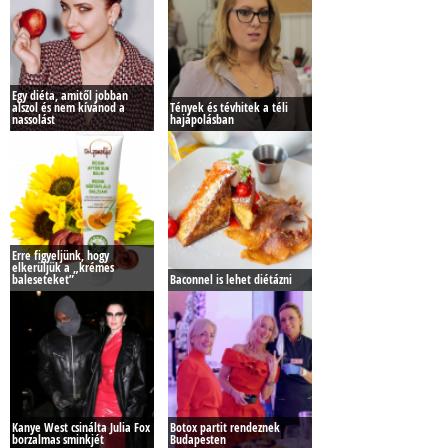
Egy diéta, amitől jobban
alszol és nem kívánod a
Tények és tévhitek a téli
nassolást
hajápolásban
Erre figyeljünk, hogy
elkerüljük a „krémes
baleseteket”
Baconnel is lehet diétázni
Kanye West csinálta Julia Fox
Botox partit rendeznek
borzalmas sminkjét
Budapesten