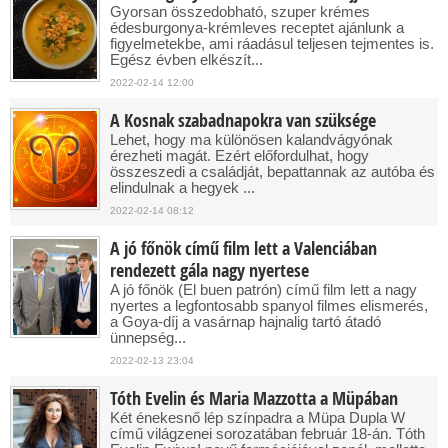
Gyorsan összedobható, szuper krémes
édesburgonya-krémleves receptet ajánlunk a
figyelmetekbe, ami ráadásul teljesen tejmentes is.
Egész évben elkészít...
2022-02-14 12:00
A Kosnak szabadnapokra van szüksége
Lehet, hogy ma különösen kalandvágyónak
érezheti magát. Ezért előfordulhat, hogy
összeszedi a családját, bepattannak az autóba és
elindulnak a hegyek ...
2022-02-14 08:12
A jó főnök című film lett a Valenciában
rendezett gála nagy nyertese
A jó főnök (El buen patrón) című film lett a nagy
nyertes a legfontosabb spanyol filmes elismerés,
a Goya-díj a vasárnap hajnalig tartó átadó
ünnepség...
2022-02-13 23:04
Tóth Evelin és Maria Mazzotta a Müpában
Két énekesnő lép színpadra a Müpa Dupla W
című világzenei sorozatában február 18-án. Tóth