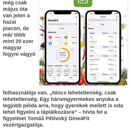
még csak
május óta
van jelen a
hazai
piacon, de
már több
mint 20 ezer
magyar
fogyni vágyó
felhasználója van. „Nincs lehetetlenség, csak
tehetetlenség. Egy háromgyermekes anyuka a
legjobb példa arra, hogy gyerekek mellett is oda
lehet figyelni a táplálkozásra” – hívta fel a
figyelmet Tomáš Pětivoký Dine4Fit
vezérigazgatója.