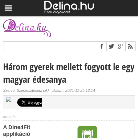
Három gyerek mellett fogyott le egy
magyar édesanya
Szerző: Szerkesztőségi cikk | Dátum: 2021-11-25 12:14
HIRDETÉS
A Dine4Fit
applikáció