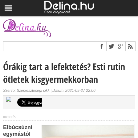
Órákig tart a lefektetés? Esti rutin
ötletek kisgyermekkorban
Szerző: Szerkesztőségi cikk | Dátum: 2021-09-27 22:00
HIRDETÉS
Elbúcsúzni
egymástól