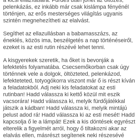
a kicsi ellazítására. Fürdés után jöhet az öltözés,
pelenkázás, ez inkább már csak kislámpa fényénél
történjen, az erős mesterséges világítás ugyanis
szintén megnehezítheti az elalvást.
Segíthet az ellazullásban a babamasszázs, az
éneklés, közös ima, beszélgetés a nap történéseiről,
ezeket is az esti rutin részévé lehet tenni.
A kisgyerekek szeretik, ha őket is bevonják a
lefektetés folyamatába. Csecsemőkorban csak úgy
történnek vele a dolgok, öltözteted, pelenkázod,
lefekteteted, totyogókorra viszont már ő is részt kíván
a feladatokból. Adj neki kis feladatokat az esti
rutinban! Hadd válassza ki kettő közül mit eszik
vacsorára! Hadd válassza ki, melyik fürdőjátékkal
játszik a kádban! Hadd válassza ki, melyik mintájú
pelust adod rá! Hadd válassza ki az esti mesét! Hadd
kapcsolja ő le a lámpát! Ezek a kis döntések egyrészt
elterelik a figyelmét arról, hogy ő tiltakozni akar az
elalvás ellen, másrészt segítenek neki részesévé