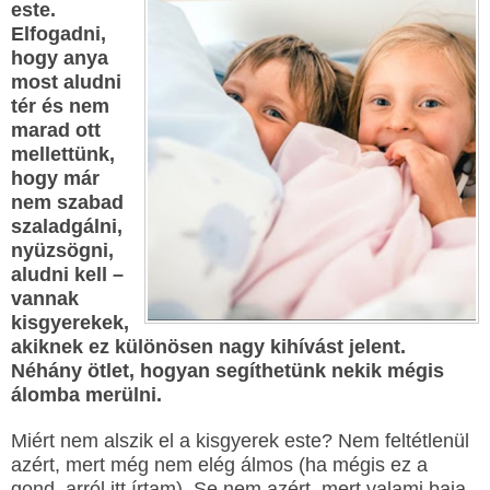
este.
Elfogadni,
hogy anya
most aludni
tér és nem
marad ott
mellettünk,
hogy már
nem szabad
szaladgálni,
nyüzsögni,
aludni kell –
vannak
kisgyerekek,
akiknek ez különösen nagy kihívást jelent.
Néhány ötlet, hogyan segíthetünk nekik mégis
álomba merülni.
Miért nem alszik el a kisgyerek este? Nem feltétlenül
azért, mert még nem elég álmos (ha mégis ez a
gond, arról itt írtam). Se nem azért, mert valami baja