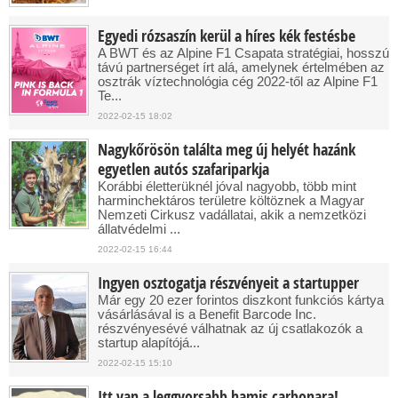
Egyedi rózsaszín kerül a híres kék festésbe
A BWT és az Alpine F1 Csapata stratégiai, hosszú
távú partnerséget írt alá, amelynek értelmében az
osztrák víztechnológia cég 2022-től az Alpine F1
Te...
2022-02-15 18:02
Nagykőrösön találta meg új helyét hazánk
egyetlen autós szafariparkja
Korábbi életterüknél jóval nagyobb, több mint
harminchektáros területre költöznek a Magyar
Nemzeti Cirkusz vadállatai, akik a nemzetközi
állatvédelmi ...
2022-02-15 16:44
Ingyen osztogatja részvényeit a startupper
Már egy 20 ezer forintos diszkont funkciós kártya
vásárlásával is a Benefit Barcode Inc.
részvényesévé válhatnak az új csatlakozók a
startup alapítójá...
2022-02-15 15:10
Itt van a leggyorsabb hamis carbonara!