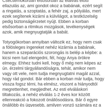
Csecsemőkorban elsősorban az elalvás előtti
ellazulás az, ami gondot okoz a babának, ezért segít
a ringatás, a szoptatás, a fehér zaj, a pólyálás, mert
ezek segítenek kizárni a külvilágot, a testközelség
pedig biztonságérzetet nyújt. Ebben a korban
elsősorban a ritmikus mozgások, tevékenységek
azok, amik megnyugtatják a babát.
Totyogókorban annyiban változik ez, hogy nem csak
a fölösleges ingereket nehéz kizárnia a babának,
hanem a szeparációs szorongás is belép a képbe: a
kicsi nem tud elengedni, fél, hogy Anya örökre
elmegy. Ehhez tudni kell, hogy ő még nem képes az
ún. érzelmi tárgyállandóságra, tehát, amikor nem
vagy ott vele, nem tudja megnyugtatni magát azzal,
hogy rád gondol. Bár ebben a korban már tudja, hogy
vissza fogsz térni, ha elmész, viszont a hiányodtól
megrettenhet, megijedhet. Az esti elváláskori
tiltakozás, a nehéz elválás 1-2 éves kor között
ellenreakció a fokozott önállósodásra. Bár ő egyre
önállóbb és ügyesebb, amilyen vonzó számára ez a