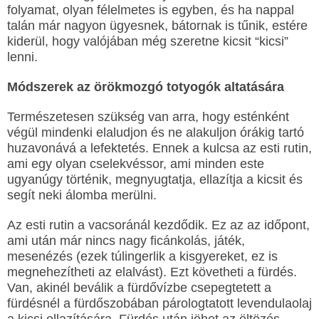
folyamat, olyan félelmetes is egyben, és ha nappal
talán már nagyon ügyesnek, bátornak is tűnik, estére
kiderül, hogy valójában még szeretne kicsit “kicsi”
lenni.
Módszerek az örökmozgó totyogók altatására
Természetesen szükség van arra, hogy esténként
végül mindenki elaludjon és ne alakuljon órákig tartó
huzavonává a lefektetés. Ennek a kulcsa az esti rutin,
ami egy olyan cselekvéssor, ami minden este
ugyanúgy történik, megnyugtatja, ellazítja a kicsit és
segít neki álomba merülni.
Az esti rutin a vacsoránál kezdődik. Ez az az időpont,
ami után már nincs nagy ficánkolás, játék,
mesenézés (ezek túlingerlik a kisgyereket, ez is
megnehezítheti az elalvást). Ezt követheti a fürdés.
Van, akinél beválik a fürdővízbe csepegtetett a
fürdésnél a fürdőszobában párologtatott levendulaolaj