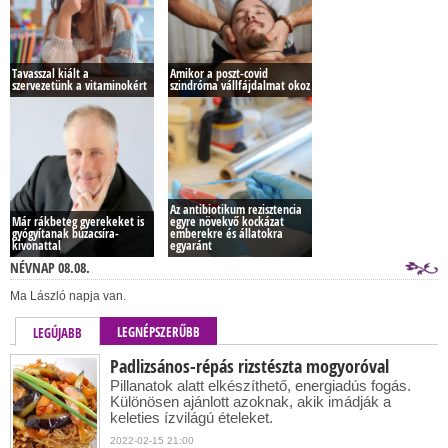
Tavasszal kiált a
Amikor a poszt-covid
szervezetünk a vitaminokért
szindróma vállfájdalmat okoz
Az antibiotikum rezisztencia
Már rákbeteg gyerekeket is
egyre növekvő kockázat
gyógyítanak búzacsíra-
emberekre és állatokra
kivonattal
egyaránt
NÉVNAP 08.08.
Ma László napja van.
LEGNÉPSZERŰBB
LEGÚJABB
Padlizsános-répás rizstészta mogyoróval
Pillanatok alatt elkészíthető, energiadús fogás.
Különösen ajánlott azoknak, akik imádják a
keleties ízvilágú ételeket.
2022-02-15 21:00