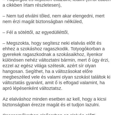
a cikkben írtam részletesen),
– Nem tud elválni tőled, nem akar elengedni, mert
nem érzi magát biztonságban nélküled,
– Fél a sötéttől, az egyedülléttől,
– Megszokta, hogy segítesz neki elalvás előtt és
ehhez a szokáshoz ragaszkodik. Totyogókorban a
gyerekek ragaszkodnak a szokásaikhoz, ilyenkor
különösen nehéz változtatni bármin, mert ő úgy érzi,
ezzel az egész világa szétesik, azért sír olyan
hangosan. Segíthet, ha a változásokat előre
megbeszéled vele és valami olyan szokást találtok ki
változtatás gyanánt, amit ő is elfogad valamint, ha
apró lépésenként változtatsz.
Az elalváshoz minden esetben az kell, hogy a kicsi
biztonságban érezze magát és el tudjon lazulni.