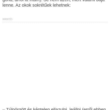
lenne. Az okok sokrétűek lehetnek:
HIRDETÉS
– Túlpörgött és képtelen ellazulni, leállni (erről ebben