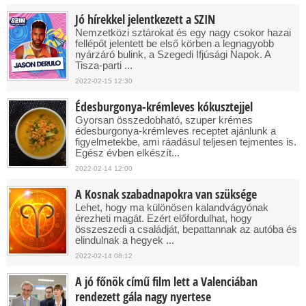
Jó hírekkel jelentkezett a SZIN
Nemzetközi sztárokat és egy nagy csokor hazai
fellépőt jelentett be első körben a legnagyobb
nyárzáró bulink, a Szegedi Ifjúsági Napok. A
Tisza-parti ...
2022-02-15 12:30
Édesburgonya-krémleves kókusztejjel
Gyorsan összedobható, szuper krémes
édesburgonya-krémleves receptet ajánlunk a
figyelmetekbe, ami ráadásul teljesen tejmentes is.
Egész évben elkészít...
2022-02-14 12:00
A Kosnak szabadnapokra van szüksége
Lehet, hogy ma különösen kalandvágyónak
érezheti magát. Ezért előfordulhat, hogy
összeszedi a családját, bepattannak az autóba és
elindulnak a hegyek ...
2022-02-14 08:12
A jó főnök című film lett a Valenciában
rendezett gála nagy nyertese