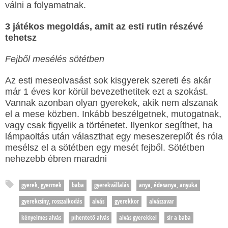
válni a folyamatnak.
3 játékos megoldás, amit az esti rutin részévé
tehetsz
Fejből mesélés sötétben
Az esti meseolvasást sok kisgyerek szereti és akár
már 1 éves kor körül bevezethetitek ezt a szokást.
Vannak azonban olyan gyerekek, akik nem alszanak
el a mese közben. Inkább beszélgetnek, mutogatnak,
vagy csak figyelik a történetet. Ilyenkor segíthet, ha
lámpaoltás után választhat egy meseszereplőt és róla
mesélsz el a sötétben egy mesét fejből. Sötétben
nehezebb ébren maradni
gyerek, gyermek
baba
gyerekvállalás
anya, édesanya, anyuka
gyerekcsíny, rosszalkodás
alvás
gyerekkor
alvászavar
kényelmes alvás
pihentető alvás
alvás gyerekkel
sír a baba