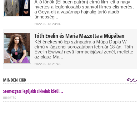
A jó főnök (El buen patrón) című film lett a nagy
nyertes a legfontosabb spanyol filmes elismerés,
a Goya-díj a vasárnap hajnalig tartó átadó
ünnepség...
2022-02-13 23:04
Tóth Evelin és Maria Mazzotta a Müpában
Két énekesnő lép színpadra a Müpa Dupla W
című világzenei sorozatában február 18-án. Tóth
Evelin Ewiwa! nevű formációjával zenél, mellette
az olasz Ma...
2022-02-13 21:48
MINDEN CIKK
Szemezgess legújabb cikkeink közül...
HIRDETÉS