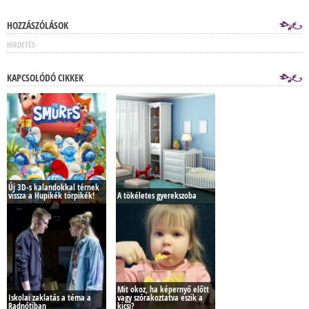
HOZZÁSZÓLÁSOK
HÍRDETÉS
KAPCSOLÓDÓ CIKKEK
Új 3D-s kalandokkal térnek
vissza a Hupikék törpikék!
A tökéletes gyerekszoba
Mit okoz, ha képernyő előtt
Iskolai zaklatás a téma a
vagy szórakoztatva eszik a
Radnótiban
kicsi?