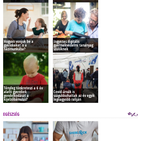
Hogyan vonjuk be a
Ingyenes digitális
gyerekeket is a
gyermekvédelmi tananyag
házimunkába?
szülőknek
Tényleg tönkreteszi a 6 év
alatti gyerekek
Covid-árvák is
gondolkodását a
száguldozhattak az év egyik
kijelzőbámulás?
legnagyobb raliján
EGÉSZSÉG