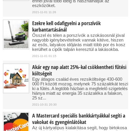
ennél jóval több ideig is használhatjuk az
eszközöket.
2021-11-01 11:26
Ezekre kell odafigyelni a porszívók
karbantartásánál
Ősszel és télen a porszívók a szokásosnál jóval
nagyobb igénybevételnek vannak kitéve, hiszen
az esős, latyakos időjárás miatt több por és kosz
kerülhet a cipők talpán keresztül a lakásokba.
2021-11-01 01:15
Akár egy nap alatt 25%-kal csökkentheti fűtési
költségeit
Egy átlagos család éves rezsiköltsége 430-600
000 Ft között mozog, melynek 75 százalékát teszi
ki a fűtés. A legtöbb házban a megfelelő szigetelés
hiánya miatt az energia 35 százaléka a falakon,
25 sz...
2021-10-31 20:30
A Mastercard speciális bankkártyákkal segíti a
vakokat és gyengénlátókat
Az új kártyatípus kialakítása segít, hogy birtokosa