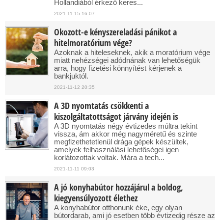
Hollandiából érkező keres...
2021-11-15 16:07
Okozott-e kényszereladási pánikot a
hitelmoratórium vége?
Azoknak a hiteleseknek, akik a moratórium vége
miatt nehézségei adódnának van lehetőségük
arra, hogy fizetési könnyítést kérjenek a
bankjuktól.
2021-11-12 20:35
A 3D nyomtatás csökkenti a
kiszolgáltatottságot járvány idején is
A 3D nyomtatás négy évtizedes múltra tekint
vissza, ám akkor még nagyméretű és szinte
megfizethetetlenül drága gépek készültek,
amelyek felhasználási lehetőségei igen
korlátozottak voltak. Mára a tech...
2021-11-11 09:03
A jó konyhabútor hozzájárul a boldog,
kiegyensúlyozott élethez
A konyhabútor otthonunk éke, egy olyan
bútordarab, ami jó esetben több évtizedig része az