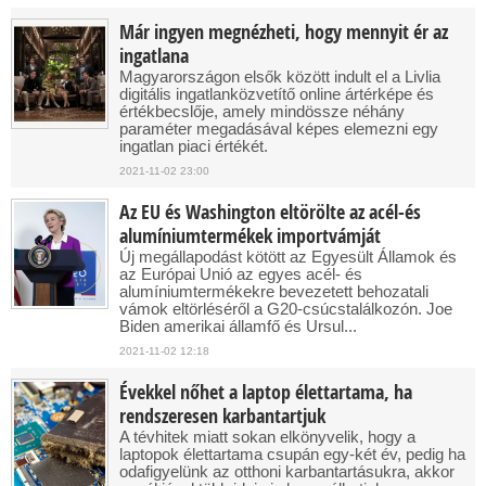
Már ingyen megnézheti, hogy mennyit ér az
ingatlana
Magyarországon elsők között indult el a Livlia
digitális ingatlanközvetítő online ártérképe és
értékbecslője, amely mindössze néhány
paraméter megadásával képes elemezni egy
ingatlan piaci értékét.
2021-11-02 23:00
Az EU és Washington eltörölte az acél-és
alumíniumtermékek importvámját
Új megállapodást kötött az Egyesült Államok és
az Európai Unió az egyes acél- és
alumíniumtermékekre bevezetett behozatali
vámok eltörléséről a G20-csúcstalálkozón. Joe
Biden amerikai államfő és Ursul...
2021-11-02 12:18
Évekkel nőhet a laptop élettartama, ha
rendszeresen karbantartjuk
A tévhitek miatt sokan elkönyvelik, hogy a
laptopok élettartama csupán egy-két év, pedig ha
odafigyelünk az otthoni karbantartásukra, akkor