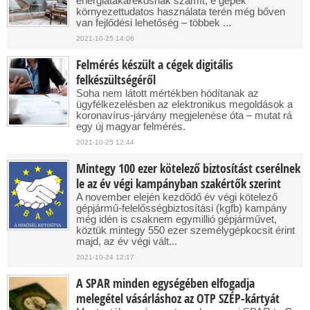
energiatakarékosnak számít, e gépek
környezettudatos használata terén még bőven
van fejlődési lehetőség – többek ...
2021-10-25 14:06
Felmérés készült a cégek digitális
felkészültségéről
Soha nem látott mértékben hódítanak az
ügyfélkezelésben az elektronikus megoldások a
koronavírus-járvány megjelenése óta – mutat rá
egy új magyar felmérés.
2021-10-25 12:44
Mintegy 100 ezer kötelező biztosítást cserélnek
le az év végi kampányban szakértők szerint
A november elején kezdődő év végi kötelező
gépjármű-felelősségbiztosítási (kgfb) kampány
még idén is csaknem egymillió gépjárművet,
köztük mintegy 550 ezer személygépkocsit érint
majd, az év végi vált...
2021-10-24 12:17
A SPAR minden egységében elfogadja
melegétel vásárláshoz az OTP SZÉP-kártyát