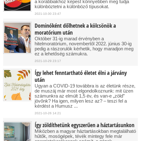
a korábbiakhoz képest könnyebben meg tudja
különböztetni a különböző típusokat.
2021-10-30 23:47
Dominóként dőlhetnek a kölcsönök a
moratórium után
Október 31-ig marad érvényben a
hitelmoratórium, novembertől 2022. június 30-ig
pedig a rászorulók kérhetik, hogy maradjon meg
ez a lehetőség számukra.
2021-10-29 23:17
Így lehet fenntartható életet élni a járvány
után
Ugyan a COVID-19 továbbra is az életünk része,
de muszáj már most elgondolkoznunk: mit üzen
számunkra az elmúlt 1,5 év, és van-e „zöld”
jövőnk? Ha igen, milyen lesz az? – teszi fel a
kérdést a Humusz ...
2021-10-26 14:21
Így zöldíthetünk egyszerűen a háztartásunkon
Miközben a magyar háztartásokban megtalálható
hűtők, mosógépek, tévék mintegy fele már