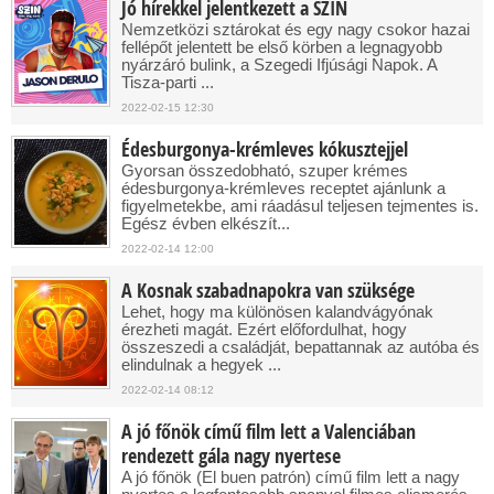
Jó hírekkel jelentkezett a SZIN
Nemzetközi sztárokat és egy nagy csokor hazai
fellépőt jelentett be első körben a legnagyobb
nyárzáró bulink, a Szegedi Ifjúsági Napok. A
Tisza-parti ...
2022-02-15 12:30
Édesburgonya-krémleves kókusztejjel
Gyorsan összedobható, szuper krémes
édesburgonya-krémleves receptet ajánlunk a
figyelmetekbe, ami ráadásul teljesen tejmentes is.
Egész évben elkészít...
2022-02-14 12:00
A Kosnak szabadnapokra van szüksége
Lehet, hogy ma különösen kalandvágyónak
érezheti magát. Ezért előfordulhat, hogy
összeszedi a családját, bepattannak az autóba és
elindulnak a hegyek ...
2022-02-14 08:12
A jó főnök című film lett a Valenciában
rendezett gála nagy nyertese
A jó főnök (El buen patrón) című film lett a nagy