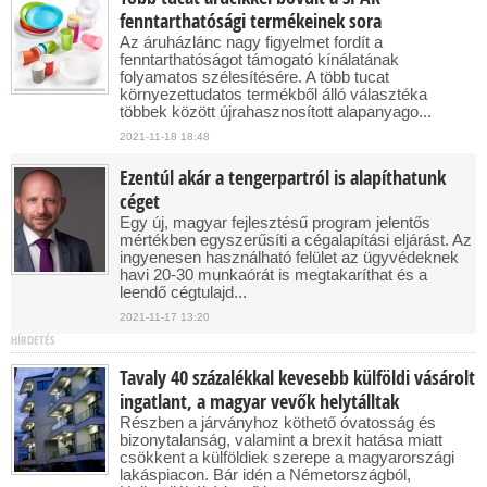
fenntarthatósági termékeinek sora
Az áruházlánc nagy figyelmet fordít a
fenntarthatóságot támogató kínálatának
folyamatos szélesítésére. A több tucat
környezettudatos termékből álló választéka
többek között újrahasznosított alapanyago...
2021-11-18 18:48
Ezentúl akár a tengerpartról is alapíthatunk
céget
Egy új, magyar fejlesztésű program jelentős
mértékben egyszerűsíti a cégalapítási eljárást. Az
ingyenesen használható felület az ügyvédeknek
havi 20-30 munkaórát is megtakaríthat és a
leendő cégtulajd...
2021-11-17 13:20
HÍRDETÉS
Tavaly 40 százalékkal kevesebb külföldi vásárolt
ingatlant, a magyar vevők helytálltak
Részben a járványhoz köthető óvatosság és
bizonytalanság, valamint a brexit hatása miatt
csökkent a külföldiek szerepe a magyarországi
lakáspiacon. Bár idén a Németországból,