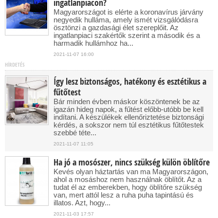
ingatlanpiacon?
Magyarországot is elérte a koronavírus járvány
negyedik hulláma, amely ismét vizsgálódásra
ösztönzi a gazdasági élet szereplőit. Az
ingatlanpiaci szakértők szerint a második és a
harmadik hullámhoz ha...
2021-11-07 16:00
HÍRDETÉS
Így lesz biztonságos, hatékony és esztétikus a
fűtőtest
Bár minden évben máskor köszöntenek be az
igazán hideg napok, a fűtést előbb-utóbb be kell
indítani. A készülékek ellenőriztetése biztonsági
kérdés, a sokszor nem túl esztétikus fűtőtestek
szebbé téte...
2021-11-07 11:05
Ha jó a mosószer, nincs szükség külön öblítőre
Kevés olyan háztartás van ma Magyarországon,
ahol a mosáshoz nem használnak öblítőt. Az a
tudat él az emberekben, hogy öblítőre szükség
van, mert attól lesz a ruha puha tapintású és
illatos. Azt, hogy...
2021-11-03 17:57