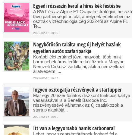
Egyedi rózsaszín kerül a híres kék festésbe
A BWT és az Alpine F1 Csapata stratégiai, hosszú
távú partnerséget írt alá, amelynek értelmében az
osztrák víztechnológia cég 2022-től az Alpine F1
Te...
2022-02-15 18:02
Nagykőrösön találta meg új helyét hazánk
egyetlen autós szafariparkja
Korábbi életterüknél jóval nagyobb, több mint
harminchektáros területre költöznek a Magyar
Nemzeti Cirkusz vadállatai, akik a nemzetközi
állatvédelmi ...
2022-02-15 16:44
Ingyen osztogatja részvényeit a startupper
Már egy 20 ezer forintos diszkont funkciós kártya
vásárlásával is a Benefit Barcode Inc.
részvényesévé válhatnak az új csatlakozók a
startup alapítójá...
2022-02-15 15:10
Itt van a leggyorsabb hamis carbonara!
Lehet, hogy szentségtörésnek fogható fel a