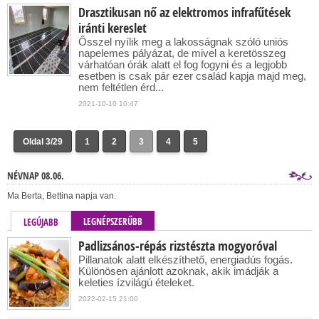
Drasztikusan nő az elektromos infrafűtések
iránti kereslet
Ősszel nyílik meg a lakosságnak szóló uniós
napelemes pályázat, de mivel a keretösszeg
várhatóan órák alatt el fog fogyni és a legjobb
esetben is csak pár ezer család kapja majd meg,
nem feltétlen érd...
2021-10-10 10:47
Oldal 3/29
1
2
3
4
5
NÉVNAP 08.06.
Ma Berta, Bettina napja van.
LEGNÉPSZERŰBB
LEGÚJABB
Padlizsános-répás rizstészta mogyoróval
Pillanatok alatt elkészíthető, energiadús fogás.
Különösen ajánlott azoknak, akik imádják a
keleties ízvilágú ételeket.
2022-02-15 21:00