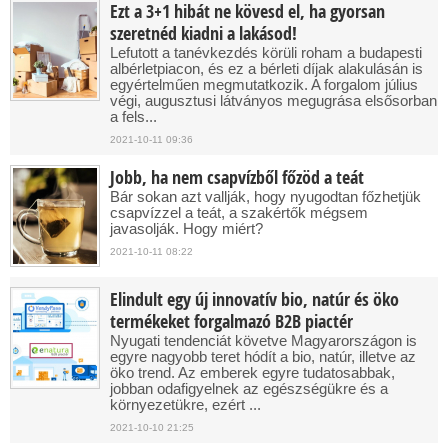
Ezt a 3+1 hibát ne kövesd el, ha gyorsan
szeretnéd kiadni a lakásod!
Lefutott a tanévkezdés körüli roham a budapesti
albérletpiacon, és ez a bérleti díjak alakulásán is
egyértelműen megmutatkozik. A forgalom július
végi, augusztusi látványos megugrása elsősorban
a fels...
2021-10-11 09:36
Jobb, ha nem csapvízből főzöd a teát
Bár sokan azt vallják, hogy nyugodtan főzhetjük
csapvízzel a teát, a szakértők mégsem
javasolják. Hogy miért?
2021-10-11 08:22
Elindult egy új innovatív bio, natúr és öko
termékeket forgalmazó B2B piactér
Nyugati tendenciát követve Magyarországon is
egyre nagyobb teret hódít a bio, natúr, illetve az
öko trend. Az emberek egyre tudatosabbak,
jobban odafigyelnek az egészségükre és a
környezetükre, ezért ...
2021-10-10 21:25