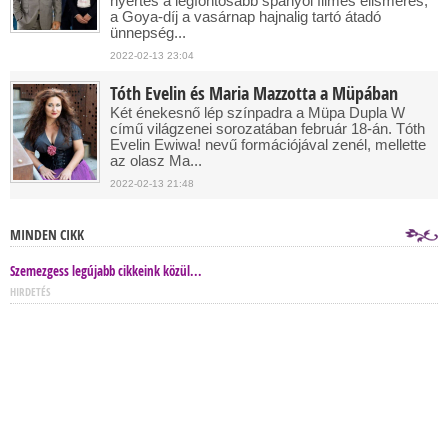
nyertes a legfontosabb spanyol filmes elismerés,
a Goya-díj a vasárnap hajnalig tartó átadó
ünnepség...
2022-02-13 23:04
Tóth Evelin és Maria Mazzotta a Müpában
Két énekesnő lép színpadra a Müpa Dupla W
című világzenei sorozatában február 18-án. Tóth
Evelin Ewiwa! nevű formációjával zenél, mellette
az olasz Ma...
2022-02-13 21:48
MINDEN CIKK
Szemezgess legújabb cikkeink közül...
HIRDETÉS