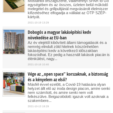
Mostantól országszerte, valamennyi SPAR to Go
egységében és az összes, üzleten belül működő
melegétel és grillpultjánál megvásárolt élelmiszer
kifizetéséhez elfogadja a vállalat az OTP SZÉP-
kártyát.
2021-10-19 13:29
Dobogós a magyar lakásépítési kedv
növekedése az EU-ban
Az év elejétől kibővített állami támogatások és a
nemrég elindult zöld hitelnek köszönhetően
lakásépítési kedv a következő időszakban
fokozódhat. Ez pedig a használt lakások piacán is
élénkülést, nagy...
2021-10-16 10:40
Vége az „open space” korszaknak, a biztonság
és a kényelem az első?
Másfél évvel ezelőtt, a Covid-19 hatására olyan
helyzet állt elő az iroda design piacon, amire senki
nem számított, és amire senki nem volt
felkészülve. Beigazolódott: igazuk volt azoknak a
szakembere...
2021-10-13 18:29