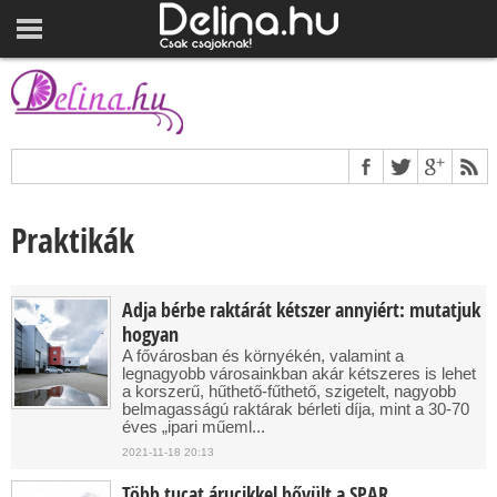
Praktikák
Adja bérbe raktárát kétszer annyiért: mutatjuk
hogyan
A fővárosban és környékén, valamint a
legnagyobb városainkban akár kétszeres is lehet
a korszerű, hűthető-fűthető, szigetelt, nagyobb
belmagasságú raktárak bérleti díja, mint a 30-70
éves „ipari műeml...
2021-11-18 20:13
Több tucat árucikkel bővült a SPAR