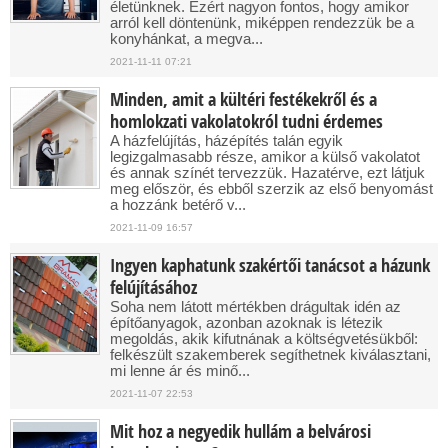
életünknek. Ezért nagyon fontos, hogy amikor
arról kell döntenünk, miképpen rendezzük be a
konyhánkat, a megva...
2021-11-11 07:21
Minden, amit a kültéri festékekről és a
homlokzati vakolatokról tudni érdemes
A házfelújítás, házépítés talán egyik
legizgalmasabb része, amikor a külső vakolatot
és annak színét tervezzük. Hazatérve, ezt látjuk
meg először, és ebből szerzik az első benyomást
a hozzánk betérő v...
2021-11-09 16:57
Ingyen kaphatunk szakértői tanácsot a házunk
felújításához
Soha nem látott mértékben drágultak idén az
építőanyagok, azonban azoknak is létezik
megoldás, akik kifutnának a költségvetésükből:
felkészült szakemberek segíthetnek kiválasztani,
mi lenne ár és minő...
2021-11-07 22:53
Mit hoz a negyedik hullám a belvárosi